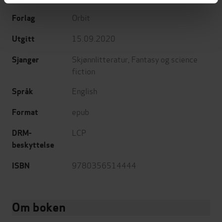
Orbit
Forlag
15.09.2020
Utgitt
Skjønnlitteratur
,
Fantasy og science
Sjanger
fiction
English
Språk
epub
Format
LCP
DRM-
beskyttelse
9780356514444
ISBN
Om boken