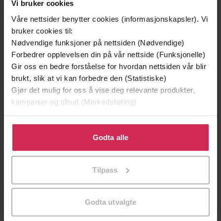
Vi bruker cookies
Våre nettsider benytter cookies (informasjonskapsler). Vi
bruker cookies til:
Nødvendige funksjoner på nettsiden (Nødvendige)
Forbedrer opplevelsen din på vår nettside (Funksjonelle)
Gir oss en bedre forståelse for hvordan nettsiden vår blir
brukt, slik at vi kan forbedre den (Statistiske)
Gjør det mulig for oss å vise deg relevante produkter,
kampanjer og tilbud (Markedsføring)
199,-
349,-
Minnesota
Utskudd
Klikk på «Godta alle» for å gi oss ditt samtykke til å
Jo Nesbø
Jørn Lier Horst
bruke cookies for alle disse formålene. Du kan også
Godta alle
EBOK
EBOK
tilpasse ditt samtykke til spesifikke formål ved å klikke
på «Tilpass». Du kan når som helst trekke tilbake eller
Tilpass
endre ditt samtykke.
Captain Eva Innocente, Book 2
Undertittel
Godta utvalgte
Valerie Valdes
(forfatter)
Forfattere