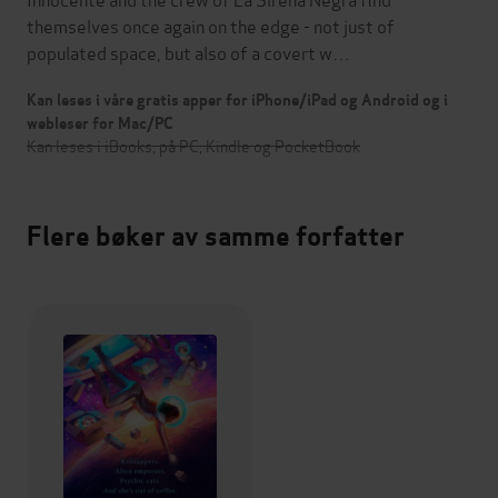
themselves once again on the edge - not just of
populated space, but also of a covert w…
Kan leses i våre gratis apper for iPhone/iPad og Android og i
webleser for Mac/PC
Kan leses i iBooks, på PC, Kindle og PocketBook
Flere bøker av samme forfatter