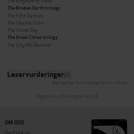
The Kingdom of Gods
The Broken Earth trilogy
The Fifth Season
The Obelisk Gate
The Stone Sky
The Great Cities trilogy
The City We Became
Leservurderinger
(0)
Betingelser for brukergenerert innhold
Ingen vurderinger ennå
OM OSS
Om Ebok.no