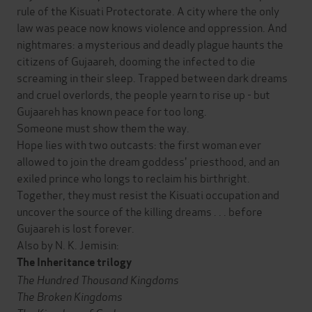
rule of the Kisuati Protectorate. A city where the only
law was peace now knows violence and oppression. And
nightmares: a mysterious and deadly plague haunts the
citizens of Gujaareh, dooming the infected to die
screaming in their sleep. Trapped between dark dreams
and cruel overlords, the people yearn to rise up - but
Gujaareh has known peace for too long.
Someone must show them the way.
Hope lies with two outcasts: the first woman ever
allowed to join the dream goddess' priesthood, and an
exiled prince who longs to reclaim his birthright.
Together, they must resist the Kisuati occupation and
uncover the source of the killing dreams . . . before
Gujaareh is lost forever.
Also by N. K. Jemisin:
The Inheritance trilogy
The Hundred Thousand Kingdoms
The Broken Kingdoms