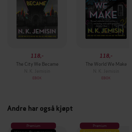
118,-
118,-
The City We Became
The World We Make
N. K. Jemisin
N. K. Jemisin
EBOK
EBOK
Andre har også kjøpt
Premium
Premium
Vinner av Rivertonprisen
Første gang på tilbud