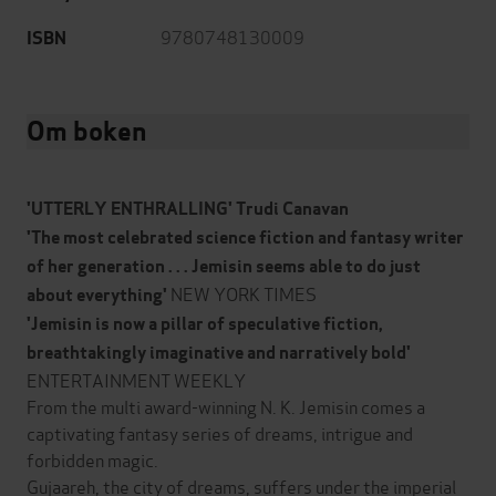
9780748130009
ISBN
Om boken
'UTTERLY ENTHRALLING' Trudi Canavan
'The most celebrated science fiction and fantasy writer
of her generation . . . Jemisin seems able to do just
NEW YORK TIMES
about everything'
'Jemisin is now a pillar of speculative fiction,
breathtakingly imaginative and narratively bold'
ENTERTAINMENT WEEKLY
From the multi award-winning N. K. Jemisin comes a
captivating fantasy series of dreams, intrigue and
forbidden magic.
Gujaareh, the city of dreams, suffers under the imperial