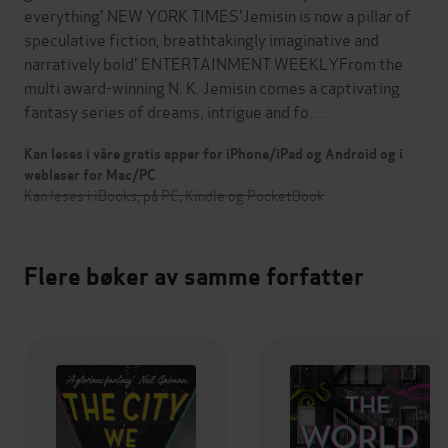
everything' NEW YORK TIMES'Jemisin is now a pillar of
speculative fiction, breathtakingly imaginative and
narratively bold' ENTERTAINMENT WEEKLYFrom the
multi award-winning N. K. Jemisin comes a captivating
fantasy series of dreams, intrigue and fo…
Kan leses i våre gratis apper for iPhone/iPad og Android og i
webleser for Mac/PC
Kan leses i iBooks, på PC, Kindle og PocketBook
Flere bøker av samme forfatter