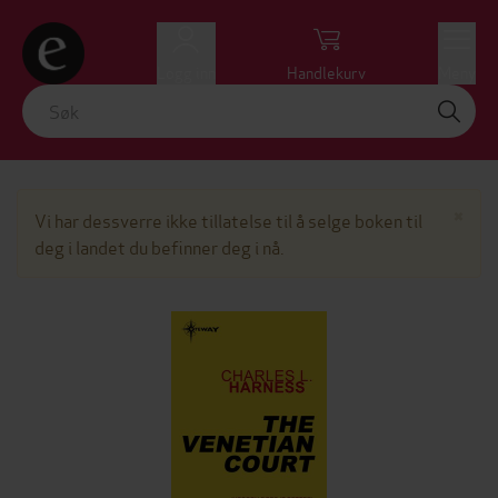
Logg inn
Handlekurv
Meny
Lu
×
Vi har dessverre ikke tillatelse til å selge boken til
deg i landet du befinner deg i nå.