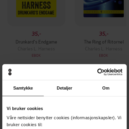
35,-
35,-
Drunkard's Endgame
The Ring of Ritornel
Charles L. Harness
Charles L. Harness
EBOK
EBOK
Andre har også kjøpt
Samtykke
Detaljer
Om
Premium
Premium
Vinner av Rivertonprisen
Første gang på tilbud
Vi bruker cookies
Våre nettsider benytter cookies (informasjonskapsler). Vi
bruker cookies til: