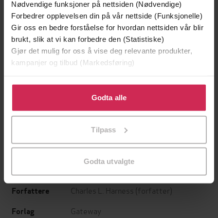
Nødvendige funksjoner på nettsiden (Nødvendige)
Forbedrer opplevelsen din på vår nettside (Funksjonelle)
Gir oss en bedre forståelse for hvordan nettsiden vår blir
brukt, slik at vi kan forbedre den (Statistiske)
Gjør det mulig for oss å vise deg relevante produkter,
kampanjer og tilbud (Markedsføring)
Klikk på «Godta alle» for å gi oss ditt samtykke til å
bruke cookies for alle disse formålene. Du kan også
Godta alle
129,-
129,-
tilpasse ditt samtykke til spesifikke formål ved å klikke
Minnesota
Utskudd
på «Tilpass». Du kan når som helst trekke tilbake eller
Jo Nesbø
Jørn Lier Horst
Tilpass
endre ditt samtykke.
EBOK
EBOK
Godta utvalgte
Charles L. Harness
(forfatter)
Forfattere
Gateway
Forlag