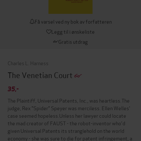
Få varsel ved ny bok av forfatteren
Legg til i ønskeliste
Gratis utdrag
Charles L. Harness
The Venetian Court
35,-
The Plaintiff, Universal Patents, Inc., was heartless.The
judge, Rex "Spider" Speyer was merciless. Ellen Welles'
case seemed hopeless.Unless her lawyer could locate
the mad creator of FAUST - the robot-inventor who'd
given Universal Patents its stranglehold on the world
economy - she was sure to die for patent infringement, a