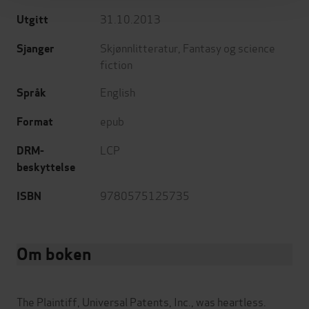
31.10.2013
Utgitt
Skjønnlitteratur
,
Fantasy og science
Sjanger
fiction
English
Språk
epub
Format
LCP
DRM-
beskyttelse
9780575125735
ISBN
Om boken
The Plaintiff, Universal Patents, Inc., was heartless.