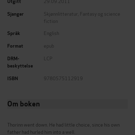
29.09.2011
Utgitt
Skjønnlitteratur
,
Fantasy og science
Sjanger
fiction
English
Språk
epub
Format
LCP
DRM-
beskyttelse
9780575112919
ISBN
Om boken
Thorinn went down. He had little choice, since his own
father had hurled him into a well.