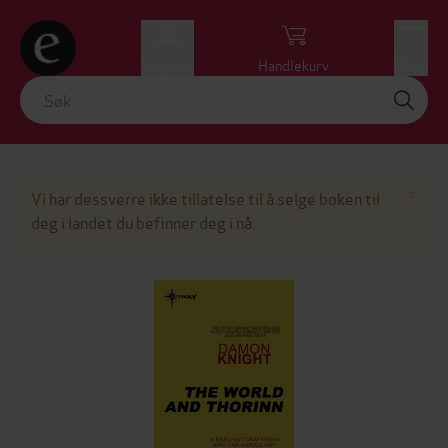
Logg inn
Handlekurv
Meny
Lu
×
Vi har dessverre ikke tillatelse til å selge boken til
deg i landet du befinner deg i nå.