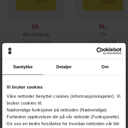
59,-
35,-
Why Do Birds
CV
Damon Knight
Damon Knight
EBOK
EBOK
Samtykke
Detaljer
Om
Andre har også kjøpt
Vi bruker cookies
Premium
Premium
Våre nettsider benytter cookies (informasjonskapsler). Vi
Vinner av Rivertonprisen
Første gang på tilbud
bruker cookies til:
Nødvendige funksjoner på nettsiden (Nødvendige)
Forbedrer opplevelsen din på vår nettside (Funksjonelle)
Gir oss en bedre forståelse for hvordan nettsiden vår blir