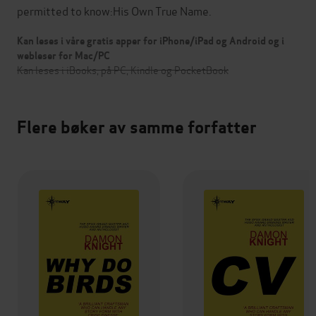
permitted to know:His Own True Name.
Kan leses i våre gratis apper for iPhone/iPad og Android og i
webleser for Mac/PC
Kan leses i iBooks, på PC, Kindle og PocketBook
Flere bøker av samme forfatter