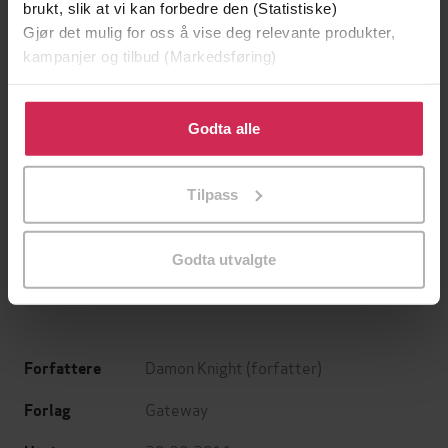
brukt, slik at vi kan forbedre den (Statistiske)
Gjør det mulig for oss å vise deg relevante produkter,
kampanjer og tilbud (Markedsføring)
Klikk på «Godta alle» for å gi oss ditt samtykke til å
bruke cookies for alle disse formålene. Du kan også
Godta alle
tilpasse ditt samtykke til spesifikke formål ved å klikke
på «Tilpass». Du kan når som helst trekke tilbake eller
199,-
349,-
Tilpass
endre ditt samtykke.
Minnesota
Utskudd
Jo Nesbø
Jørn Lier Horst
EBOK
EBOK
Godta utvalgte
Damon Knight
(forfatter)
Forfattere
Gateway
Forlag