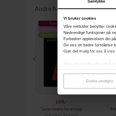
Samtykke
Andre har også kjøpt
Vi bruker cookies
Premium
Premium
Våre nettsider benytter cooki
Leseklubben på NRK
Nødvendige funksjoner på ne
Boka bak TV-serien
Forbedrer opplevelsen din på
Gir oss en bedre forståelse fo
Gjør det mulig for oss å vise
Klikk på «Godta alle» for å gi
samtykke til spesifikke formå
Godta utvalgte
169,-
Tjenerinnens beretning
Ma
Margaret Atwood
A