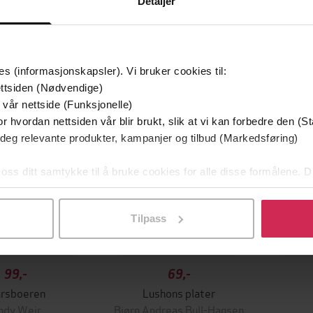
Detaljer
es (informasjonskapsler). Vi bruker cookies til:
ttsiden (Nødvendige)
 vår nettside (Funksjonelle)
r hvordan nettsiden vår blir brukt, slik at vi kan forbedre den (St
 deg relevante produkter, kampanjer og tilbud (Markedsføring)
 oss ditt samtykke til å bruke cookies for alle disse formålene. D
l ved å klikke på «Tilpass». Du kan når som helst trekke tilbake
Tilpass
99,-
69,-
rsboeren
Lushons plater
ndy Weir
Bjørn Andreas Bull-Hansen