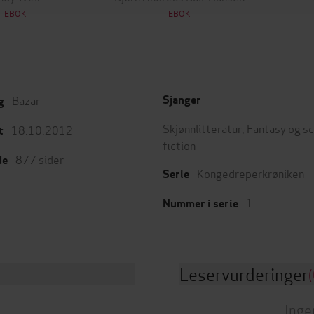
EBOK
EBOK
Bazar
Sjanger
g
Skjønnlitteratur
,
Fantasy og s
18.10.2012
t
fiction
877
sider
de
Kongedreperkrøniken
Serie
1
Nummer i serie
Leservurderinger
(
Inge