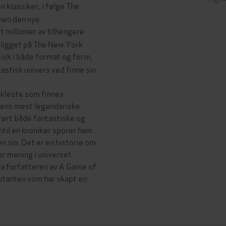
n klassiker, i følge The
men den nye
t millioner av tilhengere
 ligget på The New York
sisk i både format og form,
stisk univers ved finne sin
nkleste som finnes:
rdens mest legendariske
ført både fantastiske og
ntil en kronikør sporer ham
en sin. Det er en historie om
r mening i universet.
a forfatteren av A Game of
utanten som har skapt en