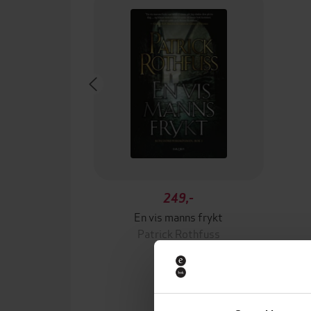
249,-
En vis manns frykt
Patrick Rothfuss
EBOK