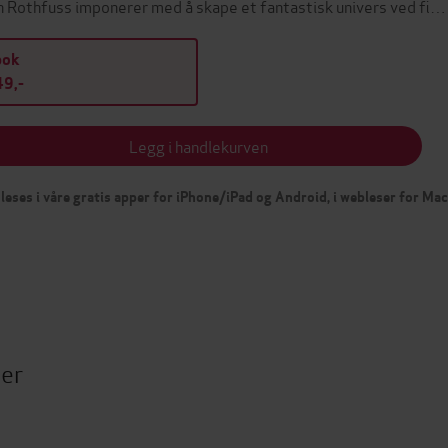
 Rothfuss imponerer med å skape et fantastisk univers ved fi…
bok
9,-
Legg i handlekurven
leses i våre gratis apper for iPhone/iPad og Android, i webleser for Ma
ter