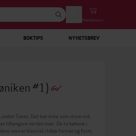
Logg inn
Handlekurv
BOKTIPS
NYHETSBREV
øniken #1)
e London Times. Det kan virke som store ord,
 av tilhengere verden over. De to bøkene i
dens navn er klassisk i både format og form,