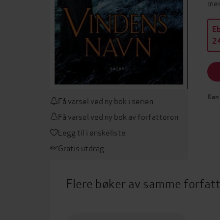
men
E
24
Kan 
Få varsel ved ny bok i serien
Få varsel ved ny bok av forfatteren
Legg til i ønskeliste
Gratis utdrag
Flere bøker av samme forfat