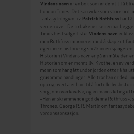
er en bok som er dømt til å bli e
Vindens navn
London Times. Det kan virke som store ord, 
fantasytrilogien fra
har fåt
Patrick Rothfuss
verden over. De to bøkene i serien har begge
Times bestselgerliste.
er klas
Vindens navn
men Rothfuss imponerer med å skape et fanta
egen unike historie og språk innen sjangeren.
Historien i Vindens navn er på en måte den e
Historien om en manns liv, Kvothe, en av ve
menn som har gått under jorden etter å ha ut
grusomme handlinger. Alle tror han er død, in
opp og overtaler ham til å fortelle livshistori
sorg, om overlevelse, og en manns leting ette
«Han er skremmende god denne Rothfuss», s
Thrones, George R. R. Martin om fantasydeb
verdenssensasjon.