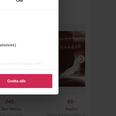
Om
atistiske)
u kan også tilpasse ditt
 eller endre ditt samtykke.
Godta alle
249,-
69,-
Den første
Anubis
Justin Cronin
Bjørn Andreas Bull-Hansen