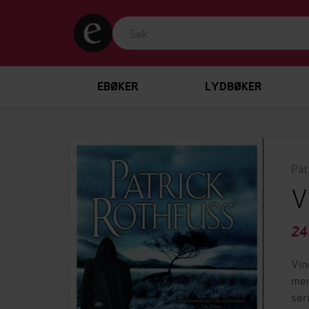
EBØKER
LYDBØKER
Pat
V
24
Vin
men
ser