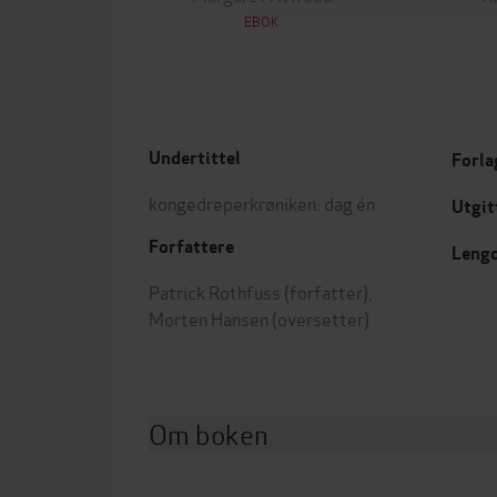
EBOK
Undertittel
Forla
kongedreperkrøniken: dag én
Utgit
Forfattere
Leng
Patrick Rothfuss
(forfatter),
Morten Hansen
(oversetter)
Om boken