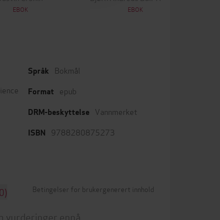
EBOK
EBOK
Bokmål
Språk
cience
epub
Format
Vannmerket
DRM-beskyttelse
9788280875273
ISBN
Betingelser for brukergenerert innhold
0)
n vurderinger ennå