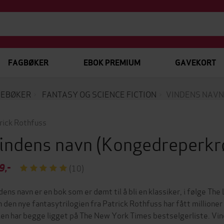
FAGBØKER
EBOK PREMIUM
GAVEKORT
EBØKER
FANTASY OG SCIENCE FICTION
VINDENS NAVN
rick Rothfuss
indens navn
(Kongedreperkr
9,-
(10)
dens navn er en bok som er dømt til å bli en klassiker, i følge Th
 den nye fantasytrilogien fra Patrick Rothfuss har fått millioner
ien har begge ligget på The New York Times bestselgerliste. Vin