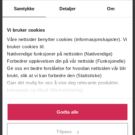
Samtykke
Detaljer
Om
Vi bruker cookies
Våre nettsider benytter cookies (informasjonskapsler). Vi
bruker cookies til:
Nødvendige funksjoner på nettsiden (Nødvendige)
129,-
129,-
Forbedrer opplevelsen din på vår nettside (Funksjonelle)
Minnesota
Utskudd
Gir oss en bedre forståelse for hvordan nettsiden vår blir
Jo Nesbø
Jørn Lier Horst
brukt, slik at vi kan forbedre den (Statistiske)
EBOK
EBOK
Gjør det mulig for oss å vise deg relevante produkter,
kampanjer og tilbud (Markedsføring)
Klikk på «Godta alle» for å gi oss ditt samtykke til å
bruke cookies for alle disse formålene. Du kan også
Godta alle
The Pocket Guide to the Energy of the
Undertittel
tilpasse ditt samtykke til spesifikke formål ved å klikke
Universe
på «Tilpass». Du kan når som helst trekke tilbake eller
Tilpass
Lydia Levine
(forfatter)
Forfattere
endre ditt samtykke.