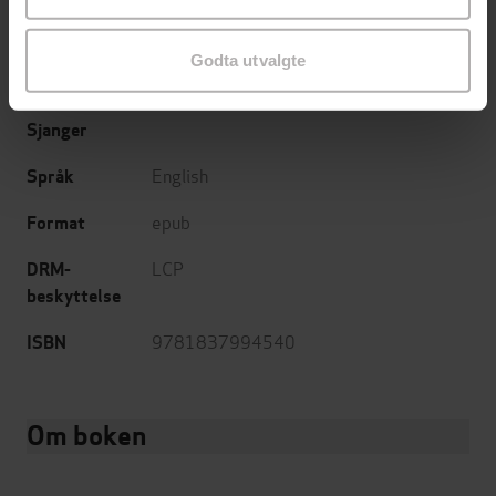
Summersdale
Forlag
Godta utvalgte
12.09.2024
Utgitt
Sjanger
English
Språk
epub
Format
LCP
DRM-
beskyttelse
9781837994540
ISBN
Om boken