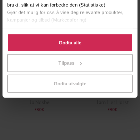
brukt, slik at vi kan forbedre den (Statistiske)
Gjør det mulig for oss å vise deg relevante produkter,
kampanjer og tilbud (Markedsføring)
Klikk på «Godta alle» for å gi oss ditt samtykke til å
bruke cookies for alle disse formålene. Du kan også
Godta alle
tilpasse ditt samtykke til spesifikke formål ved å klikke
på «Tilpass». Du kan når som helst trekke tilbake eller
Tilpass
endre ditt samtykke.
Godta utvalgte
199,-
349,-
Minnesota
Utskudd
Jo Nesbø
Jørn Lier Horst
EBOK
EBOK