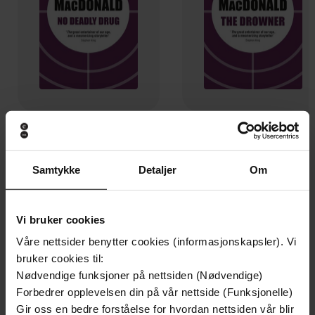
94,-
94,-
No Deadly Drug
The Drowner
John Dann MacDonald
John Dann MacDonald
Samtykke
Detaljer
Om
EBOK
EBOK
Vi bruker cookies
Våre nettsider benytter cookies (informasjonskapsler). Vi
Andre har også kjøpt
bruker cookies til:
Nødvendige funksjoner på nettsiden (Nødvendige)
Forbedrer opplevelsen din på vår nettside (Funksjonelle)
Premium
Premium
Gir oss en bedre forståelse for hvordan nettsiden vår blir
Vinner av Rivertonprisen
Første gang på tilbud