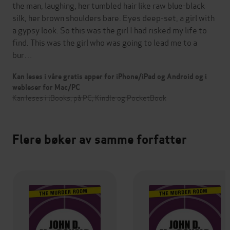
the man, laughing, her tumbled hair like raw blue-black
silk, her brown shoulders bare. Eyes deep-set, a girl with
a gypsy look. So this was the girl I had risked my life to
find. This was the girl who was going to lead me to a
bur…
Kan leses i våre gratis apper for iPhone/iPad og Android og i
webleser for Mac/PC
Kan leses i iBooks, på PC, Kindle og PocketBook
Flere bøker av samme forfatter