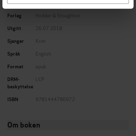
Peter Robinson
(forfatter)
Forfattere
Hodder & Stoughton
Forlag
26.07.2018
Utgitt
Krim
Sjanger
English
Språk
epub
Format
LCP
DRM-
beskyttelse
9781444786972
ISBN
Om boken