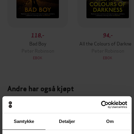
118,-
94,-
Bad Boy
All the Colours of Darkne
Peter Robinson
Peter Robinson
EBOK
EBOK
Andre har også kjøpt
Premium
Premium
Vinner av Rivertonprisen
Første gang på tilbud
Samtykke
Detaljer
Om