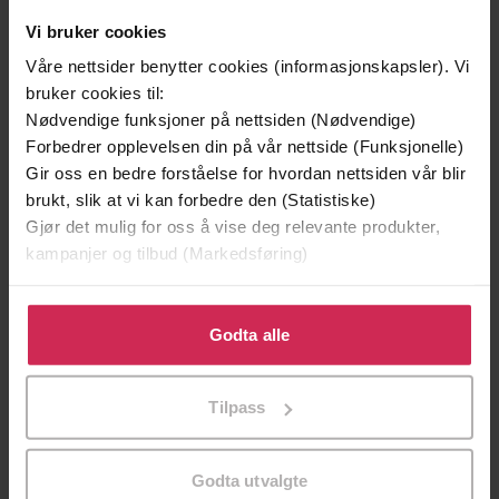
Vi bruker cookies
Våre nettsider benytter cookies (informasjonskapsler). Vi
bruker cookies til:
Nødvendige funksjoner på nettsiden (Nødvendige)
Forbedrer opplevelsen din på vår nettside (Funksjonelle)
Gir oss en bedre forståelse for hvordan nettsiden vår blir
brukt, slik at vi kan forbedre den (Statistiske)
Gjør det mulig for oss å vise deg relevante produkter,
199,-
349,-
kampanjer og tilbud (Markedsføring)
Minnesota
Utskudd
Jo Nesbø
Jørn Lier Horst
Klikk på «Godta alle» for å gi oss ditt samtykke til å
EBOK
EBOK
bruke cookies for alle disse formålene. Du kan også
Godta alle
tilpasse ditt samtykke til spesifikke formål ved å klikke
på «Tilpass». Du kan når som helst trekke tilbake eller
Tilpass
endre ditt samtykke.
The 25th DCI Banks crime novel from The
Undertittel
Master of the Police Procedural
Godta utvalgte