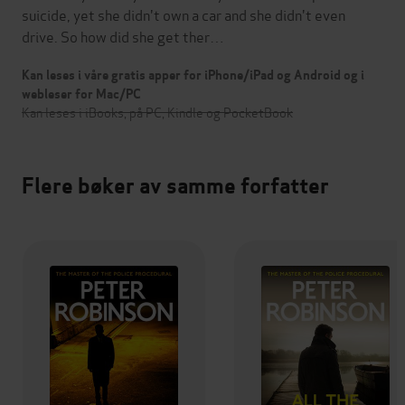
suicide, yet she didn't own a car and she didn't even
drive. So how did she get ther…
Kan leses i våre gratis apper for iPhone/iPad og Android og i
webleser for Mac/PC
Kan leses i iBooks, på PC, Kindle og PocketBook
Flere bøker av samme forfatter