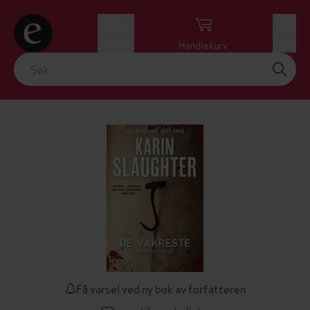
Logg inn
Handlekurv
Meny
Få varsel ved ny bok av forfatteren