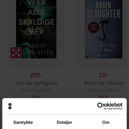
299,-
19,-
Vi er alle skyldige her
Blondt hår, blå øyne
Karin Slaughter
Karin Slaughter
EBOK
EBOK
Samtykke
Detaljer
Om
Andre har også kjøpt