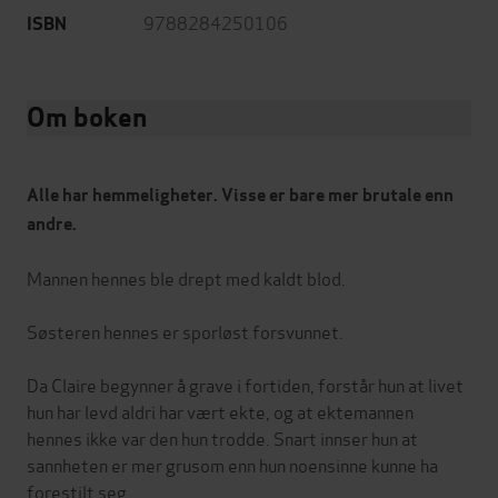
9788284250106
ISBN
Om boken
Alle har hemmeligheter. Visse er bare mer brutale enn
andre.
Mannen hennes ble drept med kaldt blod.
Søsteren hennes er sporløst forsvunnet.
Da Claire begynner å grave i fortiden, forstår hun at livet
hun har levd aldri har vært ekte, og at ektemannen
hennes ikke var den hun trodde. Snart innser hun at
sannheten er mer grusom enn hun noensinne kunne ha
forestilt seg.