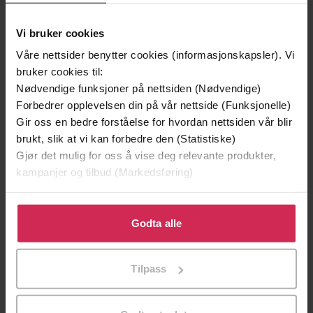
Vi bruker cookies
Premium
Premium
Vinner av Rivertonprisen
Første gang på tilbud
Våre nettsider benytter cookies (informasjonskapsler). Vi
bruker cookies til:
Nødvendige funksjoner på nettsiden (Nødvendige)
Forbedrer opplevelsen din på vår nettside (Funksjonelle)
Gir oss en bedre forståelse for hvordan nettsiden vår blir
brukt, slik at vi kan forbedre den (Statistiske)
Gjør det mulig for oss å vise deg relevante produkter,
kampanjer og tilbud (Markedsføring)
Klikk på «Godta alle» for å gi oss ditt samtykke til å
bruke cookies for alle disse formålene. Du kan også
Godta alle
tilpasse ditt samtykke til spesifikke formål ved å klikke
129,-
129,-
på «Tilpass». Du kan når som helst trekke tilbake eller
Minnesota
Utskudd
Tilpass
endre ditt samtykke.
Jo Nesbø
Jørn Lier Horst
EBOK
EBOK