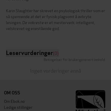
Karin Slaughter har skrevet en psykologisk thriller som er
så spennende at det er fysisk plagsomt å avbryte
lesingen.
De vakreste
er et mesterverk: intelligent,
velskrevet og enestående god.
Leservurderinger
(0)
Betingelser for brukergenerert innhold
Ingen vurderinger ennå
OM OSS
Om Ebok.no
Ledige stillinger