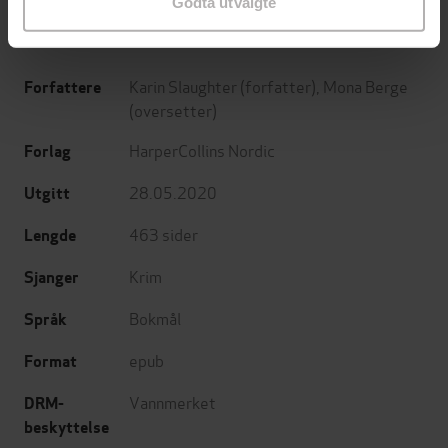
Godta utvalgte
Karin Slaughter
(forfatter),
Mona Berge
Forfattere
(oversetter)
HarperCollins Nordic
Forlag
28.05.2020
Utgitt
463
sider
Lengde
Krim
Sjanger
Bokmål
Språk
epub
Format
Vannmerket
DRM-
beskyttelse