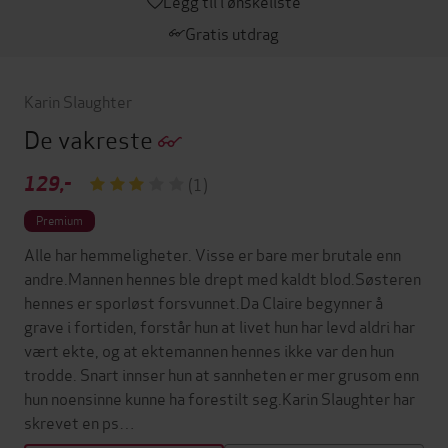
Legg til i ønskeliste
Gratis utdrag
Karin Slaughter
De vakreste
129,-
(1)
Premium
Alle har hemmeligheter. Visse er bare mer brutale enn
andre.Mannen hennes ble drept med kaldt blod.Søsteren
hennes er sporløst forsvunnet.Da Claire begynner å
grave i fortiden, forstår hun at livet hun har levd aldri har
vært ekte, og at ektemannen hennes ikke var den hun
trodde. Snart innser hun at sannheten er mer grusom enn
hun noensinne kunne ha forestilt seg.Karin Slaughter har
skrevet en ps…