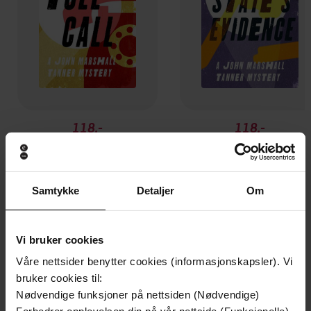
118,-
118,-
Toll Call
State's Evidence
Stephen Greenleaf
Stephen Greenleaf
EBOK
EBOK
Samtykke
Detaljer
Om
Vi bruker cookies
Andre har også kjøpt
Våre nettsider benytter cookies (informasjonskapsler). Vi
bruker cookies til:
Premium
Premium
Nødvendige funksjoner på nettsiden (Nødvendige)
Vinner av Rivertonprisen
Første gang på tilbud