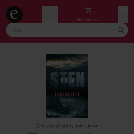
Logg inn
Handlekurv
Meny
Få varsel ved ny bok i serien