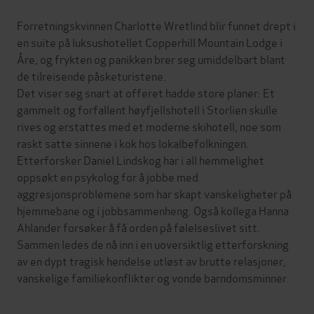
Forretningskvinnen Charlotte Wretlind blir funnet drept i
en suite på luksushotellet Copperhill Mountain Lodge i
Åre, og frykten og panikken brer seg umiddelbart blant
de tilreisende påsketuristene.
Det viser seg snart at offeret hadde store planer: Et
gammelt og forfallent høyfjellshotell i Storlien skulle
rives og erstattes med et moderne skihotell, noe som
raskt satte sinnene i kok hos lokalbefolkningen.
Etterforsker Daniel Lindskog har i all hemmelighet
oppsøkt en psykolog for å jobbe med
aggresjonsproblemene som har skapt vanskeligheter på
hjemmebane og i jobbsammenheng. Også kollega Hanna
Ahlander forsøker å få orden på følelseslivet sitt.
Sammen ledes de nå inn i en uoversiktlig etterforskning
av en dypt tragisk hendelse utløst av brutte relasjoner,