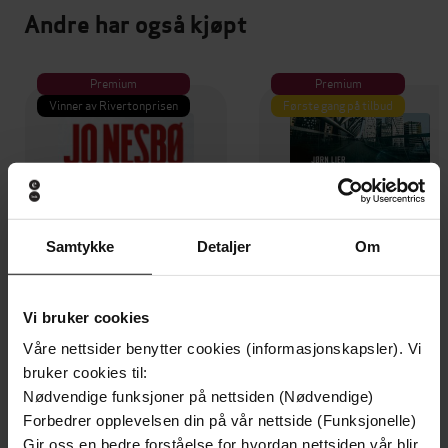
Andre har også kjøpt
Premium
Premium
Vinner av Rivertonprisen
Første gang på tilbud
Samtykke
Detaljer
Om
Vi bruker cookies
Våre nettsider benytter cookies (informasjonskapsler). Vi
bruker cookies til:
199,-
349,-
Nødvendige funksjoner på nettsiden (Nødvendige)
Minnesota
Utskudd
Forbedrer opplevelsen din på vår nettside (Funksjonelle)
Jo Nesbø
Jørn Lier Horst
Gir oss en bedre forståelse for hvordan nettsiden vår blir