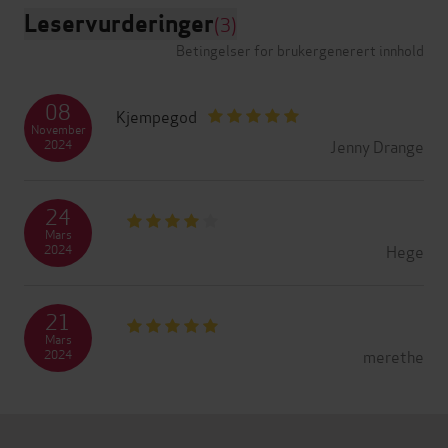
Leservurderinger
(3)
Betingelser for brukergenerert innhold
08
Kjempegod
November
Jenny Drange
2024
24
Mars
Hege
2024
21
Mars
merethe
2024