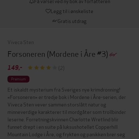
Få varsel ved ny bok av forfatteren
Legg til i ønskeliste
Gratis utdrag
Viveca Sten
Forsoneren
(Mordene i Åre #3)
149,-
(2)
Premium
Et iskaldt mysterium fra Sveriges nye krimdronning!
«Forsoneren» er tredje bok i Mordene i Åre-serien, der
Viveca Sten vever sammen storslått natur og
minneverdige karakterer til mordgåter som trollbinder
leserne. Forretningskvinnen Charlotte Wretlind blir
funnet drept i en suite på luksushotellet Copperhill
Mountain Lodge i Åre, og frykten og panikken brer seg