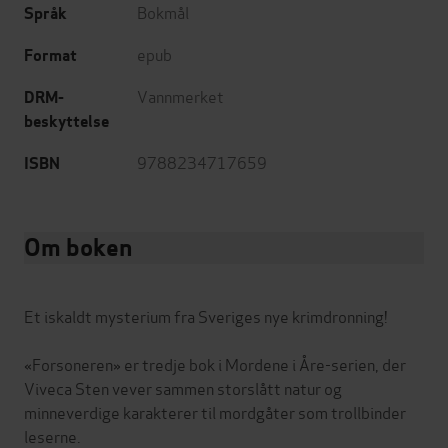
Bokmål
Språk
epub
Format
Vannmerket
DRM-
beskyttelse
9788234717659
ISBN
Om boken
Et iskaldt mysterium fra Sveriges nye krimdronning!
«Forsoneren» er tredje bok i Mordene i Åre-serien, der
Viveca Sten vever sammen storslått natur og
minneverdige karakterer til mordgåter som trollbinder
leserne.