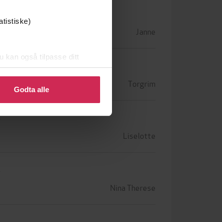
atistiske)
Janne
u kan også tilpasse ditt
 eller endre ditt samtykke.
Torgrim
Godta alle
Liselotte
Nina Therese