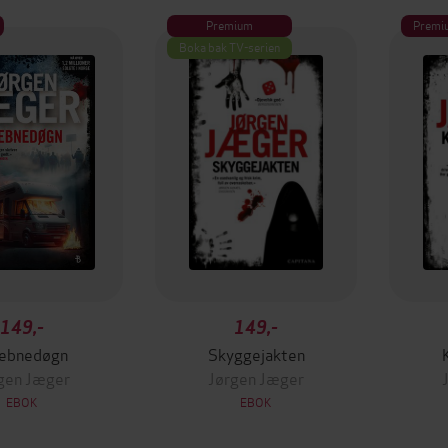
Premium
Premi
Boka bak TV-serien
149,-
149,-
jebnedøgn
Skyggejakten
gen Jæger
Jørgen Jæger
EBOK
EBOK