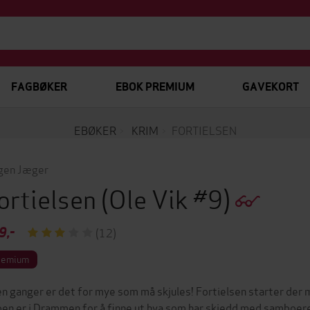
FAGBØKER
EBOK PREMIUM
GAVEKORT
EBØKER
KRIM
FORTIELSEN
gen Jæger
ortielsen
(Ole Vik #9)
9,-
(12)
remium
n ganger er det for mye som må skjules! Fortielsen starter der
en er i Drammen for å finne ut hva som har skjedd med samboeren