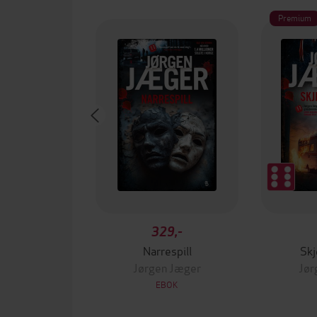
Premium
329,-
Narrespill
Sk
Jørgen Jæger
Jør
EBOK