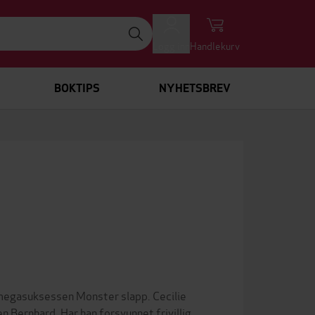
Logg inn
Handlekurv
BOKTIPS
NYHETSBREV
 megasuksessen Monster slapp. Cecilie
 Bernhard. Har han forsvunnet frivillig,