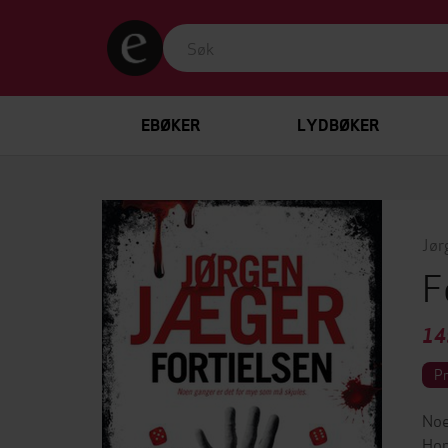
EBØKER
LYDBØKER
Jør
F
14
P
Noe
Hop