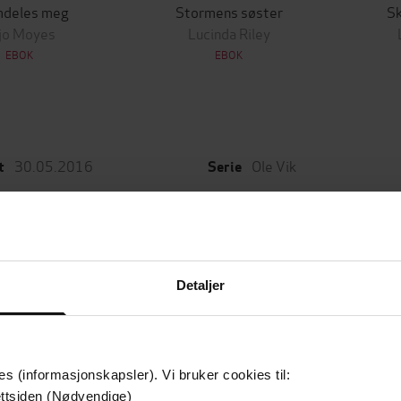
mdeles meg
Stormens søster
S
jo Moyes
Lucinda Riley
EBOK
EBOK
30.05.2016
Ole Vik
t
Serie
464
sider
9
de
Nummer i serie
Krim
Bokmål
er
Språk
Detaljer
Leservurderinger
es (informasjonskapsler). Vi bruker cookies til:
ttsiden (Nødvendige)