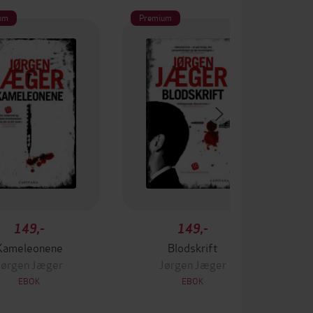
um
Premium
Pr
149,-
149,-
Kameleonene
Blodskrift
Jørgen Jæger
Jørgen Jæger
EBOK
EBOK