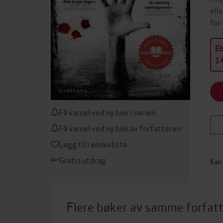
ell
for
E
14
Få varsel ved ny bok i serien
Få varsel ved ny bok av forfatteren
Legg til i ønskeliste
Gratis utdrag
Kan 
Flere bøker av samme forfat