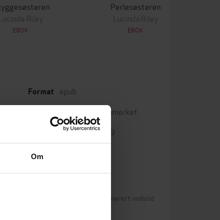
kyggesøsteren
Perlesøsteren
Lucinda Riley
Lucinda Riley
EBOK
EBOK
epub
Format
Vannmerket
DRM-beskyttelse
9788282058919
ISBN
Om
Betingelser for brukergenerert innhold
(54)