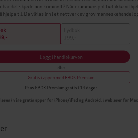
er har det skjedd noe kriminelt? Når drammenspolitiet ikke vil hje
 å hjelpe til. De vikles inn i et nettverk av grov menneskehandel 
Lydbok
bok
199,-
9,-
Legg i handlekurven
eller
Gratis i appen med EBOK Premium
Prøv EBOK Premium gratis i 14 dager
leses i våre gratis apper for iPhone/iPad og Android, i webleser for Ma
ter