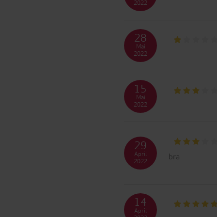
2022
28
Mai
2022
15
Mai
2022
29
April
bra
2022
14
April