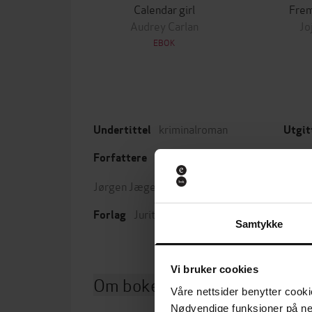
Calendar girl
Fre
Audrey Carlan
Jo
EBOK
kriminalroman
Undertittel
Utgit
Forfattere
Leng
Jørgen Jæger
(forfatter)
Sjang
Juritzen forlag
Forlag
Samtykke
Vi bruker cookies
Om boken
Våre nettsider benytter cooki
Nødvendige funksjoner på ne