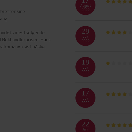
August
2022
tsetter sine
ang.
28
landets mestselgende
Juli
il Bokhandlerprisen. Hans
2022
18
Juli
2022
17
Juli
2022
22
Juni