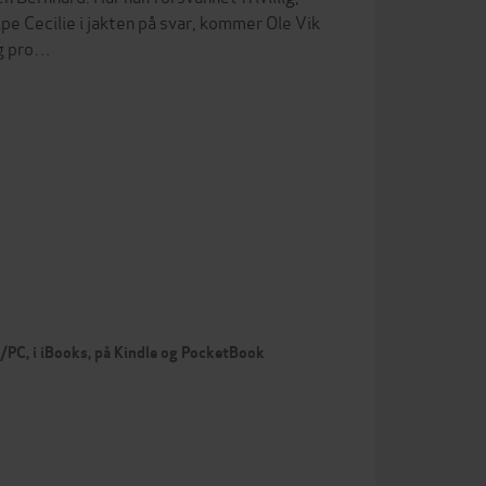
lpe Cecilie i jakten på svar, kommer Ole Vik
og pro…
c/PC, i iBooks, på Kindle og PocketBook