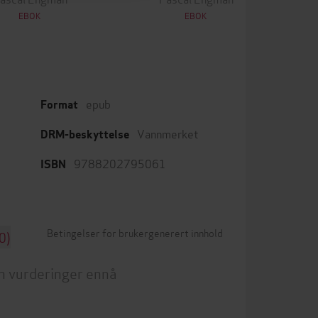
EBOK
EBOK
epub
Format
Vannmerket
DRM-beskyttelse
9788202795061
ISBN
Betingelser for brukergenerert innhold
0)
n vurderinger ennå