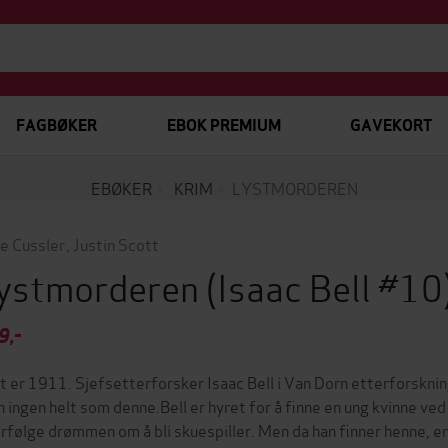
FAGBØKER
EBOK PREMIUM
GAVEKORT
EBØKER
KRIM
LYSTMORDEREN
ve Cussler
,
Justin Scott
ystmorderen
(Isaac Bell #10
9,-
t er 1911. Sjefsetterforsker Isaac Bell i Van Dorn etterforsknin
 ingen helt som denne.Bell er hyret for å finne en ung kvinne v
orfølge drømmen om å bli skuespiller. Men da han finner henne, er 