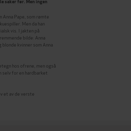
le saker før. Men ingen
navn Anna Pape, som rømte
kuespiller. Men da han
alsk vis. I jakten på
kremmende bilde: Anna
g blonde kvinner som Anna
netegn hos ofrene, men også
m selv for en hardbarket
v et av de verste