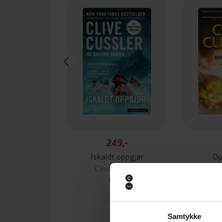
249,-
Iskaldt oppgjør
Op
Clive Cussler
Cli
EBOK
Samtykke