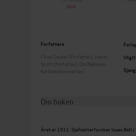
EBOK
Forfattere
Forla
Clive Cussler
(forfatter),
Justin
Utgit
Scott
(forfatter),
Ola Bjønness
Sjang
Karlsen
(oversetter)
Om boken
Året er 1911. Sjefsetterforsker Isaac Bell 