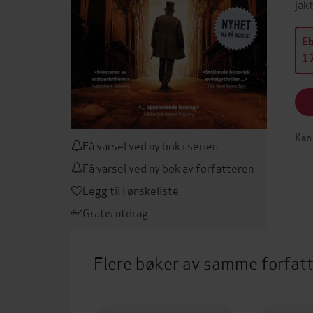
jak
E
17
Kan 
Få varsel ved ny bok i serien
Få varsel ved ny bok av forfatteren
Legg til i ønskeliste
Gratis utdrag
Flere bøker av samme forfat