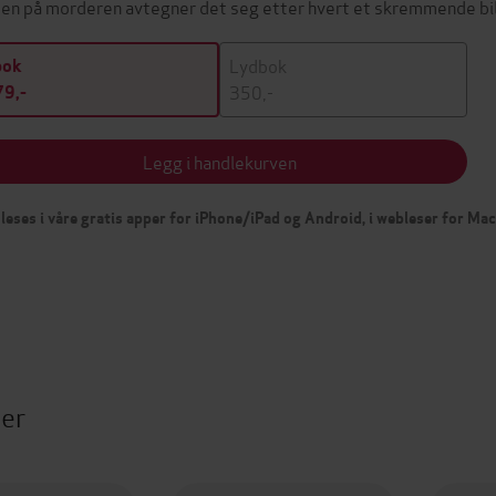
ten på morderen avtegner det seg etter hvert et skremmende b
Lydbok
bok
350,-
9,-
Legg i handlekurven
leses i våre gratis apper for iPhone/iPad og Android, i webleser for Ma
ter