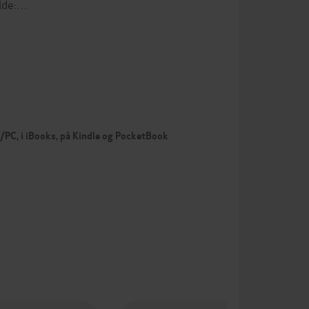
ilde:…
c/PC, i iBooks, på Kindle og PocketBook
Ko