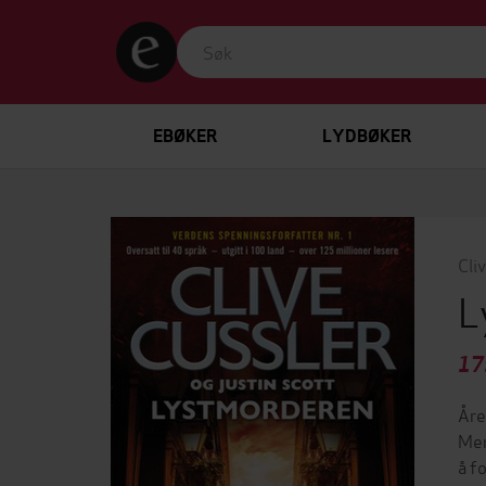
EBØKER
LYDBØKER
Cli
L
17
Åre
Men
å f