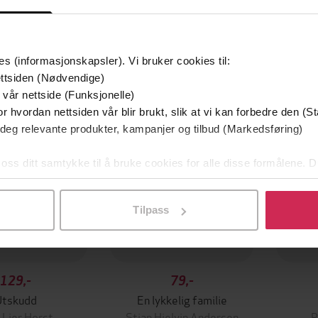
es (informasjonskapsler). Vi bruker cookies til:
mium
Premium
ttsiden (Nødvendige)
g på tilbud
 vår nettside (Funksjonelle)
r hvordan nettsiden vår blir brukt, slik at vi kan forbedre den (St
 deg relevante produkter, kampanjer og tilbud (Markedsføring)
 oss ditt samtykke til å bruke cookies for alle disse formålene. D
l ved å klikke på «Tilpass». Du kan når som helst trekke tilbake
Tilpass
129,-
79,-
Utskudd
En lykkelig familie
 Lier Horst
Stian Hjelvin Andersen
P