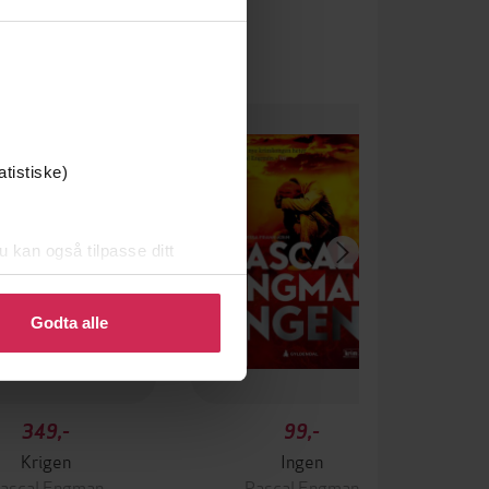
atistiske)
u kan også tilpasse ditt
 eller endre ditt samtykke.
Godta alle
349,-
99,-
Krigen
Ingen
ascal Engman
Pascal Engman