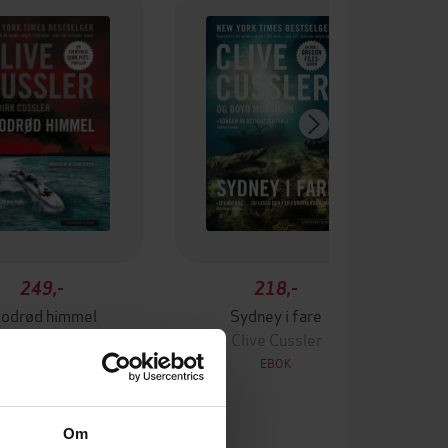
249,-
218,-
lodrød himmel
Sydney i fare
Clive Cussler
Clive Cussler
EBOK
EBOK
Om