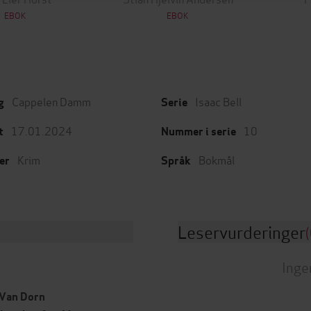
EBOK
EBOK
Cappelen Damm
Isaac Bell
g
Serie
17.01.2024
10
t
Nummer i serie
Krim
Bokmål
er
Språk
Leservurderinger
(
Inge
i Van Dorn