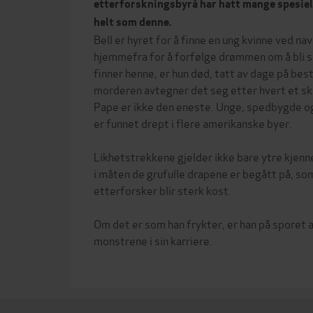
etterforskningsbyrå har hatt mange spesiel
helt som denne.
Bell er hyret for å finne en ung kvinne ved 
hjemmefra for å forfølge drømmen om å bli s
finner henne, er hun død, tatt av dage på besti
morderen avtegner det seg etter hvert et s
Pape er ikke den eneste. Unge, spedbygde o
er funnet drept i flere amerikanske byer.
Likhetstrekkene gjelder ikke bare ytre kjen
i måten de grufulle drapene er begått på, so
etterforsker blir sterk kost.
Om det er som han frykter, er han på sporet a
monstrene i sin karriere.