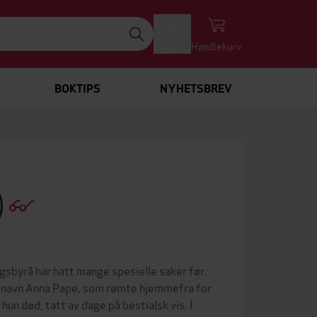
Logg inn
Handlekurv
BOKTIPS
NYHETSBREV
)
gsbyrå har hatt mange spesielle saker før.
ed navn Anna Pape, som rømte hjemmefra for
hun død, tatt av dage på bestialsk vis. I