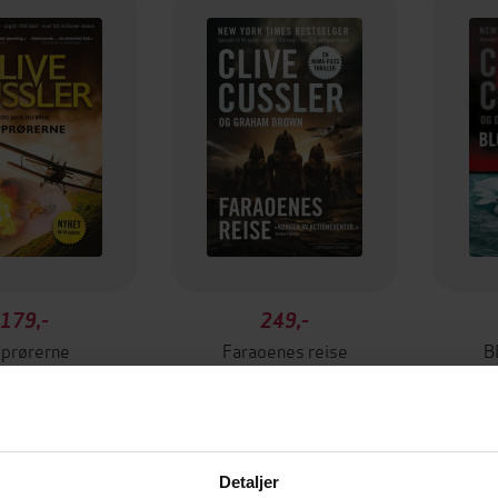
179,-
249,-
prørerne
Faraoenes reise
B
ve Cussler
Clive Cussler
EBOK
EBOK
Detaljer