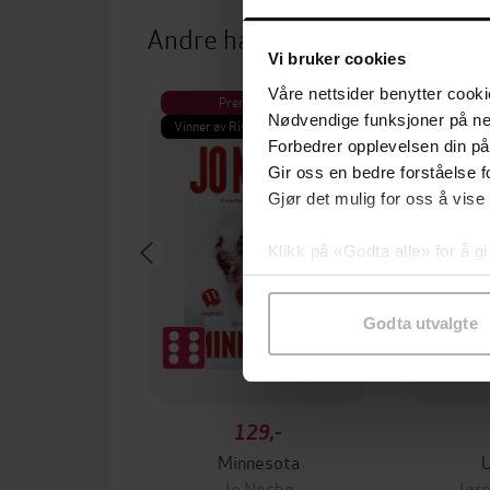
Andre har også kjøpt
Vi bruker cookies
Våre nettsider benytter cooki
Premium
Pre
Nødvendige funksjoner på ne
Vinner av Rivertonprisen
Første gan
Forbedrer opplevelsen din på
Gir oss en bedre forståelse fo
Gjør det mulig for oss å vise
Klikk på «Godta alle» for å gi
samtykke til spesifikke formå
Godta utvalgte
129,-
Minnesota
Jo Nesbø
Jørn