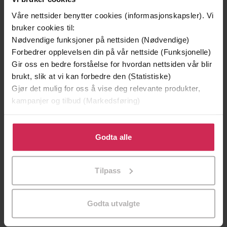
Våre nettsider benytter cookies (informasjonskapsler). Vi
bruker cookies til:
Nødvendige funksjoner på nettsiden (Nødvendige)
Forbedrer opplevelsen din på vår nettside (Funksjonelle)
Gir oss en bedre forståelse for hvordan nettsiden vår blir
brukt, slik at vi kan forbedre den (Statistiske)
Gjør det mulig for oss å vise deg relevante produkter,
kampanjer og tilbud (Markedsføring)
199,-
349,-
Minnesota
Utskudd
Klikk på «Godta alle» for å gi oss ditt samtykke til å
Jo Nesbø
Jørn Lier Horst
bruke cookies for alle disse formålene. Du kan også
Godta alle
EBOK
EBOK
tilpasse ditt samtykke til spesifikke formål ved å klikke
på «Tilpass». Du kan når som helst trekke tilbake eller
Tilpass
endre ditt samtykke.
Stories inspired by the Theakston Old
Undertittel
Godta utvalgte
Peculier Crime Writing Festival