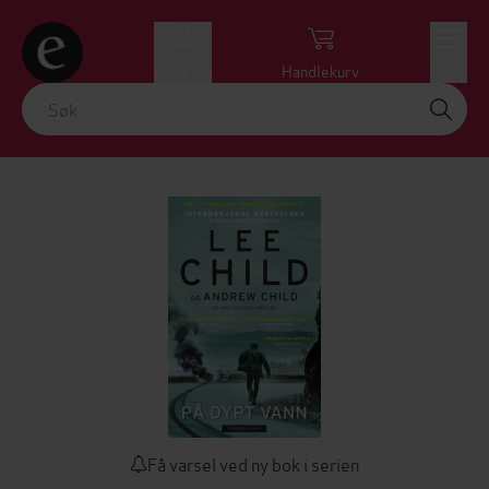
Logg inn
Handlekurv
Meny
Få varsel ved ny bok i serien