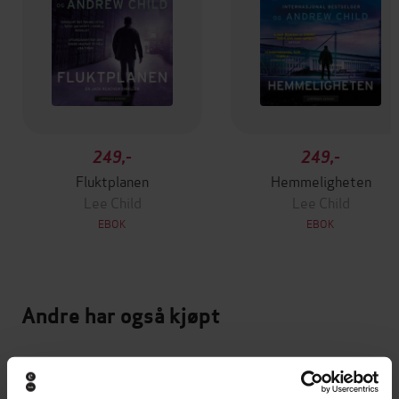
249,-
249,-
Fluktplanen
Hemmeligheten
Lee Child
Lee Child
EBOK
EBOK
Andre har også kjøpt
Premium
Premium
Vinner av Rivertonprisen
Første gang på tilbud