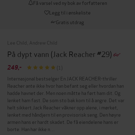
Få varsel ved ny bok av forfatteren
Legg til i ønskeliste
Gratis utdrag
Lee Child
,
Andrew Child
På dypt vann
(Jack Reacher #29)
249,-
(1)
Internasjonal bestselger En JACK REACHER-thriller
Reacher ante ikke hvor han befant seg eller hvordan han
hadde havnet der. Men noen måtte ha ført ham dit. Og
lenket ham fast. De som sto bak kom til å angre. Det var
helt sikkert.Jack Reacher våkner opp alene, i mørket,
lenket med håndjern til en provisorisk seng. Den høyre
armen hans er hardt skadet. De få eiendelene hans er
borte. Han har ikke n…