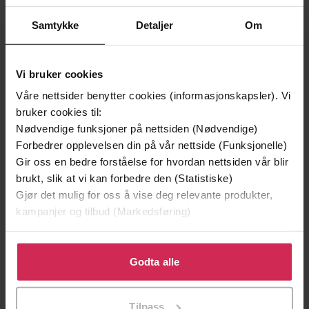
Samtykke
Detaljer
Om
Vi bruker cookies
Våre nettsider benytter cookies (informasjonskapsler). Vi
bruker cookies til:
Nødvendige funksjoner på nettsiden (Nødvendige)
Forbedrer opplevelsen din på vår nettside (Funksjonelle)
Gir oss en bedre forståelse for hvordan nettsiden vår blir
brukt, slik at vi kan forbedre den (Statistiske)
199,-
349,-
Gjør det mulig for oss å vise deg relevante produkter,
Minnesota
Utskudd
kampanjer og tilbud (Markedsføring)
Jo Nesbø
Jørn Lier Horst
EBOK
EBOK
Klikk på «Godta alle» for å gi oss ditt samtykke til å
bruke cookies for alle disse formålene. Du kan også
Godta alle
tilpasse ditt samtykke til spesifikke formål ved å klikke
på «Tilpass». Du kan når som helst trekke tilbake eller
Tilpass