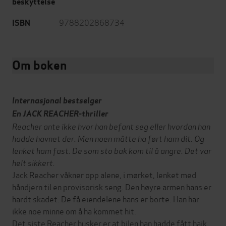
beskyttelse
9788202868734
ISBN
Om boken
Internasjonal bestselger
En JACK REACHER-thriller
Reacher ante ikke hvor han befant seg eller hvordan han
hadde havnet der. Men noen måtte ha ført ham dit. Og
lenket ham fast. De som sto bak kom til å angre. Det var
helt sikkert.
Jack Reacher våkner opp alene, i mørket, lenket med
håndjern til en provisorisk seng. Den høyre armen hans er
hardt skadet. De få eiendelene hans er borte. Han har
ikke noe minne om å ha kommet hit.
Det siste Reacher husker er at bilen han hadde fått haik