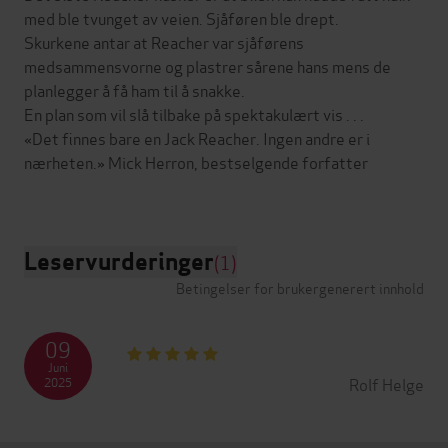
med ble tvunget av veien. Sjåføren ble drept.
Skurkene antar at Reacher var sjåførens
medsammensvorne og plastrer sårene hans mens de
planlegger å få ham til å snakke.
En plan som vil slå tilbake på spektakulært vis . . .
«Det finnes bare en Jack Reacher. Ingen andre er i
nærheten.» Mick Herron, bestselgende forfatter
Leservurderinger
(1)
Betingelser for brukergenerert innhold
09
Juni
Rolf Helge
2025