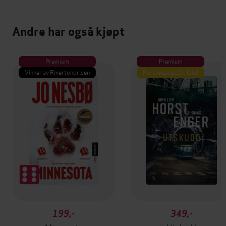
Andre har også kjøpt
Premium
Premium
Vinner av Rivertonprisen
Første gang på tilbud
199,-
349,-