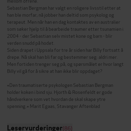
mellom ofrene.
Sebastian Bergman har valgt en roligere livsstil etter at
han ble morfar; nå jobber han deltid som psykolog og
terapeut. Men når han en dag kontaktes av en australier
som søker hjelp til å bearbeide traumer etter tsunamien i
2004 - der Sebastian selv mistet kone og barn - blir
verden snudd på hodet.
Siden drapet i Uppsala for tre år siden har Billy fortsatt å
drepe. Nå skal han bli far og bestemmer seg: aldri mer.
Men fortiden trenger seg på, og spørsmålet er hvor langt
Billy vil gå for å sikre at han ikke blir oppdaget?
«Den traumatiserte psykologen Sebastian Bergman
holder koken i bind sju. Hjorth & Rosenfeldt er gode
håndverkere som vet hvordan de skal skape ytre
Leservurderinger
(86)