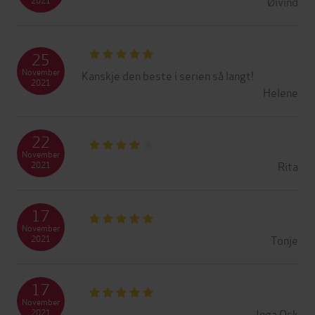
Øivind
25
November
Kanskje den beste i serien så langt!
2021
Helene
22
November
Rita
2021
17
November
Tonje
2021
17
November
Inga Osk
2021