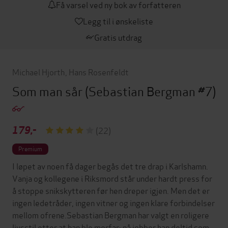
Få varsel ved ny bok av forfatteren
Legg til i ønskeliste
Gratis utdrag
Michael Hjorth
,
Hans Rosenfeldt
Som man sår
(Sebastian Bergman #7)
179,-
(22)
Premium
I løpet av noen få dager begås det tre drap i Karlshamn.
Vanja og kollegene i Riksmord står under hardt press for
å stoppe snikskytteren før hen dreper igjen. Men det er
ingen ledetråder, ingen vitner og ingen klare forbindelser
mellom ofrene.Sebastian Bergman har valgt en roligere
livsstil etter at han ble morfar; nå jobber han deltid som