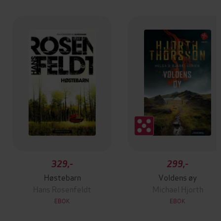
329,-
299,-
Høstebarn
Voldens øy
Hans Rosenfeldt
Michael Hjorth
EBOK
EBOK