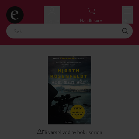
Logg inn
Handlekurv
Meny
Få varsel ved ny bok i serien