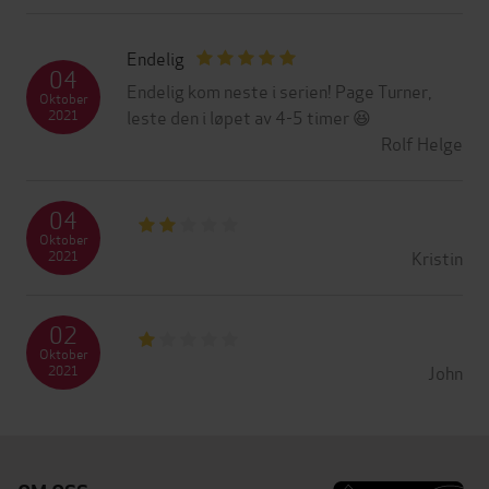
Endelig
04
Endelig kom neste i serien! Page Turner,
Oktober
leste den i løpet av 4-5 timer 😆
2021
Rolf Helge
04
Oktober
Kristin
2021
02
Oktober
John
2021