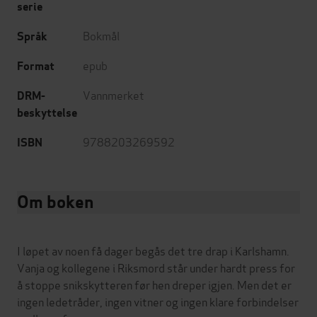
serie
Bokmål
Språk
epub
Format
Vannmerket
DRM-
beskyttelse
9788203269592
ISBN
Om boken
I løpet av noen få dager begås det tre drap i Karlshamn.
Vanja og kollegene i Riksmord står under hardt press for
å stoppe snikskytteren før hen dreper igjen. Men det er
ingen ledetråder, ingen vitner og ingen klare forbindelser