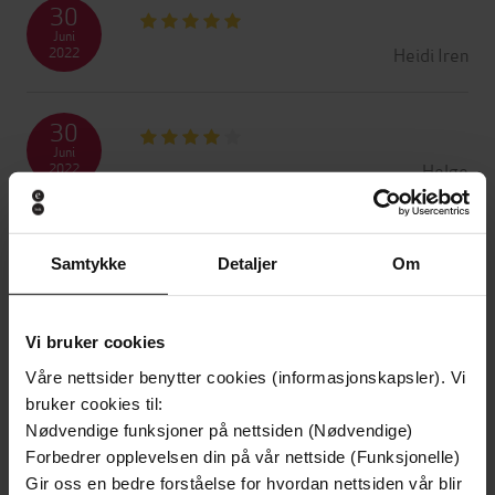
30
Juni
Heidi Iren
2022
30
Juni
Helge
2022
27
Samtykke
Detaljer
Om
Juni
Alice
2022
Vi bruker cookies
24
Våre nettsider benytter cookies (informasjonskapsler). Vi
Juni
Siv Beate
2022
bruker cookies til:
Nødvendige funksjoner på nettsiden (Nødvendige)
Forbedrer opplevelsen din på vår nettside (Funksjonelle)
19
Gir oss en bedre forståelse for hvordan nettsiden vår blir