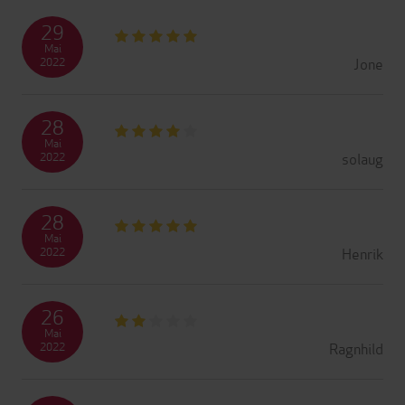
29
Mai
Jone
2022
28
Mai
solaug
2022
28
Mai
Henrik
2022
26
Mai
Ragnhild
2022