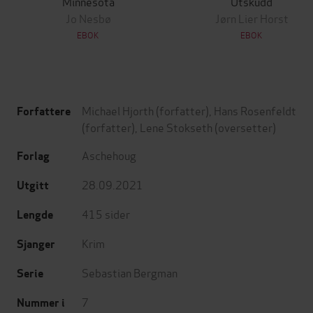
Minnesota
Utskudd
Jo Nesbø
Jørn Lier Horst
EBOK
EBOK
Michael Hjorth
(forfatter),
Hans Rosenfeldt
Forfattere
(forfatter),
Lene Stokseth
(oversetter)
Aschehoug
Forlag
28.09.2021
Utgitt
415
sider
Lengde
Krim
Sjanger
Sebastian Bergman
Serie
7
Nummer i