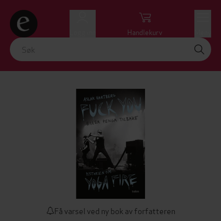
Logg inn
Handlekurv
Meny
Få varsel ved ny bok av forfatteren