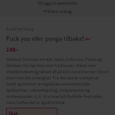
Legg til i ønskeliste
Gratis utdrag
Aslak Hartberg
Fuck you eller penga tilbake!
199,-
Dette er historien om Alis, Apen, Doktoren, Posen og
Dansken. Om hip-hop-erne fra Klovner i Kamp som
snudde bunken og satset alt på å bli rockestjerner. Om en
drøm som blir virkelighet. Fra den spede starten i et
svett og skittent øvingslokale via katastrofale
spillejobber, videoinnspilling, strippefester og
skyteepisoder i L.A. til scenen på Roskilde-festivalen.
Indre livMen det er også historie…
Ebok