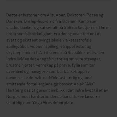
Dette er historien om Alis, Apen, Doktoren, Posen og
Dansken. Om hip-hop-erne fra Klovner i Kamp som
snudde bunken og satset alt på å bli rockestjerner. Om en
drøm som blir virkelighet. Fra den spede starten i et
svett og skittent øvingslokale via katastrofale
spillejobber, videoinnspilling, strippefester og
skyteepisoder i L.A. til scenen på Roskilde-festivalen.
Indre livMen det er også historien om sure strenger,
brustne hjerter, vennskap på prøve, fylla som tar
overhånd og managere som blir banket opp av
mexicanske dørvakter. Nådeløst, ærlig og med
smittende fortellerglede gir bassist Aslak "Alis"
Hartberg oss et genuint innblikk i det indre livet til et av
Norges mest hardtarbeidende band.Boken lanseres
samtidig med Yoga Fires debutplate.