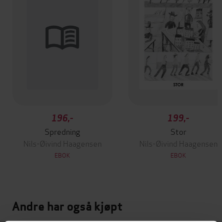
196,-
199,-
Spredning
Stor
Nils-Øivind Haagensen
Nils-Øivind Haagensen
EBOK
EBOK
Andre har også kjøpt