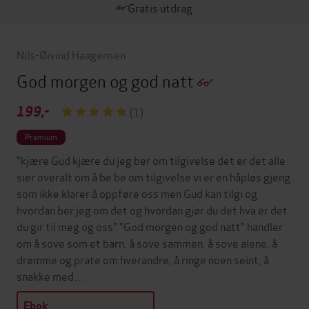
Gratis utdrag
Nils-Øivind Haagensen
God morgen og god natt
199,-
(1)
Premium
"kjære Gud kjære du jeg ber om tilgivelse det er det alle
sier overalt om å be be om tilgivelse vi er en håpløs gjeng
som ikke klarer å oppføre oss men Gud kan tilgi og
hvordan ber jeg om det og hvordan gjør du det hva er det
du gir til meg og oss" "God morgen og god natt" handler
om å sove som et barn, å sove sammen, å sove alene, å
drømme og prate om hverandre, å ringe noen seint, å
snakke med…
Ebok