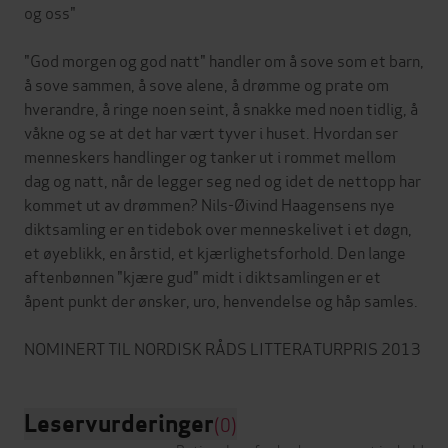
og oss"
"God morgen og god natt" handler om å sove som et barn,
å sove sammen, å sove alene, å drømme og prate om
hverandre, å ringe noen seint, å snakke med noen tidlig, å
våkne og se at det har vært tyver i huset. Hvordan ser
menneskers handlinger og tanker ut i rommet mellom
dag og natt, når de legger seg ned og idet de nettopp har
kommet ut av drømmen? Nils-Øivind Haagensens nye
diktsamling er en tidebok over menneskelivet i et døgn,
et øyeblikk, en årstid, et kjærlighetsforhold. Den lange
aftenbønnen "kjære gud" midt i diktsamlingen er et
åpent punkt der ønsker, uro, henvendelse og håp samles.
Leservurderinger
(0)