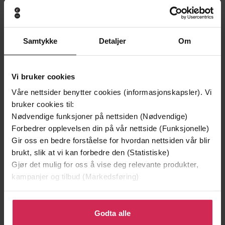
Premium
Samtykke
Detaljer
Om
Vi bruker cookies
Våre nettsider benytter cookies (informasjonskapsler). Vi
bruker cookies til:
Nødvendige funksjoner på nettsiden (Nødvendige)
Forbedrer opplevelsen din på vår nettside (Funksjonelle)
Gir oss en bedre forståelse for hvordan nettsiden vår blir
brukt, slik at vi kan forbedre den (Statistiske)
149,-
199,-
Gjør det mulig for oss å vise deg relevante produkter,
kampanjer og tilbud (Markedsføring)
Jenta som ble igjen
Tante Ulrikkes vei
Jojo Moyes
Zeshan Shakar
Klikk på «Godta alle» for å gi oss ditt samtykke til å
EBOK
EBOK
bruke cookies for alle disse formålene. Du kan også
Godta alle
tilpasse ditt samtykke til spesifikke formål ved å klikke