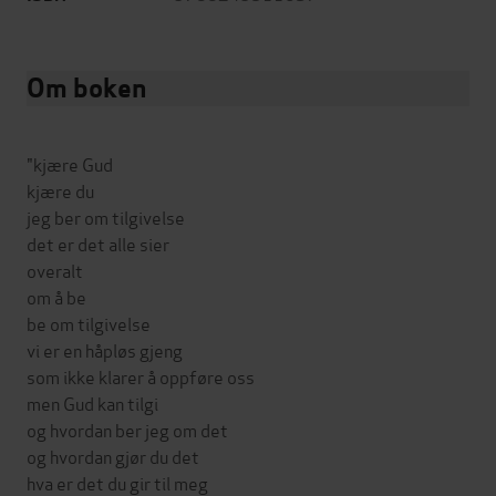
Om boken
"kjære Gud
kjære du
jeg ber om tilgivelse
det er det alle sier
overalt
om å be
be om tilgivelse
vi er en håpløs gjeng
som ikke klarer å oppføre oss
men Gud kan tilgi
og hvordan ber jeg om det
og hvordan gjør du det
hva er det du gir til meg