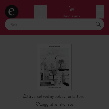
Logg inn
Handlekurv
Meny
Få varsel ved ny bok av forfatteren
Legg til i ønskeliste