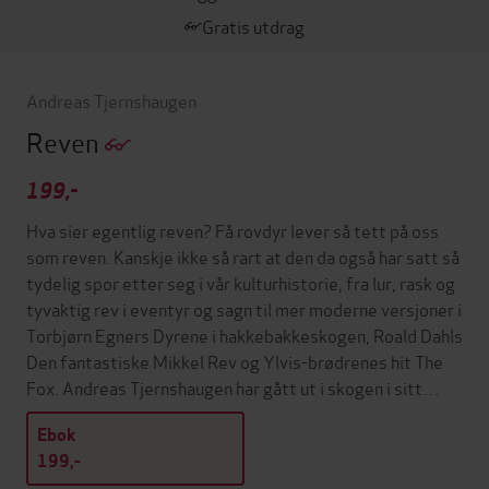
Gratis utdrag
Andreas Tjernshaugen
Reven
199,-
Hva sier egentlig reven? Få rovdyr lever så tett på oss
som reven. Kanskje ikke så rart at den da også har satt så
tydelig spor etter seg i vår kulturhistorie, fra lur, rask og
tyvaktig rev i eventyr og sagn til mer moderne versjoner i
Torbjørn Egners Dyrene i hakkebakkeskogen, Roald Dahls
Den fantastiske Mikkel Rev og Ylvis-brødrenes hit The
Fox. Andreas Tjernshaugen har gått ut i skogen i sitt…
Ebok
199,-