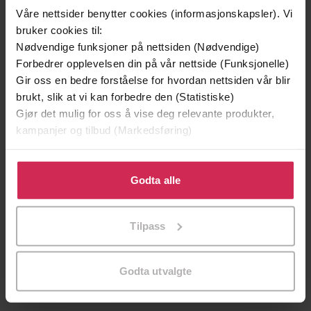
Våre nettsider benytter cookies (informasjonskapsler). Vi
bruker cookies til:
Nødvendige funksjoner på nettsiden (Nødvendige)
Forbedrer opplevelsen din på vår nettside (Funksjonelle)
Gir oss en bedre forståelse for hvordan nettsiden vår blir
brukt, slik at vi kan forbedre den (Statistiske)
Gjør det mulig for oss å vise deg relevante produkter,
kampanjer og tilbud (Markedsføring)
249,-
297,-
Arv og miljø
Skogen
Klikk på «Godta alle» for å gi oss ditt samtykke til å
Vigdis Hjorth
Anne Sverdrup-Thygeso
bruke cookies for alle disse formålene. Du kan også
Godta alle
EBOK
EBOK
tilpasse ditt samtykke til spesifikke formål ved å klikke
på «Tilpass». Du kan når som helst trekke tilbake eller
Tilpass
endre ditt samtykke.
portrett av et villdyr
Undertittel
Godta utvalgte
Andreas Tjernshaugen
(forfatter)
Forfattere