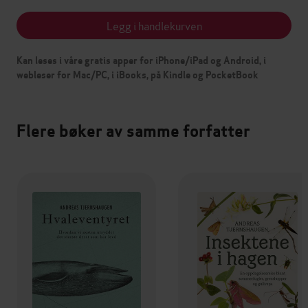
Legg i handlekurven
Kan leses i våre gratis apper for iPhone/iPad og Android, i
webleser for Mac/PC, i iBooks, på Kindle og PocketBook
Flere bøker av samme forfatter