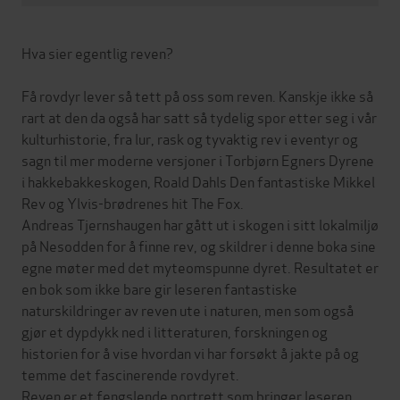
Hva sier egentlig reven?
Få rovdyr lever så tett på oss som reven. Kanskje ikke så
rart at den da også har satt så tydelig spor etter seg i vår
kulturhistorie, fra lur, rask og tyvaktig rev i eventyr og
sagn til mer moderne versjoner i Torbjørn Egners Dyrene
i hakkebakkeskogen, Roald Dahls Den fantastiske Mikkel
Rev og Ylvis-brødrenes hit The Fox.
Andreas Tjernshaugen har gått ut i skogen i sitt lokalmiljø
på Nesodden for å finne rev, og skildrer i denne boka sine
egne møter med det myteomspunne dyret. Resultatet er
en bok som ikke bare gir leseren fantastiske
naturskildringer av reven ute i naturen, men som også
gjør et dypdykk ned i litteraturen, forskningen og
historien for å vise hvordan vi har forsøkt å jakte på og
temme det fascinerende rovdyret.
Reven er et fengslende portrett som bringer leseren