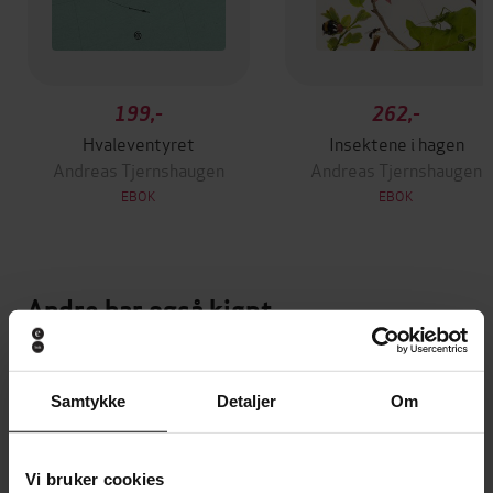
199,-
262,-
Hvaleventyret
Insektene i hagen
Andreas Tjernshaugen
Andreas Tjernshaugen
EBOK
EBOK
Andre har også kjøpt
Samtykke
Detaljer
Om
Vi bruker cookies