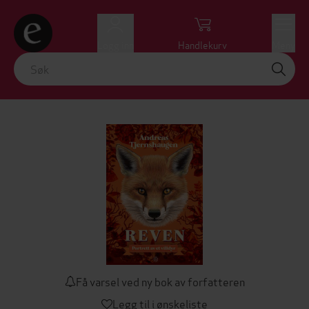
Logg inn
Handlekurv
Meny
Få varsel ved ny bok av forfatteren
Legg til i ønskeliste