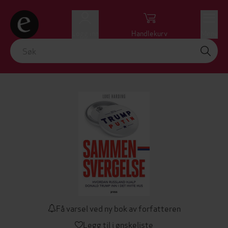
Logg inn
Handlekurv
Meny
Få varsel ved ny bok av forfatteren
Legg til i ønskeliste