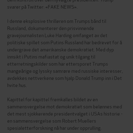
svarer på Twitter: «FAKE NEWS».
I denne eksplosive thrilleren om Trumps bånd til
Russland, dokumenterer den prisvinnende
gravejournalisten Luke Harding omfanget av det
politiske spillet som Putins Russland har bedrevet for å
undergrave det amerikanske demokratiet. Med dyp
innsikt i Putins mafiastat og unik tilgang til
etterretningskilder som har ettersporet Trumps
mangeårige og lyssky samrøre med russiske interesser,
avdekkes nettverkene som hjalp Donald Trump inn i Det
hvite hus.
Kapittel for kapittel fremkalles bildet av en
sammensvergelse mot demokratiet som belønnes med
det mest sjokkerende presidentvalget i USAs historie -
en sammensvergelse som Robert Muellers
spesialetterforskning nå har under opprulling.