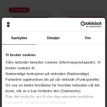
Vi anbefaler
Samtykke
Detaljer
Om
Vi bruker cookies
Våre nettsider benytter cookies (informasjonskapsler). Vi
bruker cookies til:
Nødvendige funksjoner på nettsiden (Nødvendige)
Forbedrer opplevelsen din på vår nettside (Funksjonelle)
249,-
199,-
Gir oss en bedre forståelse for hvordan nettsiden vår blir
To søstre
Putin og jeg
brukt, slik at vi kan forbedre den (Statistiske)
Åsne Seierstad
Øystein Bogen
Gjør det mulig for oss å vise deg relevante produkter,
EBOK
EBOK
kampanjer og tilbud (Markedsføring)