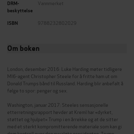
Vannmerket
DRM-
beskyttelse
9788232802029
ISBN
Om boken
London, desember 2016: Luke Harding møter tidligere
MI6-agent Christopher Steele for å fritte ham ut om
Donald Trumps bånd til Russland. Harding blir anbefalt å
følge to spor: penger og sex.
Washington, januar 2017: Steeles sensasjonelle
etterretningsrapport hevder at Kreml har «dyrket,
støttet og hjulpet» Trump i en årrekke og at de sitter
med et sterkt kompromitterende materiale som kan gi
dem kontroll over den nyvalgte presidenten. Trump