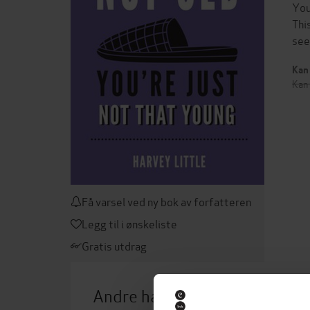
You
Thi
see
Kan 
Kan 
Få varsel ved ny bok av forfatteren
Legg til i ønskeliste
Gratis utdrag
Andre har også kjøpt