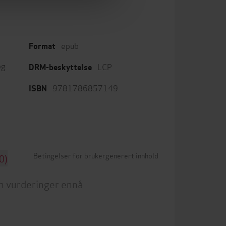
epub
Format
og
LCP
DRM-beskyttelse
9781786857149
ISBN
Betingelser for brukergenerert innhold
0)
n vurderinger ennå