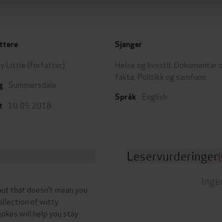
ttere
Sjanger
y Little
(forfatter)
Helse og livsstil
,
Dokumentar 
fakta
,
Politikk og samfunn
Summersdale
g
English
Språk
10.05.2018
t
Leservurderinger
(
Inge
but that doesn’t mean you
ollection of witty
jokes will help you stay