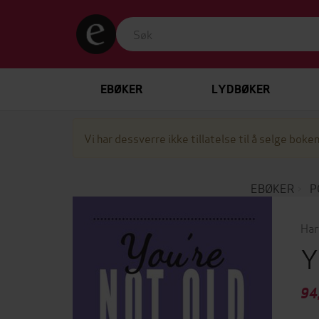
EBØKER
LYDBØKER
Vi har dessverre ikke tillatelse til å selge boken
EBØKER
P
Har
Y
94