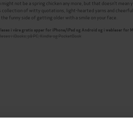
 might not be a spring chicken any more, but that doesn’t mean y
s collection of witty quotations, light-hearted yarns and cheerful
 the funny side of getting older with a smile on your face.
leses i våre gratis apper for iPhone/iPad og Android og i webleser for
leses i iBooks, på PC, Kindle og PocketBook