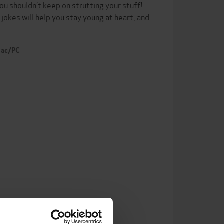
ou shouldn’t keep on strutting your stuff!
 jokes will help you stay young at heart, and
 Mac/PC