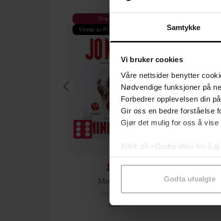
Premium
Pre
Samtykke
Vinner av Rivertonprisen
Første gan
Vi bruker cookies
Våre nettsider benytter cooki
Nødvendige funksjoner på ne
Forbedrer opplevelsen din på
Gir oss en bedre forståelse fo
Gjør det mulig for oss å vise
Klikk på «Godta alle» for å gi
samtykke til spesifikke formå
199,-
Minnesota
Godta utvalgte
Jo Nesbø
Jørn
EBOK