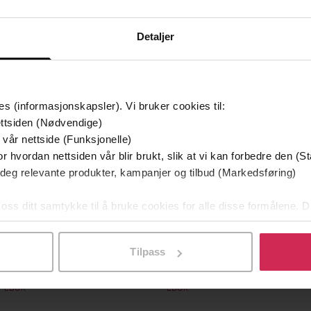
mium
Premium
Detaljer
g på tilbud
es (informasjonskapsler). Vi bruker cookies til:
ttsiden (Nødvendige)
 vår nettside (Funksjonelle)
r hvordan nettsiden vår blir brukt, slik at vi kan forbedre den (St
 deg relevante produkter, kampanjer og tilbud (Markedsføring)
 oss ditt samtykke til å bruke cookies for alle disse formålene. D
l ved å klikke på «Tilpass». Du kan når som helst trekke tilbake
349,-
149,-
Utskudd
En lykkelig familie
Tilpass
 Lier Horst
Stian Hjelvin Andersen
P
EBOK
EBOK