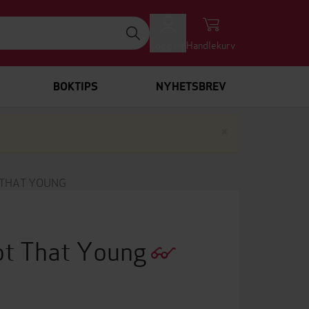
Logg inn
Handlekurv
BOKTIPS
NYHETSBREV
Lukk
×
T THAT YOUNG
Not That Young