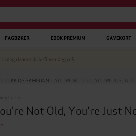
FAGBØKER
EBOK PREMIUM
GAVEKORT
 til deg i landet du befinner deg i nå.
OLITIKK OG SAMFUNN
YOU'RE NOT OLD, YOU'RE JUST NO
vey Little
ou're Not Old, You're Just 
,-