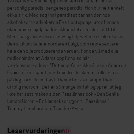
Takket være denne oppfinnelsen trer Adam inn i et
personlig paradis, pengenes paradis. Han blir helt enkelt
ekkelt rik. Med seg inn i paradiset tar han den noe
alkoholiserte advokaten Eva Kontupohja, uten hennes
økonomiske hjelp hadde akkumulatoren aldri blitt til.
Men i bakgrunnen lurer selvsagt djevelen - i skikkelse av
den sicilianske leiemorderen Luigi, som representerer
hele den oljeproduserende verden. For de vil med alle
midler hindre at Adams oppfinnelse når
verdensmarkedene. "Det anbefales ikke å lese «Adam og
Eva» i offentlighet, med mindre du liker at folk ser rart
på deg fordi du ler høyt. Denne boka er simpelthen
utrolig morsom! Det er så mange innfall og sprell at jeg
ikke har sett maken siden Paasilinnas bok «Den Senile
Landmåleren.» En klar sekser igjen til Paasilinna."
Leservurderinger
(0)