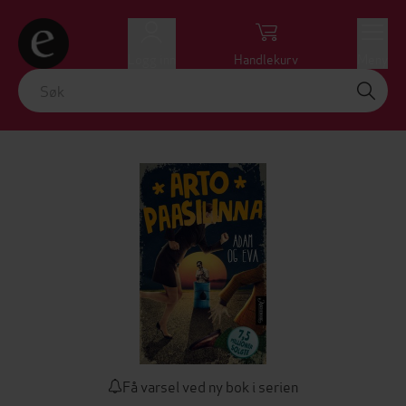
Logg inn
Handlekurv
Meny
Få varsel ved ny bok i serien