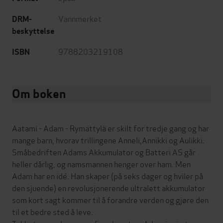
Vannmerket
DRM-
beskyttelse
9788203219108
ISBN
Om boken
Aatami - Adam - Rymättylä er skilt for tredje gang og har
mange barn, hvorav trillingene Anneli,Annikki og Aulikki.
Småbedriften Adams Akkumulator og Batteri AS går
heller dårlig, og namsmannen henger over ham. Men
Adam har en idé. Han skaper (på seks dager og hviler på
den sjuende) en revolusjonerende ultralett akkumulator
som kort sagt kommer til å forandre verden og gjøre den
til et bedre sted å leve.