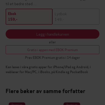
til et bedre sted…
Lydbok
Ebok
149,-
159,-
Legg i handlekurven
eller
Gratis i appen med EBOK Premium
Prøv EBOK Premium gratis i 14 dager
Kan leses i våre gratis apper for iPhone/iPad og Android, i
webleser for Mac/PC, i iBooks, på Kindle og PocketBook
Flere bøker av samme forfatter
Premium
Premium