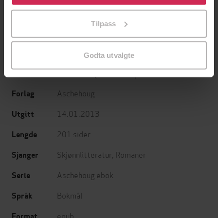
tilpasse ditt samtykke til spesifikke formål ved å klikke
EBOK
EBOK
på «Tilpass». Du kan når som helst trekke tilbake eller
Tilpass
endre ditt samtykke.
Godta utvalgte
Arto Paasilinna
(forfatter),
Ellen Holm
Forfattere
Stenersen
(oversetter)
Aschehoug
Forlag
14.01.2013
Utgitt
201
sider
Lengde
Skjønnlitteratur
,
Romaner
Sjanger
Aschehoug ebok
Serie
Bokmål
Språk
epub
Format