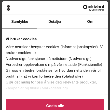
Andre har også kjøpt
Samtykke
Detaljer
Om
Premium
Vi bruker cookies
Våre nettsider benytter cookies (informasjonskapsler). Vi
bruker cookies til:
Nødvendige funksjoner på nettsiden (Nødvendige)
Forbedrer opplevelsen din på vår nettside (Funksjonelle)
Gir oss en bedre forståelse for hvordan nettsiden vår blir
brukt, slik at vi kan forbedre den (Statistiske)
Gjør det mulig for oss å vise deg relevante produkter,
kampanjer og tilbud (Markedsføring)
169,-
249,-
Klikk på «Godta alle» for å gi oss ditt samtykke til å
Verdens beste bygd
Arv og miljø
bruke cookies for alle disse formålene. Du kan også
Godta alle
Arto Paasilinna
Vigdis Hjorth