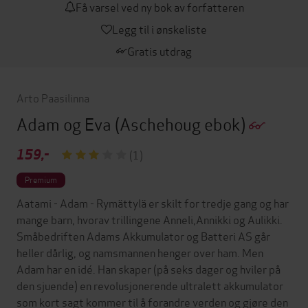
Få varsel ved ny bok av forfatteren
Legg til i ønskeliste
Gratis utdrag
Arto Paasilinna
Adam og Eva
(Aschehoug ebok)
159,-
(1)
Premium
Aatami - Adam - Rymättylä er skilt for tredje gang og har
mange barn, hvorav trillingene Anneli,Annikki og Aulikki.
Småbedriften Adams Akkumulator og Batteri AS går
heller dårlig, og namsmannen henger over ham. Men
Adam har en idé. Han skaper (på seks dager og hviler på
den sjuende) en revolusjonerende ultralett akkumulator
som kort sagt kommer til å forandre verden og gjøre den