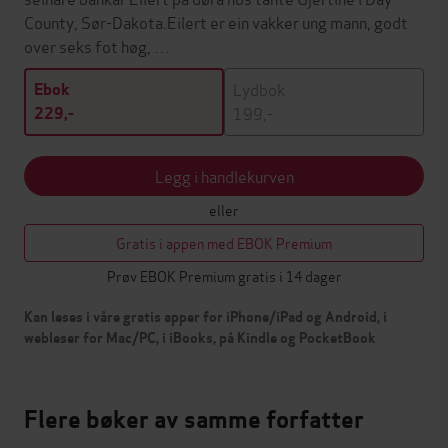
County, Sør-Dakota.Eilert er ein vakker ung mann, godt
over seks fot høg, …
Lydbok
Ebok
199,-
229,-
Legg i handlekurven
eller
Gratis i appen med EBOK Premium
Prøv EBOK Premium gratis i 14 dager
Kan leses i våre gratis apper for iPhone/iPad og Android, i
webleser for Mac/PC, i iBooks, på Kindle og PocketBook
Flere bøker av samme forfatter