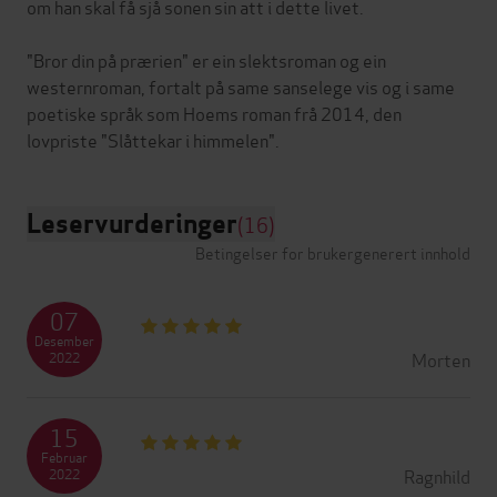
om han skal få sjå sonen sin att i dette livet.
"Bror din på prærien" er ein slektsroman og ein
westernroman, fortalt på same sanselege vis og i same
poetiske språk som Hoems roman frå 2014, den
Leservurderinger
(16)
Betingelser for brukergenerert innhold
07
Desember
Morten
2022
15
Februar
Ragnhild
2022