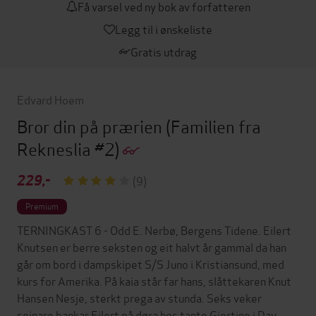
Få varsel ved ny bok av forfatteren
Legg til i ønskeliste
Gratis utdrag
Edvard Hoem
Bror din på prærien
(Familien fra
Rekneslia #2)
229,-
(9)
Premium
TERNINGKAST 6 - Odd E. Nerbø, Bergens Tidene. Eilert
Knutsen er berre seksten og eit halvt år gammal da han
går om bord i dampskipet S/S Juno i Kristiansund, med
kurs for Amerika. På kaia står far hans, slåttekaren Knut
Hansen Nesje, sterkt prega av stunda. Seks veker
seinare bankar Eilert på døra hos tante Gjertine i Day