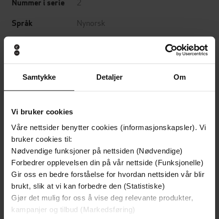
2
Nummer i serie
Nynorsk
Språk
epub
Format
Vannmerket
DRM-beskyttelse
Samtykke
Detaljer
Om
9788249516186
ISBN
Vi bruker cookies
Om boken
Våre nettsider benytter cookies (informasjonskapsler). Vi
bruker cookies til:
Nødvendige funksjoner på nettsiden (Nødvendige)
TERNINGKAST 6 - Odd E. Nerbø, Bergens Tidene.
Forbedrer opplevelsen din på vår nettside (Funksjonelle)
Gir oss en bedre forståelse for hvordan nettsiden vår blir
Eilert Knutsen er berre seksten og eit halvt år gammal da
brukt, slik at vi kan forbedre den (Statistiske)
han går om bord i dampskipet S/S Juno i Kristiansund,
Gjør det mulig for oss å vise deg relevante produkter,
med kurs for Amerika. På kaia står far hans, slåttekaren
kampanjer og tilbud (Markedsføring)
Knut Hansen Nesje, sterkt prega av stunda. Seks veker