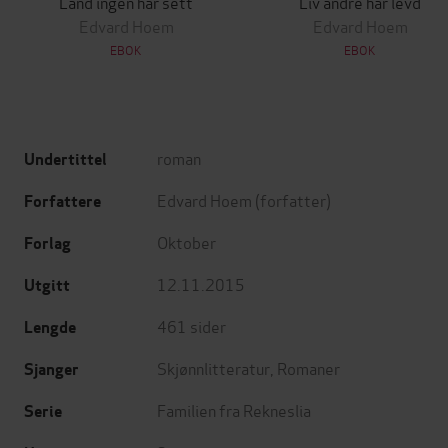
Land ingen har sett
Liv andre har levd
Edvard Hoem
Edvard Hoem
EBOK
EBOK
roman
Undertittel
Edvard Hoem
(forfatter)
Forfattere
Oktober
Forlag
12.11.2015
Utgitt
461
sider
Lengde
Skjønnlitteratur
,
Romaner
Sjanger
Familien fra Rekneslia
Serie