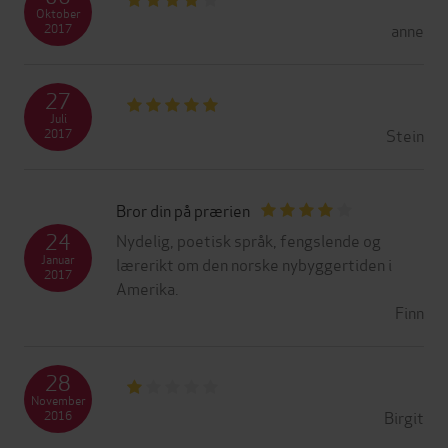
Oktober
anne
2017
27
Juli
Stein
2017
Bror din på prærien
24
Nydelig, poetisk språk, fengslende og
Januar
lærerikt om den norske nybyggertiden i
2017
Amerika.
Finn
28
November
Birgit
2016