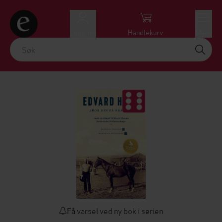
Logg inn
Handlekurv
Meny
Få varsel ved ny bok i serien