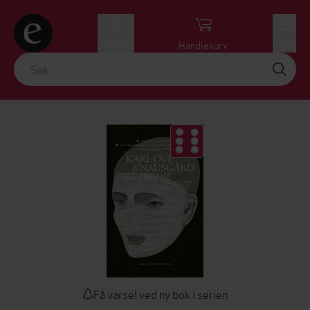
Logg inn
Handlekurv
Meny
Få varsel ved ny bok i serien