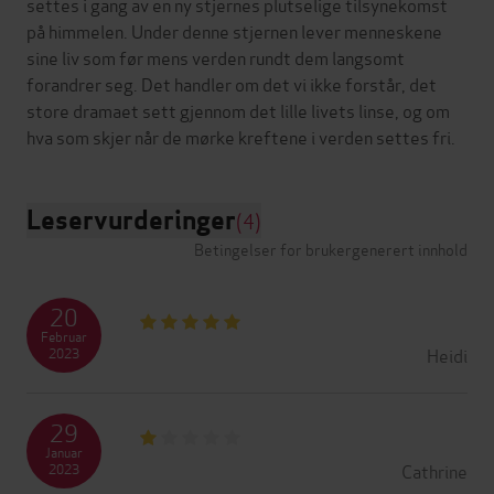
settes i gang av en ny stjernes plutselige tilsynekomst
på himmelen. Under denne stjernen lever menneskene
sine liv som før mens verden rundt dem langsomt
forandrer seg. Det handler om det vi ikke forstår, det
store dramaet sett gjennom det lille livets linse, og om
Leservurderinger
(4)
Betingelser for brukergenerert innhold
20
Februar
Heidi
2023
29
Januar
Cathrine
2023