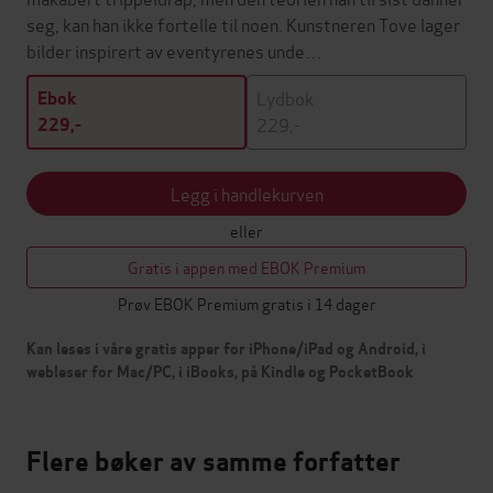
seg, kan han ikke fortelle til noen. Kunstneren Tove lager
bilder inspirert av eventyrenes unde…
Lydbok
Ebok
229,-
229,-
Legg i handlekurven
eller
Gratis i appen med EBOK Premium
Prøv EBOK Premium gratis i 14 dager
Kan leses i våre gratis apper for iPhone/iPad og Android, i
webleser for Mac/PC, i iBooks, på Kindle og PocketBook
Flere bøker av samme forfatter