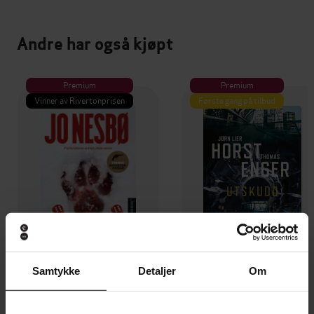
Andre har også kjøpt
Premium
Premium
Vinner av Rivertonprisen
Første gang på tilbud
Samtykke
Detaljer
Om
199,-
349,-