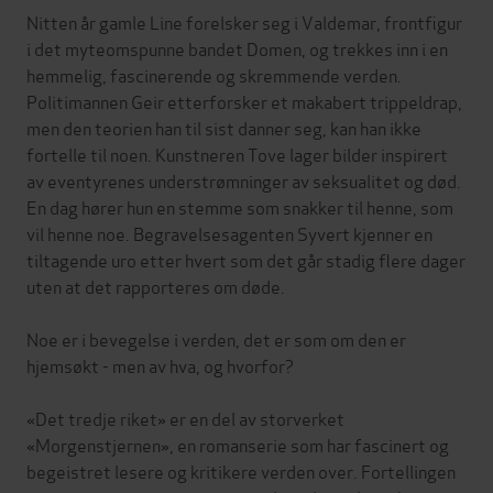
Nitten år gamle Line forelsker seg i Valdemar, frontfigur
i det myteomspunne bandet Domen, og trekkes inn i en
hemmelig, fascinerende og skremmende verden.
Politimannen Geir etterforsker et makabert trippeldrap,
men den teorien han til sist danner seg, kan han ikke
fortelle til noen. Kunstneren Tove lager bilder inspirert
av eventyrenes understrømninger av seksualitet og død.
En dag hører hun en stemme som snakker til henne, som
vil henne noe. Begravelsesagenten Syvert kjenner en
tiltagende uro etter hvert som det går stadig flere dager
uten at det rapporteres om døde.
Noe er i bevegelse i verden, det er som om den er
hjemsøkt - men av hva, og hvorfor?
«Det tredje riket» er en del av storverket
«Morgenstjernen», en romanserie som har fascinert og
begeistret lesere og kritikere verden over. Fortellingen