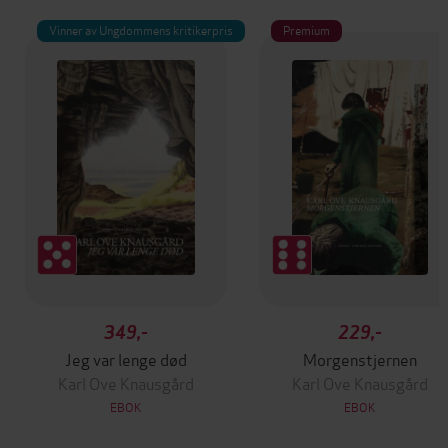
Vinner av Ungdommens kritikerpris
Premium
349,-
229,-
Jeg var lenge død
Morgenstjernen
Karl Ove Knausgård
Karl Ove Knausgård
EBOK
EBOK