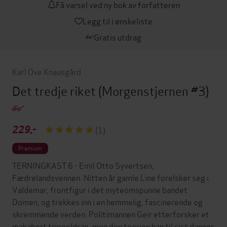
Få varsel ved ny bok av forfatteren
Legg til i ønskeliste
Gratis utdrag
Karl Ove Knausgård
Det tredje riket
(Morgenstjernen #3)
229,-
(1)
Premium
TERNINGKAST 6 - Emil Otto Syvertsen,
Fædrelandsvennen. Nitten år gamle Line forelsker seg i
Valdemar, frontfigur i det myteomspunne bandet
Domen, og trekkes inn i en hemmelig, fascinerende og
skremmende verden. Politimannen Geir etterforsker et
makabert trippeldrap, men den teorien han til sist danner