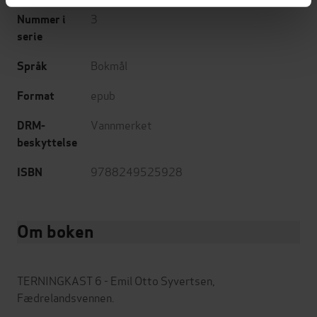
3
Nummer i
serie
Bokmål
Språk
epub
Format
Vannmerket
DRM-
beskyttelse
9788249525928
ISBN
Om boken
TERNINGKAST 6 - Emil Otto Syvertsen,
Fædrelandsvennen.