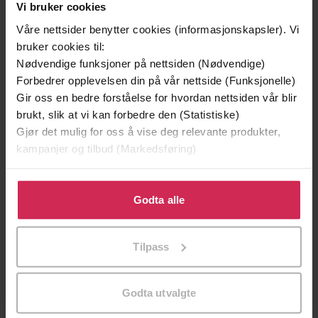
Minnesota
Utskudd
Vi bruker cookies
Jo Nesbø
Jørn Lier Horst
Våre nettsider benytter cookies (informasjonskapsler). Vi
EBOK
EBOK
bruker cookies til:
Nødvendige funksjoner på nettsiden (Nødvendige)
Forbedrer opplevelsen din på vår nettside (Funksjonelle)
Gir oss en bedre forståelse for hvordan nettsiden vår blir
roman
Undertittel
brukt, slik at vi kan forbedre den (Statistiske)
Gjør det mulig for oss å vise deg relevante produkter,
Karl Ove Knausgård
(forfatter)
Forfattere
kampanjer og tilbud (Markedsføring)
Oktober
Forlag
Klikk på «Godta alle» for å gi oss ditt samtykke til å
28.10.2022
bruke cookies for alle disse formålene. Du kan også
Godta alle
Utgitt
tilpasse ditt samtykke til spesifikke formål ved å klikke
482
sider
Lengde
på «Tilpass». Du kan når som helst trekke tilbake eller
Tilpass
endre ditt samtykke.
Skjønnlitteratur
,
Romaner
,
Fantasy og
Sjanger
science fiction
Godta utvalgte
Morgenstjernen
Serie