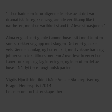
"... hun hadde en foruroligende følelse av at det var
dramatisk, foregikk en avgjørende verdikamp like i
nærheten, men hun var ikke i stand til å lese situasjonen."
Alma er glad i det gamle tømmerhuset sitt med tomten
som strekker seg opp mot skogen. Det er et ganske
velstående nabolag, og hun er skilt, med voksne barn, og
jobber som tekstilkunstner. For å overleve kreerer hun
faner for korps og fagforeninger, og leier ut en del av
huset. Nå flytter et ungt polsk par inn.
Vigdis Hjorth ble tildelt både Amalie Skram-prisen og
Brages Hederspris i 2014.
Les mer om forfatterskapet her.