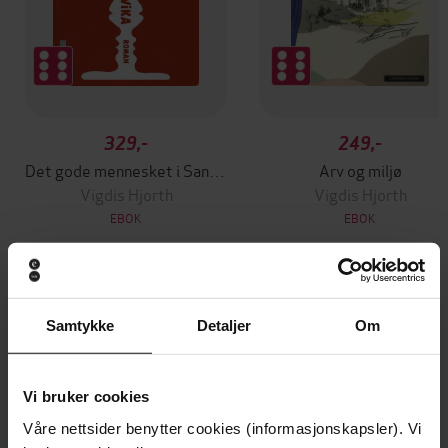
329,-
249,-
Det gode mennesket i Sandvika
Arv og miljø
Vigdis Hjorth
Vigdis Hjorth
EBOK
EBOK
Andre har også kjøpt
Samtykke
Detaljer
Om
Vi bruker cookies
Våre nettsider benytter cookies (informasjonskapsler). Vi