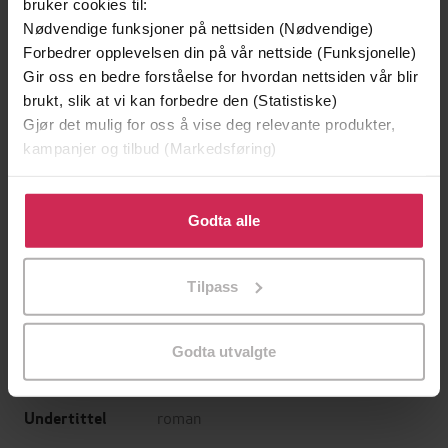
bruker cookies til:
Nødvendige funksjoner på nettsiden (Nødvendige)
Forbedrer opplevelsen din på vår nettside (Funksjonelle)
Gir oss en bedre forståelse for hvordan nettsiden vår blir
brukt, slik at vi kan forbedre den (Statistiske)
Gjør det mulig for oss å vise deg relevante produkter,
kampanjer og tilbud (Markedsføring)
Klikk på «Godta alle» for å gi oss ditt samtykke til å
bruke cookies for alle disse formålene. Du kan også
Godta alle
329,-
329,-
tilpasse ditt samtykke til spesifikke formål ved å klikke
Historia om det tapte barnet
Dei som flyktar og dei som bl
på «Tilpass». Du kan når som helst trekke tilbake eller
Elena Ferrante
Elena Ferrante
Tilpass
endre ditt samtykke.
EBOK
EBOK
Godta utvalgte
roman
Undertittel