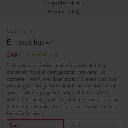
Legg til i ønskeliste
Gratis utdrag
Vigdis Hjorth
Et norsk hus
249,-
(1)
"... hun hadde en foruroligende følelse av at det var
dramatisk, foregikk en avgjørende verdikamp like i
nærheten, men hun var ikke i stand til å lese situasjonen."
Alma er glad i det gamle tømmerhuset sitt med tomten
som strekker seg opp mot skogen. Det er et ganske
velstående nabolag, og hun er skilt, med voksne barn, og
jobber som tekstilkunstner. For å overleve kreerer hun
faner for korps og…
Lydbok
Ebok