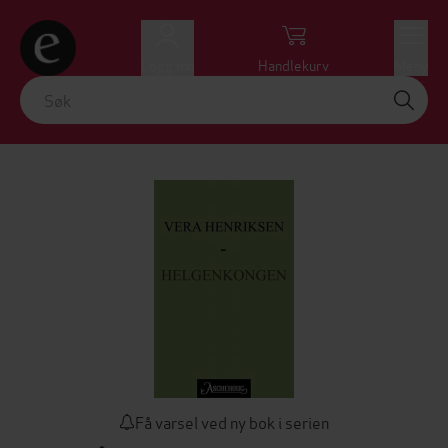
Logg inn
Handlekurv
Meny
Få varsel ved ny bok i serien