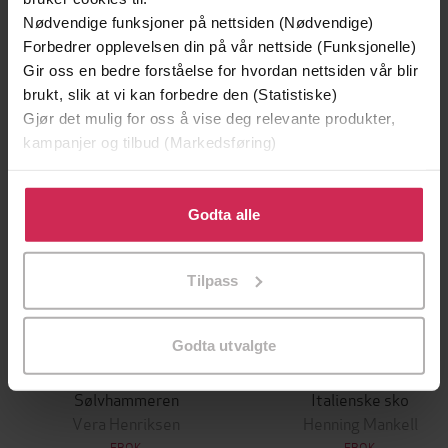
Andre har også kjøpt
Nødvendige funksjoner på nettsiden (Nødvendige)
Forbedrer opplevelsen din på vår nettside (Funksjonelle)
Premium
Gir oss en bedre forståelse for hvordan nettsiden vår blir
brukt, slik at vi kan forbedre den (Statistiske)
Gjør det mulig for oss å vise deg relevante produkter,
kampanjer og tilbud (Markedsføring)
Klikk på «Godta alle» for å gi oss ditt samtykke til å
bruke cookies for alle disse formålene. Du kan også
Godta alle
tilpasse ditt samtykke til spesifikke formål ved å klikke
på «Tilpass». Du kan når som helst trekke tilbake eller
Tilpass
endre ditt samtykke.
Godta utvalgte
159,-
199,-
Sølvhammeren
Italienske sko
Vera Henriksen
Henning Mankell
EBOK
EBOK