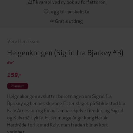
Få varsel ved ny bok av forfatteren
Legg til i ønskeliste
Gratis utdrag
Vera Henriksen
Helgenkongen
(Sigrid fra Bjarkøy #3)
159,-
Premium
Helgenkongen avslutter beretningen om Sigrid fra
Bjarkøy og hennes skjebne.Etter slaget på Stiklestad blir
Kalv Arnesson og Einar Tambarskjelve fiender, og Sigrid
og Kalv må flykte. Etter mange år gir kong Harald
Hardråde forlik med Kalv, men freden blir av kort
varighet.