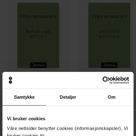
159,-
159,-
Spydet
Sagaens kvinner
Samtykke
Detaljer
Om
Vera Henriksen
Vera Henriksen
EBOK
EBOK
Vi bruker cookies
Våre nettsider benytter cookies (informasjonskapsler). Vi
bruker cookies til: