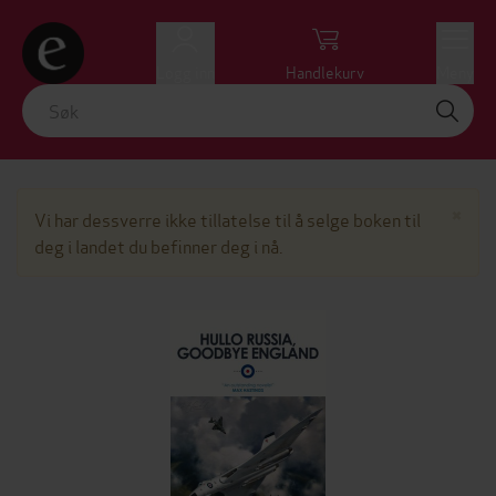
Logg inn
Handlekurv
Meny
Lu
×
Vi har dessverre ikke tillatelse til å selge boken til
deg i landet du befinner deg i nå.