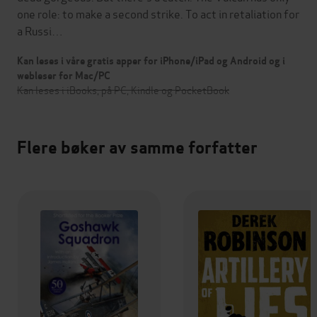
one role: to make a second strike. To act in retaliation for
a Russi…
Kan leses i våre gratis apper for iPhone/iPad og Android og i
webleser for Mac/PC
Kan leses i iBooks, på PC, Kindle og PocketBook
Flere bøker av samme forfatter