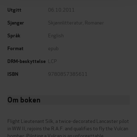
06.10.2011
Utgitt
Skjønnlitteratur
,
Romaner
Sjanger
English
Språk
epub
Format
LCP
DRM-beskyttelse
9780857385611
ISBN
Om boken
Flight Lieutenant Silk, a twice-decorated Lancaster pilot
in WW II, rejoins the R.A.F. and qualifies to fly the Vulcan
bomber. Piloting a Vulcan is an unforgettable