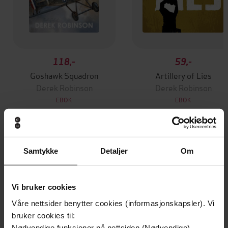
118,-
59,-
Goshawk Squadron
Artillery of Lies
Derek Robinson
Derek Robinson
EBOK
EBOK
Andre har også kjøpt
Samtykke
Detaljer
Om
Premium
Premium
Vi bruker cookies
Vinner av Rivertonprisen
Første gang på tilbud
Våre nettsider benytter cookies (informasjonskapsler). Vi
bruker cookies til:
Nødvendige funksjoner på nettsiden (Nødvendige)