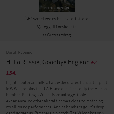
Få varsel ved ny bok av forfatteren
Legg til i ønskeliste
Gratis utdrag
Derek Robinson
Hullo Russia, Goodbye England
154,-
Flight Lieutenant Silk, a twice-decorated Lancaster pilot
in WW II, rejoins the R.A.F. and qualifies to fly the Vulcan
bomber. Piloting a Vulcan is an unforgettable
experience: no other aircraft comes close to matching
its all-round performance. And as bombers go, it's drop-
dead gorgeous. But there's a catch. The Vulcan has only