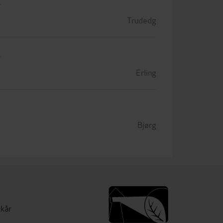
Trudedg
Erling
Bjørg
lkår