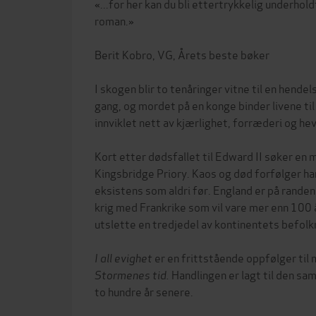
«...for her kan du bli ettertrykkelig underhol
roman.»
Berit Kobro, VG, Årets beste bøker
I skogen blir to tenåringer vitne til en hende
gang, og mordet på en konge binder livene ti
innviklet nett av kjærlighet, forræderi og hev
Kort etter dødsfallet til Edward II søker en me
Kingsbridge Priory. Kaos og død forfølger h
eksistens som aldri før. England er på rande
krig med Frankrike som vil vare mer enn 100 å
utslette en tredjedel av kontinentets befolkn
I all evighet
er en frittstående oppfølger til
Stormenes tid.
Handlingen er lagt til den s
to hundre år senere.