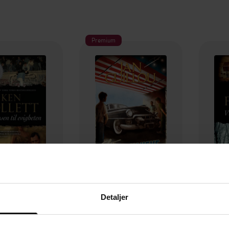
Premium
99,-
89,-
Detaljer
en til evigheten
Ekte amerikanske jeans
Vin
n Follett
Jan Guillou