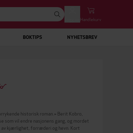
Logg inn
Handlekurv
BOKTIPS
NYHETSBREV
forrykende historisk roman.» Berit Kobro,
else som vil endre nasjonens gang, og mordet
t av kjærlighet, forræderi og hevn. Kort