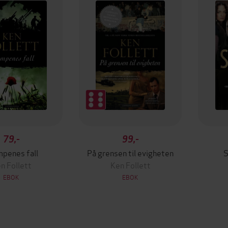
79,-
99,-
penes fall
På grensen til evigheten
S
n Follett
Ken Follett
EBOK
EBOK