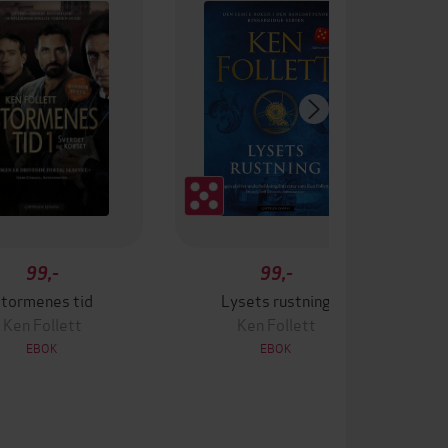
99,-
99,-
tormenes tid
Lysets rustning
Ken Follett
Ken Follett
EBOK
EBOK