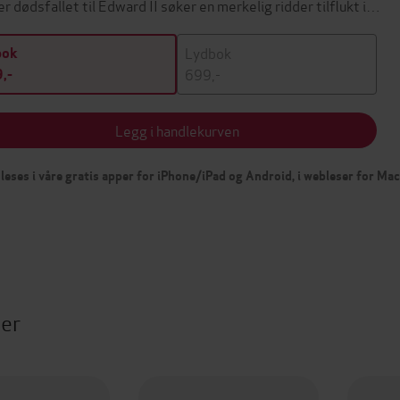
er dødsfallet til Edward II søker en merkelig ridder tilflukt i…
Lydbok
bok
699,-
,-
Legg i handlekurven
leses i våre gratis apper for iPhone/iPad og Android, i webleser for Ma
ter