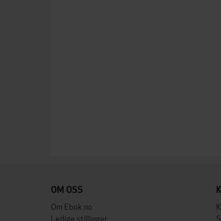
OM OSS
Om Ebok.no
K
Ledige stillinger
S