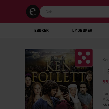
EBØKER
LYDBØKER
Ken
I
99
Ter
VG,
på 