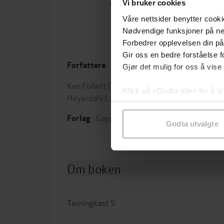
Vi bruker cookies
EBOK
Våre nettsider benytter cooki
Nødvendige funksjoner på ne
Forbedrer opplevelsen din på
Gir oss en bedre forståelse fo
Forfattere
Utgit
Gjør det mulig for oss å vise
Ken Follett
(forfatter),
Dag
Leng
Klikk på «Godta alle» for å gi
Heyerdahl Larsen
(oversetter)
samtykke til spesifikke formå
Sjang
Cappelen Damm
Forlag
Godta utvalgte
Om boken
Terningkast 5