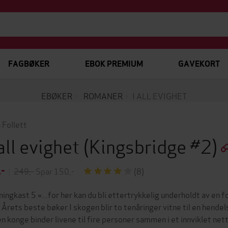
FAGBØKER
EBOK PREMIUM
GAVEKORT
EBØKER
ROMANER
I ALL EVIGHET
 Follett
 all evighet
(Kingsbridge #2)
,-
|
249,-
Spar 150,-
(8)
ningkast 5 «...for her kan du bli ettertrykkelig underholdt av en 
 Årets beste bøker I skogen blir to tenåringer vitne til en hend
en konge binder livene til fire personer sammen i et innviklet net