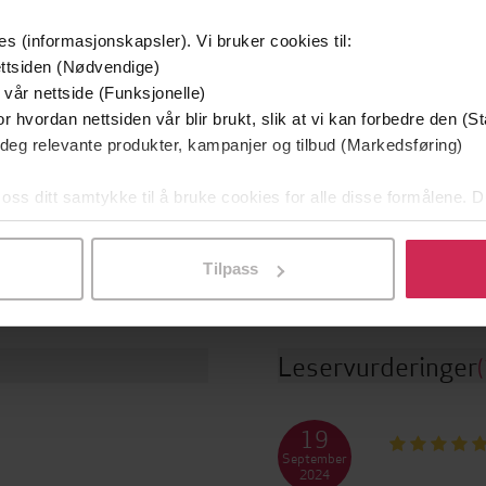
EBOK
EBOK
es (informasjonskapsler). Vi bruker cookies til:
ttsiden (Nødvendige)
 vår nettside (Funksjonelle)
r hvordan nettsiden vår blir brukt, slik at vi kan forbedre den (St
16.10.2014
Kingsbridge
t
Serie
 deg relevante produkter, kampanjer og tilbud (Markedsføring)
1100
sider
2
de
Nummer i serie
 oss ditt samtykke til å bruke cookies for alle disse formålene. D
l ved å klikke på «Tilpass». Du kan når som helst trekke tilbake
Skjønnlitteratur
,
Romaner
Bokmål
er
Språk
Tilpass
Leservurderinger
19
September
2024