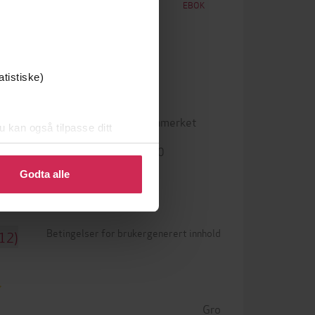
EBOK
EBOK
atistiske)
epub
Format
Vannmerket
DRM-beskyttelse
u kan også tilpasse ditt
 eller endre ditt samtykke.
9788202338640
ISBN
Godta alle
Betingelser for brukergenerert innhold
(12)
Gro