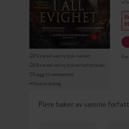
ett
E
99
Få varsel ved ny bok i serien
Kan 
Få varsel ved ny bok av forfatteren
Legg til i ønskeliste
Gratis utdrag
Flere bøker av samme forfat