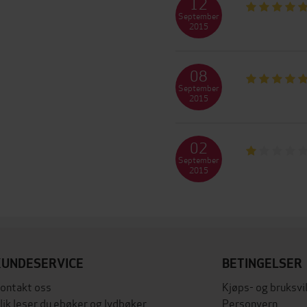
12
September
2015
08
September
2015
02
September
2015
KUNDESERVICE
BETINGELSER
ontakt oss
Kjøps- og bruksvi
lik leser du ebøker og lydbøker
Personvern