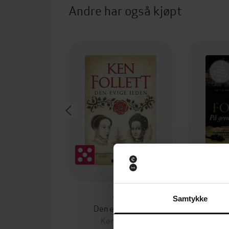
Andre har også kjøpt
99,-
Samtykke
Den evige ilden
På grens
Ken Follett
Ke