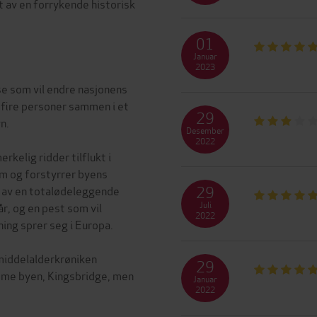
dt av en forrykende historisk
01
Januar
2023
lse som vil endre nasjonens
l fire personer sammen i et
29
n.
Desember
2022
rkelig ridder tilflukt i
am og forstyrrer byens
29
n av en totalødeleggende
Juli
r, og en pest som vil
2022
ing sprer seg i Europa.
 middelalderkrøniken
29
amme byen, Kingsbridge, men
Januar
2022