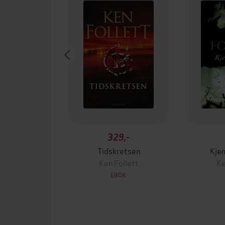
329,-
Tidskretsen
Kjem
Ken Follett
Ke
EBOK