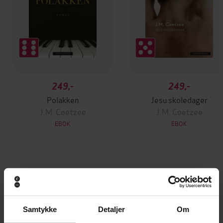
249,-
249,-
Polakken
Jesu skoledager
J.M. Coetzee
J.M. Coetzee
EBOK
EBOK
Andre har også kjøpt
Premium
Premium
Samtykke
Detaljer
Om
Første gang på tilbud