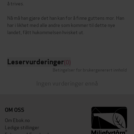
å trives.
Nå må han gjøre det han kan for å finne guttens mor. Han
har i likhet med alle andre som kommer til dette nye
landet, fått hukommelsen hvisket ut.
Leservurderinger
(0)
Betingelser for brukergenerert innhold
Ingen vurderinger ennå
OM OSS
Om Ebok.no
Ledige stillinger