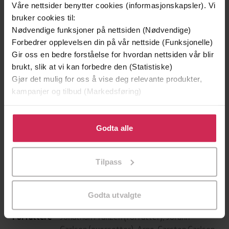
Våre nettsider benytter cookies (informasjonskapsler). Vi
bruker cookies til:
Nødvendige funksjoner på nettsiden (Nødvendige)
Forbedrer opplevelsen din på vår nettside (Funksjonelle)
Gir oss en bedre forståelse for hvordan nettsiden vår blir
brukt, slik at vi kan forbedre den (Statistiske)
Gjør det mulig for oss å vise deg relevante produkter,
kampanjer og tilbud (Markedsføring)
Klikk på «Godta alle» for å gi oss ditt samtykke til å
199,-
349,-
bruke cookies for alle disse formålene. Du kan også
Godta alle
Minnesota
Utskudd
tilpasse ditt samtykke til spesifikke formål ved å klikke
Jo Nesbø
Jørn Lier Horst
på «Tilpass». Du kan når som helst trekke tilbake eller
EBOK
EBOK
Tilpass
endre ditt samtykke.
Godta utvalgte
Jonathan Franzen
(forfatter),
Jorunn
Forfattere
Carlsen
(oversetter),
Arne-Carsten Carlsen