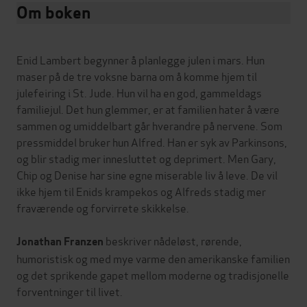
Om boken
Enid Lambert begynner å planlegge julen i mars. Hun
maser på de tre voksne barna om å komme hjem til
julefeiring i St. Jude. Hun vil ha en god, gammeldags
familiejul. Det hun glemmer, er at familien hater å være
sammen og umiddelbart går hverandre på nervene. Som
pressmiddel bruker hun Alfred. Han er syk av Parkinsons,
og blir stadig mer innesluttet og deprimert. Men Gary,
Chip og Denise har sine egne miserable liv å leve. De vil
ikke hjem til Enids krampekos og Alfreds stadig mer
fraværende og forvirrete skikkelse.
beskriver nådeløst, rørende,
Jonathan Franzen
humoristisk og med mye varme den amerikanske familien
og det sprikende gapet mellom moderne og tradisjonelle
forventninger til livet.