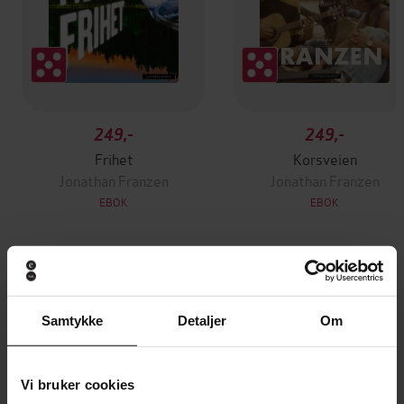
249,-
249,-
Frihet
Korsveien
Jonathan Franzen
Jonathan Franzen
EBOK
EBOK
Andre har også kjøpt
Samtykke
Detaljer
Om
Premium
Premium
Vinner av Rivertonprisen
Første gang på tilbud
Vi bruker cookies