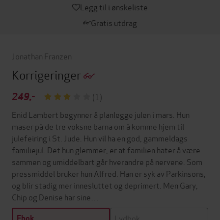
Legg til i ønskeliste
Gratis utdrag
Jonathan Franzen
Korrigeringer
249,-
(1)
Enid Lambert begynner å planlegge julen i mars. Hun
maser på de tre voksne barna om å komme hjem til
julefeiring i St. Jude. Hun vil ha en god, gammeldags
familiejul. Det hun glemmer, er at familien hater å være
sammen og umiddelbart går hverandre på nervene. Som
pressmiddel bruker hun Alfred. Han er syk av Parkinsons,
og blir stadig mer innesluttet og deprimert. Men Gary,
Chip og Denise har sine…
Lydbok
Ebok