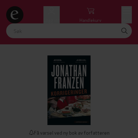
Logg inn
Handlekurv
Meny
Få varsel ved ny bok av forfatteren