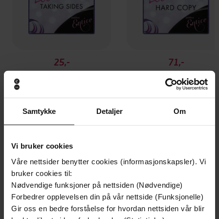
25,-
71,-
Taking Sides
Hard Copy
Emma Lee-Potter
Emma Lee-Potter
EBOK
EBOK
Samtykke
Detaljer
Om
Vi bruker cookies
Andre har også kjøpt
Våre nettsider benytter cookies (informasjonskapsler). Vi
bruker cookies til:
Premium
Premium
Nødvendige funksjoner på nettsiden (Nødvendige)
Vinner av Rivertonprisen
Første gang på tilbud
Forbedrer opplevelsen din på vår nettside (Funksjonelle)
Gir oss en bedre forståelse for hvordan nettsiden vår blir