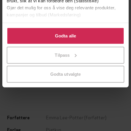
brukt, slik at vi kan forbedre den (Statistiske)
Gjør det mulig for oss å vise deg relevante produkter,
kampanjer og tilbud (Markedsføring)
Klikk på «Godta alle» for å gi oss ditt samtykke til å
bruke cookies for alle disse formålene. Du kan også
Godta alle
tilpasse ditt samtykke til spesifikke formål ved å klikke
på «Tilpass». Du kan når som helst trekke tilbake eller
Tilpass
endre ditt samtykke.
129,-
129,-
Minnesota
Utskudd
Godta utvalgte
Jo Nesbø
Jørn Lier Horst
EBOK
EBOK
Emma Lee-Potter
(forfatter)
Forfattere
Piatkus
Forlag