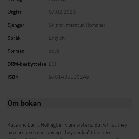
07.02.2013
Utgitt
Skjønnlitteratur
,
Romaner
Sjanger
English
Språk
epub
Format
LCP
DRM-beskyttelse
9781405520249
ISBN
Om boken
Kate and Laura Hollingberry are sisters. But whilst they
have a close relationship, they couldn''t be more