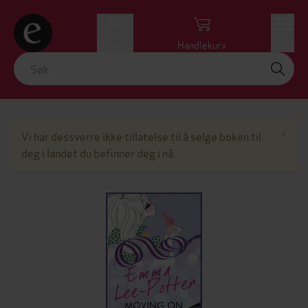
Logg inn
Handlekurv
Meny
Lu
×
Vi har dessverre ikke tillatelse til å selge boken til
deg i landet du befinner deg i nå.