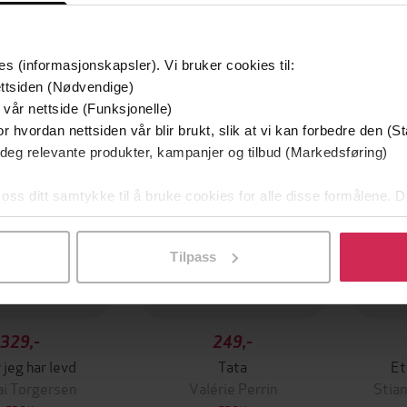
es (informasjonskapsler). Vi bruker cookies til:
Premi
er
ttsiden (Nødvendige)
 vår nettside (Funksjonelle)
r hvordan nettsiden vår blir brukt, slik at vi kan forbedre den (St
 deg relevante produkter, kampanjer og tilbud (Markedsføring)
 oss ditt samtykke til å bruke cookies for alle disse formålene. D
l ved å klikke på «Tilpass». Du kan når som helst trekke tilbake
Tilpass
329,-
249,-
 jeg har levd
Tata
Et
ai Torgersen
Valérie Perrin
Stian