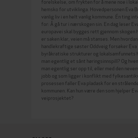
forelskelse, om frykten for å mene noe i loka
hemsko for utviklinga. Hovedpersonen Eva Br
vanlig liv i en helt vanlig kommune. Én ting i
for: Å gå tur i nærskogen sin. En dag leser Eva
europavei skal bygges rett gjennom skogen hu
er saken klar, veien må stanses. Men hvordan
handlekraftige søster Oddveig forsøker Eva
byråkratiske strukturer og lokalsamfunnets h
man egentlig et sånt høringsinnspill? Og hve
man egentlig ser opp til, eller med den nev
jobb og som ligger i konflikt med fylkesantik
prosessen faller Eva pladask for en strålend
kommunen. Kan hun være den som hjelper Ev
veiprosjektet?