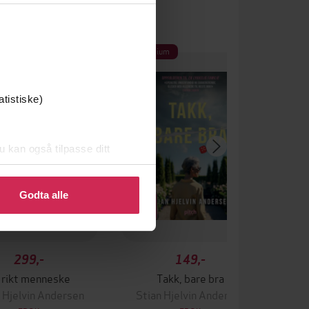
um
Premium
atistiske)
u kan også tilpasse ditt
 eller endre ditt samtykke.
Godta alle
299,-
149,-
 rikt menneske
Takk, bare bra
 Hjelvin Andersen
Stian Hjelvin Andersen