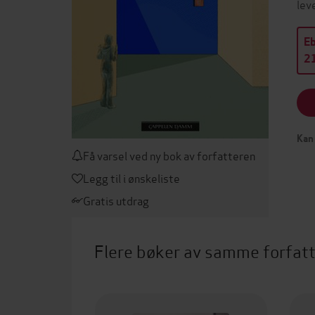
lev
E
21
Kan 
Få varsel ved ny bok av forfatteren
Legg til i ønskeliste
Gratis utdrag
Flere bøker av samme forfat