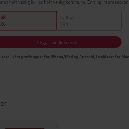
er et helt vanlig liv i en helt vanlig kommune. Én ting interessere
Lydbok
bok
393,-
8,-
Legg i handlekurven
leses i våre gratis apper for iPhone/iPad og Android, i webleser for Ma
ter