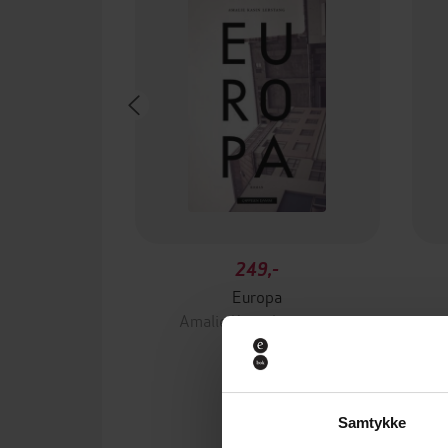
249,-
Europa
Amalie Kasin Lerstang
EBOK
Samtykke