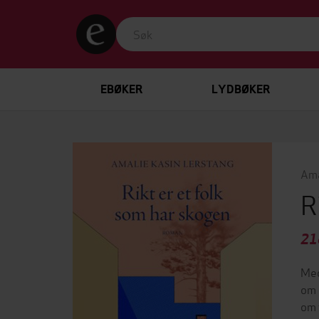
EBØKER
LYDBØKER
Ama
R
21
Med
om 
om 