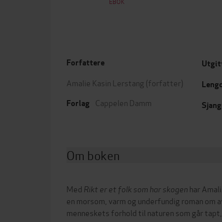
EBOK
Forfattere
Utgit
Amalie Kasin Lerstang
(forfatter)
Leng
Cappelen Damm
Forlag
Sjang
Om boken
Med
Rikt er et folk som har skogen
har Amali
en morsom, varm og underfundig roman om a
menneskets forhold til naturen som går tapt