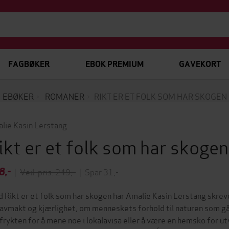
FAGBØKER
EBOK PREMIUM
GAVEKORT
EBØKER
ROMANER
RIKT ER ET FOLK SOM HAR SKOGEN
lie Kasin Lerstang
ikt er et folk som har skoge
8,-
|
Veil. pris: 249,-
|
Spar 31,-
 Rikt er et folk som har skogen har Amalie Kasin Lerstang skr
avmakt og kjærlighet, om menneskets forhold til naturen som gå
frykten for å mene noe i lokalavisa eller å være en hemsko for 