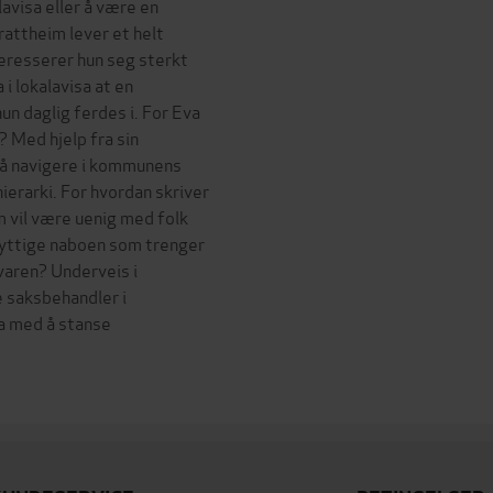
lavisa eller å være en
attheim lever et helt
nteresserer hun seg sterkt
 i lokalavisa at en
n daglig ferdes i. For Eva
? Med hjelp fra sin
 å navigere i kommunens
ierarki. For hvordan skriver
m vil være uenig med folk
enyttige naboen som trenger
varen? Underveis i
e saksbehandler i
a med å stanse