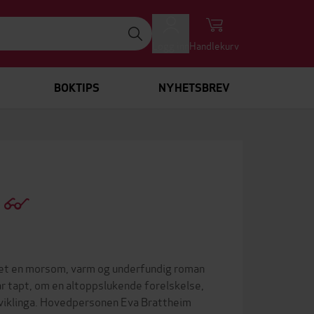
Logg inn
Handlekurv
BOKTIPS
NYHETSBREV
n
evet en morsom, varm og underfundig roman
r tapt, om en altoppslukende forelskelse,
utviklinga. Hovedpersonen Eva Brattheim