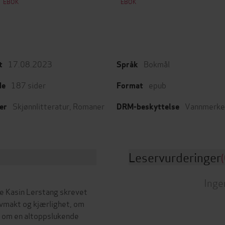
EBOK
EBOK
17.08.2023
Bokmål
t
Språk
187
sider
epub
de
Format
Skjønnlitteratur
,
Romaner
Vannmerke
er
DRM-beskyttelse
Leservurderinger
(
Inge
e Kasin Lerstang skrevet
vmakt og kjærlighet, om
, om en altoppslukende