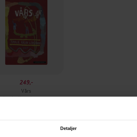
249,-
Vårs
Amalie Kasin Lerstang
EBOK
Detaljer