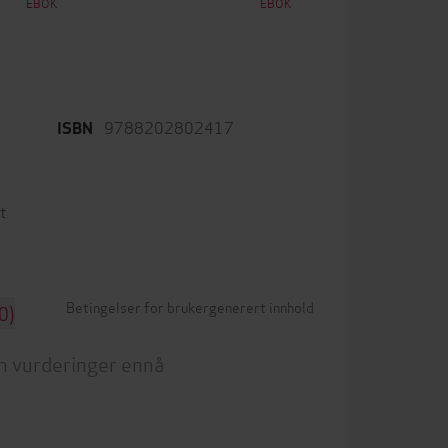
EBOK
EBOK
9788202802417
ISBN
t
Betingelser for brukergenerert innhold
0)
n vurderinger ennå