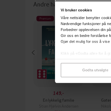
Andre har også kjøpt
Vi bruker cookies
Våre nettsider benytter cooki
Premium
Premium
Vi anbefal
Nødvendige funksjoner på ne
Forbedrer opplevelsen din på
Gir oss en bedre forståelse fo
Gjør det mulig for oss å vise
Klikk på «Godta alle» for å gi
samtykke til spesifikke formå
Godta utvalgte
149,-
En lykkelig familie
Gater
Stian Hjelvin Andersen
Nikol