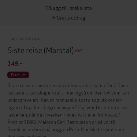
Legg til i ønskeliste
Gratis utdrag
Carsten Jensen
Siste reise
(Marstal)
149,-
Premium
Siste reise er historien om en kunstners kamp for å finne
røttene til sin skaperkraft, men også om den tvil som kan
undergrave alt. Kan et menneske sette seg utover sin
egen tid og dens begrensninger? Og hvor fører den siste
reise hen, når det hverken finnes kart eller kompass?
Året er 1893. Maleren Carl Rasmussen er på vei til
Grønland ombord på briggen Peru. Han ble berømt som
den første danske…