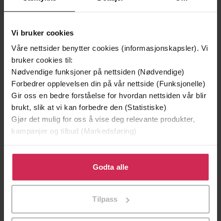
Andre har også kjøpt
Vi bruker cookies
Premium
Våre nettsider benytter cookies (informasjonskapsler). Vi
bruker cookies til:
Nødvendige funksjoner på nettsiden (Nødvendige)
Forbedrer opplevelsen din på vår nettside (Funksjonelle)
Gir oss en bedre forståelse for hvordan nettsiden vår blir
brukt, slik at vi kan forbedre den (Statistiske)
Gjør det mulig for oss å vise deg relevante produkter,
kampanjer og tilbud (Markedsføring)
Klikk på «Godta alle» for å gi oss ditt samtykke til å
bruke cookies for alle disse formålene. Du kan også
Godta alle
tilpasse ditt samtykke til spesifikke formål ved å klikke
149,-
199,-
på «Tilpass». Du kan når som helst trekke tilbake eller
Jenta som ble igjen
Tante Ulrikkes vei
Tilpass
endre ditt samtykke.
Jojo Moyes
Zeshan Shakar