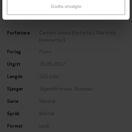
EBOK
EBOK
Godta utvalgte
Carsten Jensen
(forfatter),
Mie Hidle
Forfattere
(oversetter)
Press
Forlag
28.09.2012
Utgitt
325
sider
Lengde
Skjønnlitteratur
,
Romaner
Sjanger
Marstal
Serie
Bokmål
Språk
epub
Format