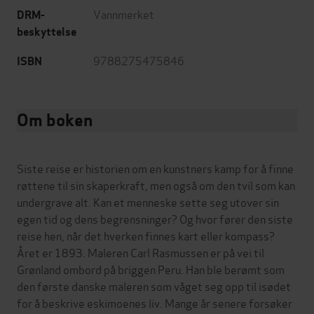
Vannmerket
DRM-
beskyttelse
9788275475846
ISBN
Om boken
Siste reise er historien om en kunstners kamp for å finne
røttene til sin skaperkraft, men også om den tvil som kan
undergrave alt. Kan et menneske sette seg utover sin
egen tid og dens begrensninger? Og hvor fører den siste
reise hen, når det hverken finnes kart eller kompass?
Året er 1893. Maleren Carl Rasmussen er på vei til
Grønland ombord på briggen Peru. Han ble berømt som
den første danske maleren som våget seg opp til isødet
for å beskrive eskimoenes liv. Mange år senere forsøker