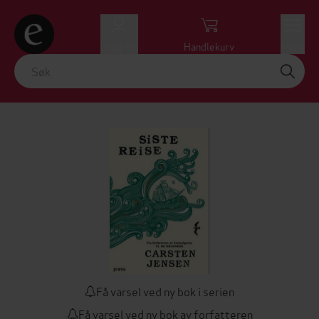
Logg inn
Handlekurv
Meny
Få varsel ved ny bok i serien
Få varsel ved ny bok av forfatteren