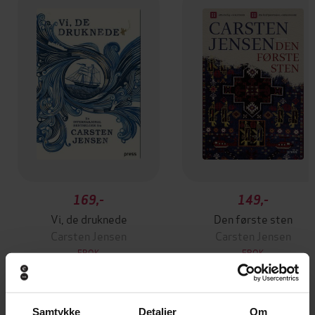
169,-
149,-
Vi, de druknede
Den første sten
Carsten Jensen
Carsten Jensen
EBOK
EBOK
Samtykke
Detaljer
Om