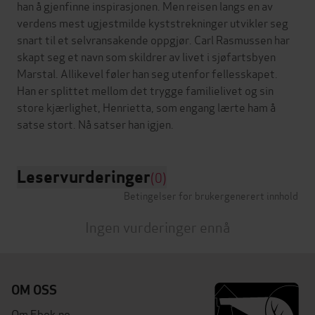
han å gjenfinne inspirasjonen. Men reisen langs en av
verdens mest ugjestmilde kyststrekninger utvikler seg
snart til et selvransakende oppgjør. Carl Rasmussen har
skapt seg et navn som skildrer av livet i sjøfartsbyen
Marstal. Allikevel føler han seg utenfor fellesskapet.
Han er splittet mellom det trygge familielivet og sin
store kjærlighet, Henrietta, som engang lærte ham å
Leservurderinger
(0)
Betingelser for brukergenerert innhold
Ingen vurderinger ennå
OM OSS
Om Ebok.no