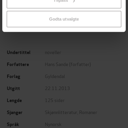
Tilpass
endre ditt samtykke.
Minnesota
Utskudd
Jo Nesbø
Jørn Lier Horst
Godta utvalgte
EBOK
EBOK
noveller
Undertittel
Hans Sande
(forfatter)
Forfattere
Gyldendal
Forlag
22.11.2013
Utgitt
125
sider
Lengde
Skjønnlitteratur
,
Romaner
Sjanger
Nynorsk
Språk