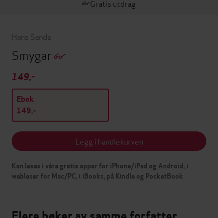
Gratis utdrag
Hans Sande
Smygar
149,-
Ebok
149,-
Legg i handlekurven
Kan leses i våre gratis apper for iPhone/iPad og Android, i
webleser for Mac/PC, i iBooks, på Kindle og PocketBook
Flere bøker av samme forfatter