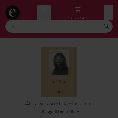
Logg inn
Handlekurv
Meny
Få varsel ved ny bok av forfatteren
Legg til i ønskeliste