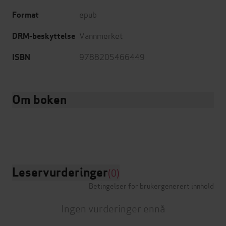
epub
Format
Vannmerket
DRM-beskyttelse
9788205466449
ISBN
Om boken
Leservurderinger
(0)
Betingelser for brukergenerert innhold
Ingen vurderinger ennå