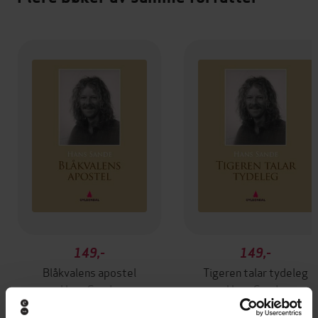
149,-
149,-
Blåkvalens apostel
Tigeren talar tydeleg
Hans Sande
Hans Sande
EBOK
EBOK