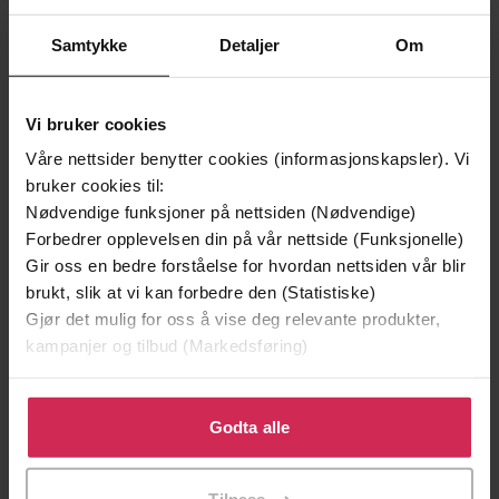
Samtykke
Detaljer
Om
Andre har også kjøpt
Vi bruker cookies
Våre nettsider benytter cookies (informasjonskapsler). Vi
Premium
Premium
bruker cookies til:
Vinner av Rivertonprisen
Første gang på tilbud
Nødvendige funksjoner på nettsiden (Nødvendige)
Forbedrer opplevelsen din på vår nettside (Funksjonelle)
Gir oss en bedre forståelse for hvordan nettsiden vår blir
brukt, slik at vi kan forbedre den (Statistiske)
Gjør det mulig for oss å vise deg relevante produkter,
kampanjer og tilbud (Markedsføring)
Klikk på «Godta alle» for å gi oss ditt samtykke til å
bruke cookies for alle disse formålene. Du kan også
Godta alle
tilpasse ditt samtykke til spesifikke formål ved å klikke
på «Tilpass». Du kan når som helst trekke tilbake eller
129,-
129,-