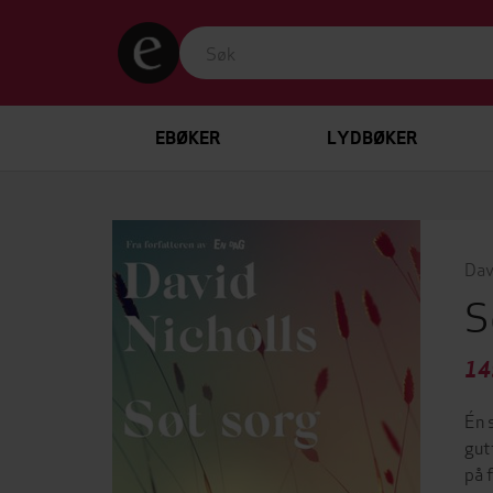
EBØKER
LYDBØKER
Dav
S
14
Én 
gut
på 