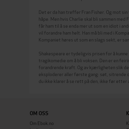
Det er da han treffer Fran Fisher. Og mot sin 
håpe. Men hvis Charlie skal bli sammen med 
får ham til å se enda mer ut som en idiot i a
vil forandre ham helt. Han må bli med i Kompa
Kompaniet høres ut som en slags sekt, er sa
Shakespeare er tydeligvis prisen for å kunne 
tragikomedie om å bli voksen. Den er en feir
forandrende kraft. Og av kjærligheten slik d
eksploderer aller første gang: søt, sitrende og
OM OSS
Om Ebok.no
K