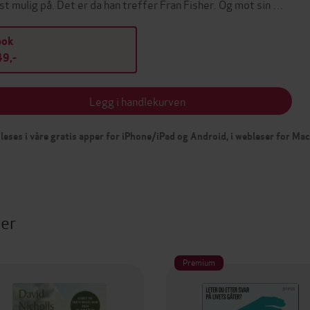
st mulig på. Det er da han treffer Fran Fisher. Og mot sin …
bok
9,-
Legg i handlekurven
leses i våre gratis apper for iPhone/iPad og Android, i webleser for Ma
ter
Premium