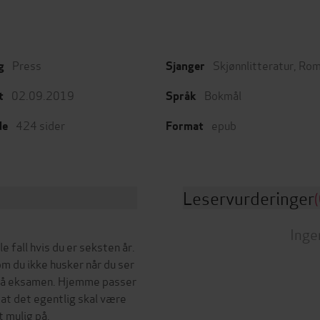
Press
Skjønnlitteratur
,
Rom
g
Sjanger
02.09.2019
Bokmål
t
Språk
424
sider
epub
de
Format
Leservurderinger
(
Inge
le fall hvis du er seksten år.
m du ikke husker når du ser
g på eksamen. Hjemme passer
 at det egentlig skal være
 mulig på.