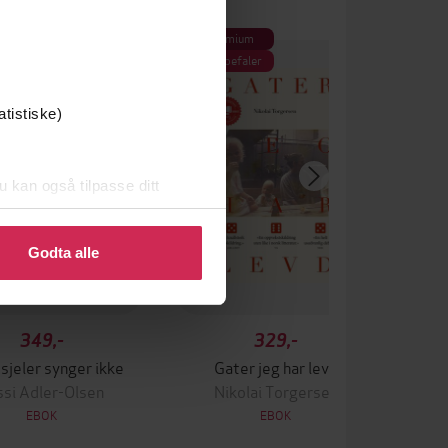
 gang på tilbud
Premium
Vi anbefaler
atistiske)
u kan også tilpasse ditt
 eller endre ditt samtykke.
Godta alle
349,-
329,-
sjeler synger ikke
Gater jeg har levd
ssi Adler-Olsen
Nikolai Torgersen
EBOK
EBOK