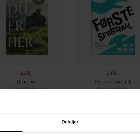
229,-
149,-
Du er her
Første spørsmål
David Nicholls
David Nicholls
EBOK
EBOK
Detaljer