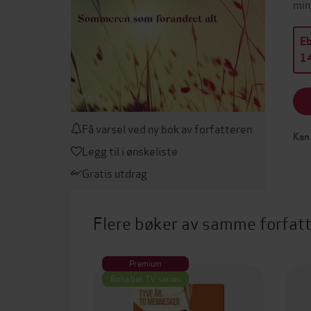
min
E
14
Få varsel ved ny bok av forfatteren
Kan 
Legg til i ønskeliste
Gratis utdrag
Flere bøker av samme forfat
Premium
Boka bak TV-serien