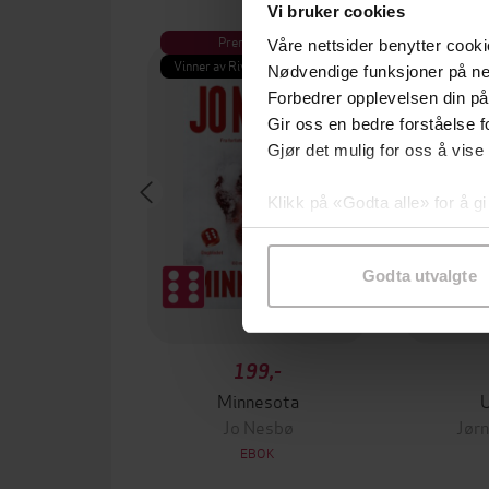
Vi bruker cookies
Premium
Pre
Våre nettsider benytter cooki
Vinner av Rivertonprisen
Første gan
Nødvendige funksjoner på ne
Forbedrer opplevelsen din på
Gir oss en bedre forståelse fo
Gjør det mulig for oss å vise
Klikk på «Godta alle» for å gi
samtykke til spesifikke formå
Godta utvalgte
199,-
Minnesota
Jo Nesbø
Jørn
EBOK