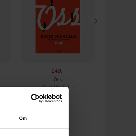
149,-
Oss
David Nicholls
EBOK
Om