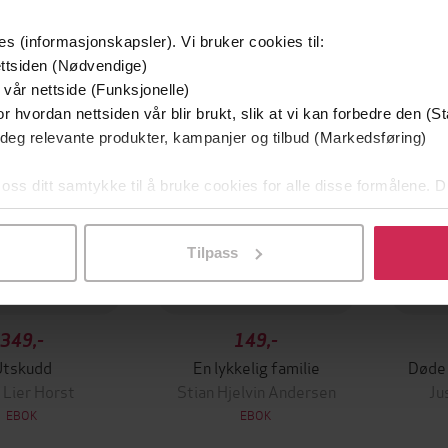
mium
Premium
Første
es (informasjonskapsler). Vi bruker cookies til:
g på tilbud
ttsiden (Nødvendige)
 vår nettside (Funksjonelle)
r hvordan nettsiden vår blir brukt, slik at vi kan forbedre den (St
 deg relevante produkter, kampanjer og tilbud (Markedsføring)
 oss ditt samtykke til å bruke cookies for alle disse formålene. D
l ved å klikke på «Tilpass». Du kan når som helst trekke tilbake
Tilpass
349,-
149,-
Utskudd
En lykkelig familie
Døde 
 Lier Horst
Stian Hjelvin Andersen
Ju
EBOK
EBOK