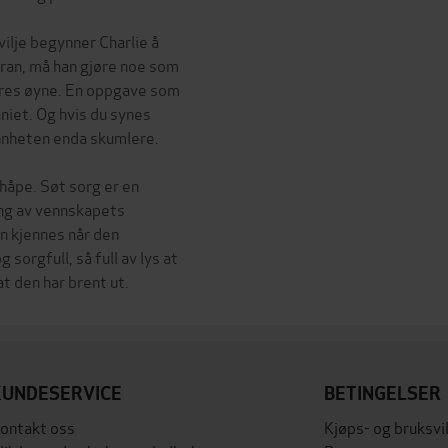
vilje begynner Charlie å
Fran, må han gjøre noe som
ndres øyne. En oppgave som
niet. Og hvis du synes
nnheten enda skumlere.
håpe. Søt sorg er en
ing av vennskapets
en kjennes når den
 sorgfull, så full av lys at
KUNDESERVICE
BETINGELSER
ontakt oss
Kjøps- og bruksvi