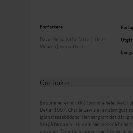
Forfattere
Forla
David Nicholls
(forfatter),
Hege
Utgit
Mehren
(oversetter)
Leng
Om boken
Én sommer er nok til å forandre hele livet. I al
Det er 1997. Charlie Lewis er en sånn gutt so
igjen klassebildene. Han har gjort det dårli
han på faren sin - selv om han mener å ha hørt
omvendt. Fremtiden prøver han å tenke minst