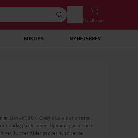
Logg inn
Handlekurv
BOKTIPS
NYHETSBREV
ten år. Det er 1997. Charlie Lewis er en sånn
rt det dårlig på eksamen. Hjemme passer han
e omvendt. Fremtiden prøver han å tenke