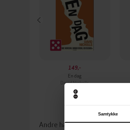
149,-
En dag
David Nicholls
EBOK
Samtykke
Andre har også kjøpt