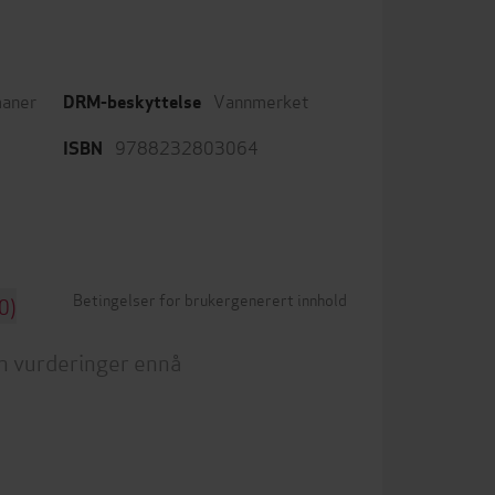
aner
Vannmerket
DRM-beskyttelse
9788232803064
ISBN
Betingelser for brukergenerert innhold
0)
n vurderinger ennå