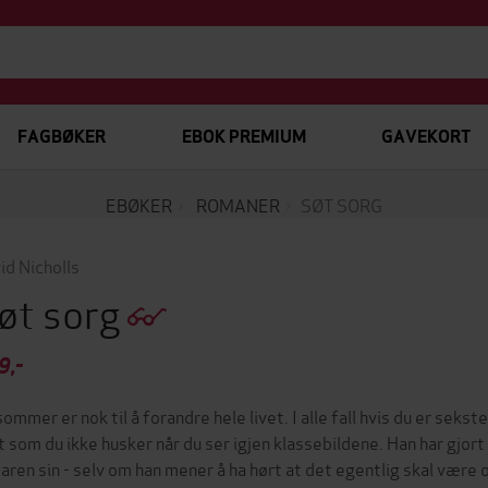
FAGBØKER
EBOK PREMIUM
GAVEKORT
EBØKER
ROMANER
SØT SORG
id Nicholls
øt sorg
9,-
sommer er nok til å forandre hele livet. I alle fall hvis du er seks
t som du ikke husker når du ser igjen klassebildene. Han har gjo
faren sin - selv om han mener å ha hørt at det egentlig skal vær