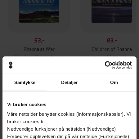
53,-
83,-
Rhanna at War
Children of Rhanna
Christine Marion Fraser
Christine Marion Fraser
EBOK
EBOK
Samtykke
Detaljer
Om
Andre har også kjøpt
Vi bruker cookies
Premium
Premium
Våre nettsider benytter cookies (informasjonskapsler). Vi
Vinner av Rivertonprisen
Første gang på tilbud
bruker cookies til:
Nødvendige funksjoner på nettsiden (Nødvendige)
Forbedrer opplevelsen din på vår nettside (Funksjonelle)