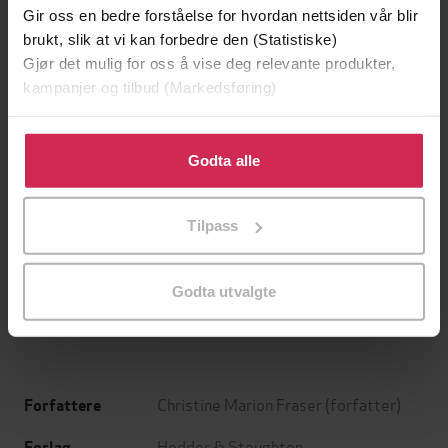
Gir oss en bedre forståelse for hvordan nettsiden vår blir
brukt, slik at vi kan forbedre den (Statistiske)
Gjør det mulig for oss å vise deg relevante produkter,
kampanjer og tilbud (Markedsføring)
Klikk på «Godta alle» for å gi oss ditt samtykke til å
bruke cookies for alle disse formålene. Du kan også
Godta alle
tilpasse ditt samtykke til spesifikke formål ved å klikke
på «Tilpass». Du kan når som helst trekke tilbake eller
199,-
349,-
Tilpass
endre ditt samtykke.
Minnesota
Utskudd
Jo Nesbø
Jørn Lier Horst
Godta utvalgte
EBOK
EBOK
Christine Marion Fraser
(forfatter)
Forfattere
Hodder & Stoughton
Forlag