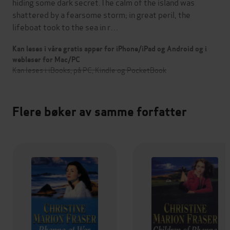
hiding some dark secret.The calm of the island was
shattered by a fearsome storm; in great peril, the
lifeboat took to the sea in r…
Kan leses i våre gratis apper for iPhone/iPad og Android og i
webleser for Mac/PC
Kan leses i iBooks, på PC, Kindle og PocketBook
Flere bøker av samme forfatter