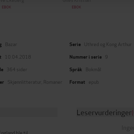
EBOK
EBOK
Bazar
Uthred og Kong Arthur
g
Serie
10.04.2018
9
t
Nummer i serie
364
sider
Bokmål
de
Språk
Skjønnlitteratur
,
Romaner
epub
er
Format
Leservurderinger
(
Inge
ngland ble til.