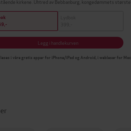
stående kirkene. Uhtred av Bebbanburg, kongedømmets største 
Lydbok
bok
399,-
9,-
Legg i handlekurven
leses i våre gratis apper for iPhone/iPad og Android, i webleser for Ma
ter