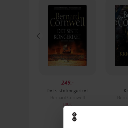
249,-
Det siste kongeriket
Kr
Bernard Cornwell
Berna
EBOK