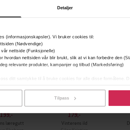
Detaljer
es (informasjonskapsler). Vi bruker cookies til:
ttsiden (Nødvendige)
 vår nettside (Funksjonelle)
r hvordan nettsiden vår blir brukt, slik at vi kan forbedre den (St
 deg relevante produkter, kampanjer og tilbud (Markedsføring)
 oss ditt samtykke til å bruke cookies for alle disse formålene. D
l ved å klikke på «Tilpass». Du kan når som helst trekke tilbake
Tilpass
199,-
179,-
ns læregutt
Vinterens ild
D
Ove Ekeberg
Giles Kristian