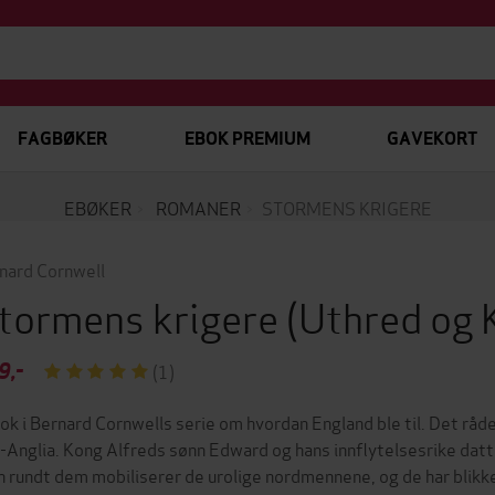
FAGBØKER
EBOK PREMIUM
GAVEKORT
EBØKER
ROMANER
STORMENS KRIGERE
nard Cornwell
tormens krigere
(Uthred og 
9,-
(1)
bok i Bernard Cornwells serie om hvordan England ble til. Det rå
-Anglia. Kong Alfreds sønn Edward og hans innflytelsesrike dat
 rundt dem mobiliserer de urolige nordmennene, og de har blikk