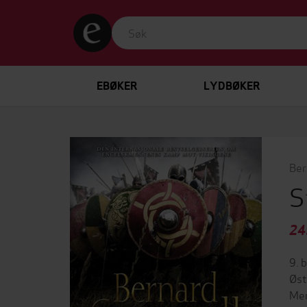
EBØKER
LYDBØKER
Ber
S
24
9. 
Øst
Men