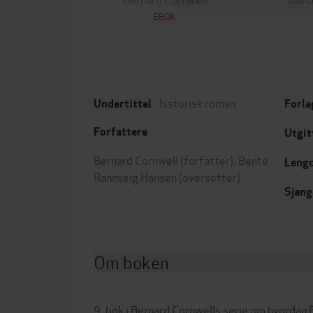
EBOK
historisk roman
Undertittel
Forla
Forfattere
Utgit
Bernard Cornwell
(forfatter),
Bente
Leng
Rannveig Hansen
(oversetter)
Sjang
Om boken
9. bok i Bernard Cornwells serie om hvordan E