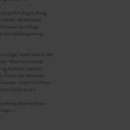
ia og Øst-Anglia. Kong
e datter, Æthelflaed,
liserer de urolige
e rike landskapene og
 kriger, kontrollerer det
ter. Men flere samler
og lojalitet, mellom
e, finnes det ikke noen
anskje i stand til å finne
hans «finest hour».
ående karakteristikker,
 skapt.»