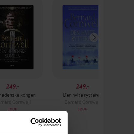
249,-
249,-
hedenske kongen
Den hvite rytteren
rnard Cornwell
Bernard Cornwell
EBOK
EBOK