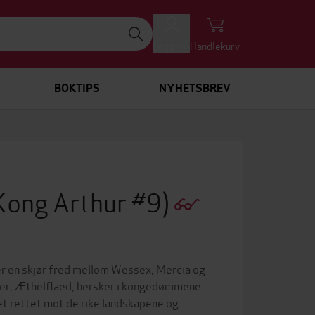
Logg inn
Handlekurv
BOKTIPS
NYHETSBREV
Kong Arthur #9)
der en skjør fred mellom Wessex, Mercia og
ter, Æthelflaed, hersker i kongedømmene.
et rettet mot de rike landskapene og