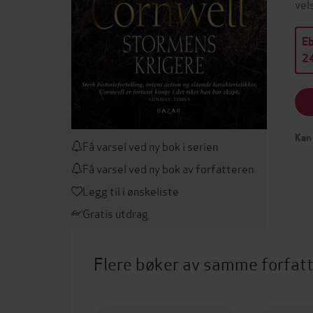
vel
E
24
Kan 
Få varsel ved ny bok i serien
Få varsel ved ny bok av forfatteren
Legg til i ønskeliste
Gratis utdrag
Flere bøker av samme forfat