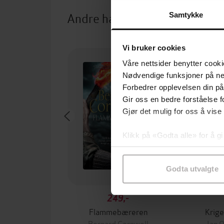
Andre har også kjøpt
Samtykke
Vi bruker cookies
Våre nettsider benytter cooki
Nødvendige funksjoner på ne
Forbedrer opplevelsen din på
Gir oss en bedre forståelse fo
Gjør det mulig for oss å vise
Klikk på «Godta alle» for å gi
samtykke til spesifikke formå
Godta utvalgte
249,-
Flammebæreren
Krige
Bernard Cornwell
Jan 