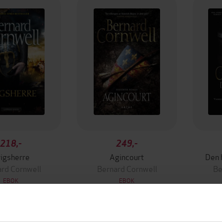
218,-
249,-
igsherre
Agincourt
Den 
rd Cornwell
Bernard Cornwell
Be
EBOK
EBOK