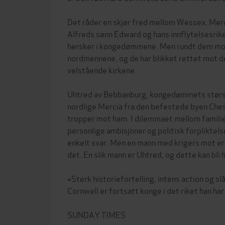
Det råder en skjør fred mellom Wessex, Merc
Alfreds sønn Edward og hans innflytelsesrik
hersker i kongedømmene. Men rundt dem mobi
nordmennene, og de har blikket rettet mot d
velstående kirkene.
Uhtred av Bebbanburg, kongedømmets største
nordlige Mercia fra den befestede byen Ches
tropper mot ham. I dilemmaet mellom familie 
personlige ambisjoner og politisk forpliktels
enkelt svar. Men en mann med krigers mot er k
det. En slik mann er Uhtred, og dette kan bli 
«Sterk historiefortelling, intens action og sl
Cornwell er fortsatt konge i det riket han har
SUNDAY TIMES