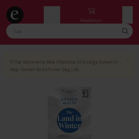
Logg inn
Handlekurv
Meny
Lu
×
Vi har dessverre ikke tillatelse til å selge boken til
deg i landet du befinner deg i nå.