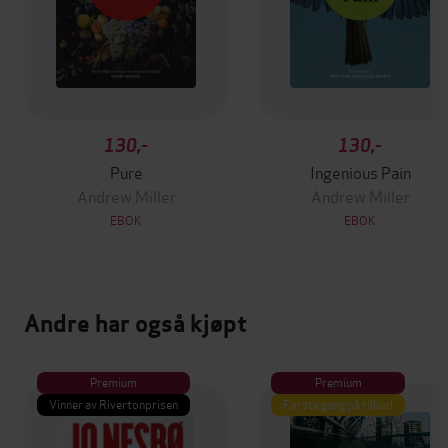
130,-
130,-
Pure
Ingenious Pain
Andrew Miller
Andrew Miller
EBOK
EBOK
Andre har også kjøpt
Premium
Premium
Vinner av Rivertonprisen
Første gang på tilbud