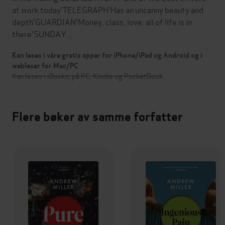
at work today'TELEGRAPH'Has an uncanny beauty and
depth'GUARDIAN'Money, class, love: all of life is in
there'SUNDAY …
Kan leses i våre gratis apper for iPhone/iPad og Android og i
webleser for Mac/PC
Kan leses i iBooks, på PC, Kindle og PocketBook
Flere bøker av samme forfatter