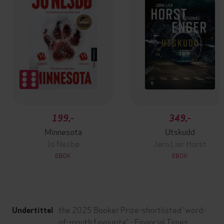
199,-
349,-
Minnesota
Utskudd
Jo Nesbø
Jørn Lier Horst
EBOK
EBOK
the 2025 Booker Prize-shortlisted 'word-
Undertittel
of-mouth favourite' - Financial Times