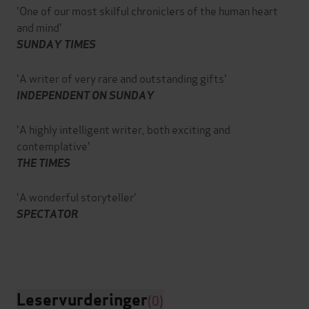
'One of our most skilful chroniclers of the human heart
and mind'
SUNDAY TIMES
'A writer of very rare and outstanding gifts'
INDEPENDENT ON SUNDAY
'A highly intelligent writer, both exciting and
contemplative'
THE TIMES
'A wonderful storyteller'
SPECTATOR
Leservurderinger
(0)