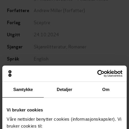
Andrew Miller
(forfatter)
Forfattere
Sceptre
Forlag
24.10.2024
Utgitt
Skjønnlitteratur
,
Romaner
Sjanger
English
Språk
epub
Format
LCP
DRM-
Samtykke
Detaljer
Om
beskyttelse
9781529354317
ISBN
Vi bruker cookies
Våre nettsider benytter cookies (informasjonskapsler). Vi
Om boken
bruker cookies til: