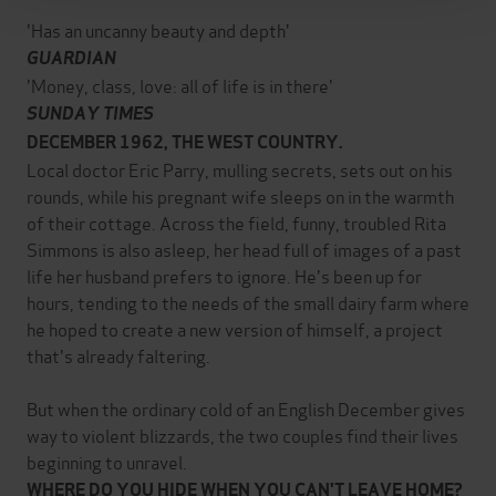
'Has an uncanny beauty and depth'
GUARDIAN
'Money, class, love: all of life is in there'
SUNDAY TIMES
DECEMBER 1962, THE WEST COUNTRY.
Local doctor Eric Parry, mulling secrets, sets out on his
rounds, while his pregnant wife sleeps on in the warmth
of their cottage. Across the field, funny, troubled Rita
Simmons is also asleep, her head full of images of a past
life her husband prefers to ignore. He's been up for
hours, tending to the needs of the small dairy farm where
he hoped to create a new version of himself, a project
that's already faltering.
But when the ordinary cold of an English December gives
way to violent blizzards, the two couples find their lives
beginning to unravel.
WHERE DO YOU HIDE WHEN YOU CAN'T LEAVE HOME?