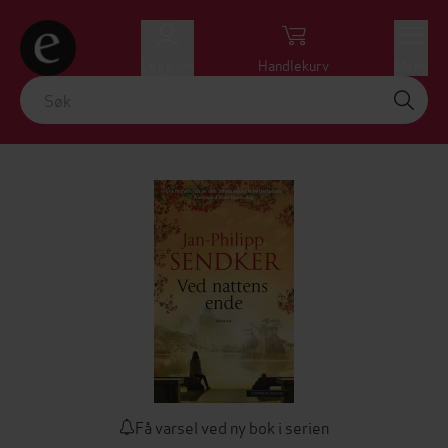
Logg inn
Handlekurv
Meny
Få varsel ved ny bok i serien