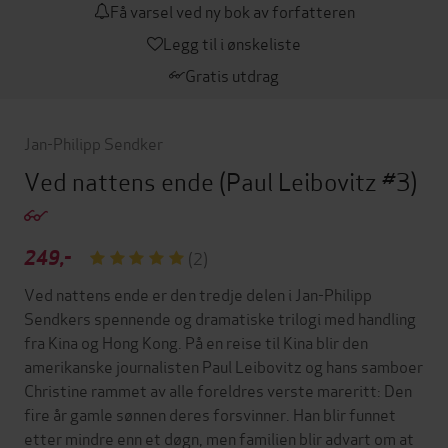
Få varsel ved ny bok av forfatteren
Legg til i ønskeliste
Gratis utdrag
Jan-Philipp Sendker
Ved nattens ende
(Paul Leibovitz #3)
249,-
(2)
Ved nattens ende er den tredje delen i Jan-Philipp
Sendkers spennende og dramatiske trilogi med handling
fra Kina og Hong Kong. På en reise til Kina blir den
amerikanske journalisten Paul Leibovitz og hans samboer
Christine rammet av alle foreldres verste mareritt: Den
fire år gamle sønnen deres forsvinner. Han blir funnet
etter mindre enn et døgn, men familien blir advart om at