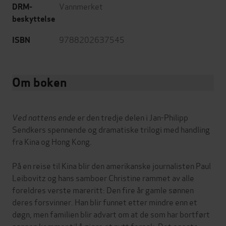
Vannmerket
DRM-
beskyttelse
9788202637545
ISBN
Om boken
Ved nattens ende
er den tredje delen i Jan-Philipp
Sendkers spennende og dramatiske trilogi med handling
fra Kina og Hong Kong.
På en reise til Kina blir den amerikanske journalisten Paul
Leibovitz og hans samboer Christine rammet av alle
foreldres verste mareritt: Den fire år gamle sønnen
deres forsvinner. Han blir funnet etter mindre enn et
døgn, men familien blir advart om at de som har bortført
sønnen kommer til å gjøre et nytt forsøk. Det eneste