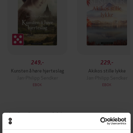
249,-
229,-
Kunsten å høre hjerteslag
Akikos stille lykke
Jan-Philipp Sendker
Jan-Philipp Sendker
EBOK
EBOK
Andre har også kjøpt
Premium
Premium