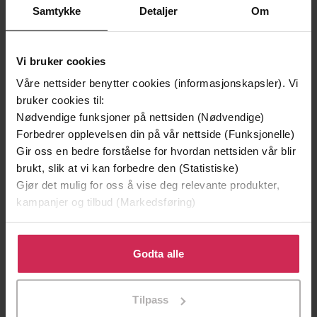
Samtykke
Detaljer
Om
Vinner av Rivertonprisen
Første gang på tilbud
Vi bruker cookies
Våre nettsider benytter cookies (informasjonskapsler). Vi
bruker cookies til:
Nødvendige funksjoner på nettsiden (Nødvendige)
Forbedrer opplevelsen din på vår nettside (Funksjonelle)
Gir oss en bedre forståelse for hvordan nettsiden vår blir
brukt, slik at vi kan forbedre den (Statistiske)
Gjør det mulig for oss å vise deg relevante produkter,
kampanjer og tilbud (Markedsføring)
199,-
349,-
Minnesota
Utskudd
Klikk på «Godta alle» for å gi oss ditt samtykke til å
Jo Nesbø
Jørn Lier Horst
bruke cookies for alle disse formålene. Du kan også
Godta alle
EBOK
EBOK
tilpasse ditt samtykke til spesifikke formål ved å klikke
på «Tilpass». Du kan når som helst trekke tilbake eller
Tilpass
endre ditt samtykke.