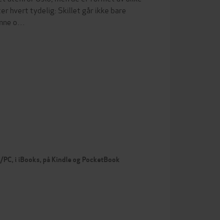
ter hvert tydelig: Skillet går ikke bare
inne o…
c/PC, i iBooks, på Kindle og PocketBook