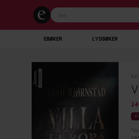
EBØKER
LYDBØKER
Ket
V
14
P
"Vi
189