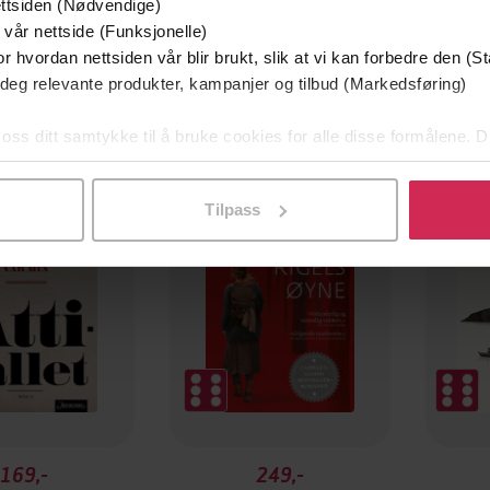
ttsiden (Nødvendige)
 vår nettside (Funksjonelle)
r hvordan nettsiden vår blir brukt, slik at vi kan forbedre den (St
 deg relevante produkter, kampanjer og tilbud (Markedsføring)
 oss ditt samtykke til å bruke cookies for alle disse formålene. D
l ved å klikke på «Tilpass». Du kan når som helst trekke tilbake
Tilpass
169,-
249,-