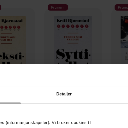
Premium
Premi
169,-
169,-
Detaljer
 som var min
Verden som var min
l Bjørnstad
Ketil Bjørnstad
K
EBOK
EBOK
es (informasjonskapsler). Vi bruker cookies til: