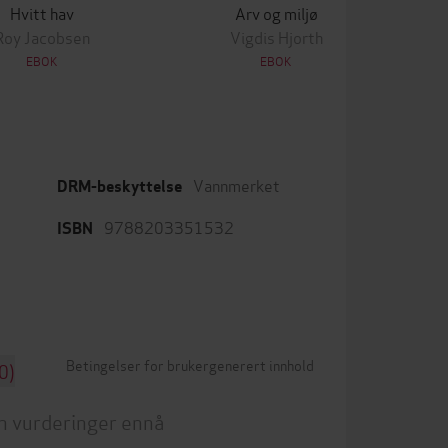
Hvitt hav
Arv og miljø
Roy Jacobsen
Vigdis Hjorth
Lar
EBOK
EBOK
Vannmerket
DRM-beskyttelse
9788203351532
ISBN
Betingelser for brukergenerert innhold
0)
n vurderinger ennå