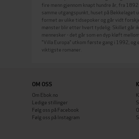
fire menn gjennom knapt hundre år, fra 1892 t
samme utgangspunkt, huset på Bekkelaget ut
formet av ulike tidsepoker og går vidt forskjell
mønster blir etter hvert tydelig: Skillet går
mennesker - det går som en dyp kløft mellom
"Villa Europa" utkom første gang i 1992, og e
OM OSS
Om Ebok.no
K
Ledige stillinger
S
Følg oss på Facebook
O
Følg oss på Instagram
S