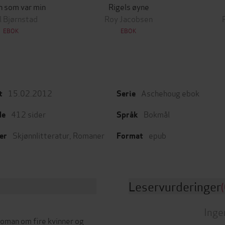
 som var min
Rigels øyne
l Bjørnstad
Roy Jacobsen
EBOK
EBOK
15.02.2012
Aschehoug ebok
t
Serie
412
sider
Bokmål
de
Språk
Skjønnlitteratur
,
Romaner
epub
er
Format
Leservurderinger
(
Inge
roman om fire kvinner og