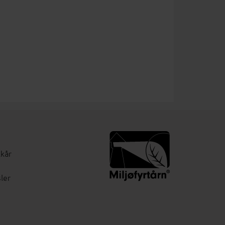
lkår
ler