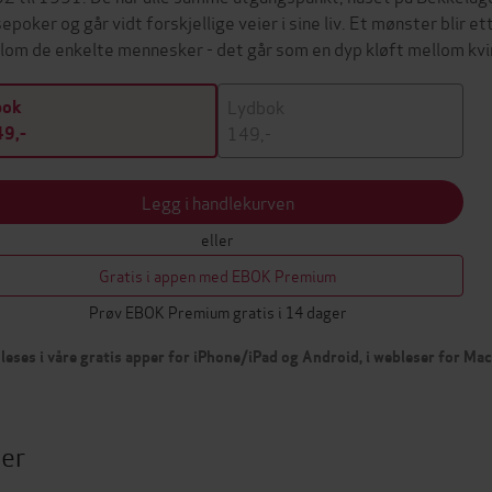
sepoker og går vidt forskjellige veier i sine liv. Et mønster blir et
lom de enkelte mennesker - det går som en dyp kløft mellom kv
Lydbok
bok
149,-
9,-
Legg i handlekurven
eller
Gratis i appen med EBOK Premium
Prøv EBOK Premium gratis i 14 dager
leses i våre gratis apper for iPhone/iPad og Android, i webleser for Ma
ter