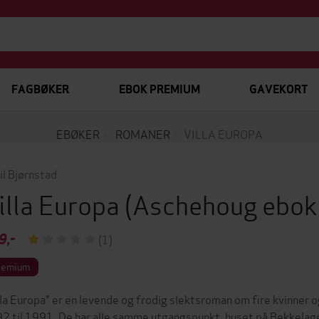
FAGBØKER
EBOK PREMIUM
GAVEKORT
EBØKER
ROMANER
VILLA EUROPA
il Bjørnstad
illa Europa
(Aschehoug ebok
9,-
(1)
remium
lla Europa" er en levende og frodig slektsroman om fire kvinner 
2 til 1991. De har alle samme utgangspunkt, huset på Bekkelage