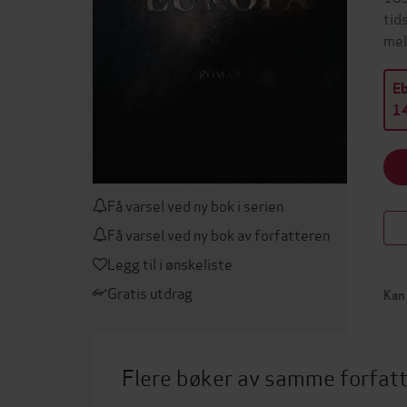
tid
mel
E
14
Få varsel ved ny bok i serien
Få varsel ved ny bok av forfatteren
Legg til i ønskeliste
Gratis utdrag
Kan 
Flere bøker av samme forfat