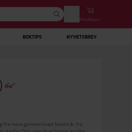
Logg inn
Handlekurv
BOKTIPS
NYHETSBREV
)
og fire menn gjennom knapt hundre år, fra
t utenfor Oslo, men de er formet av ulike