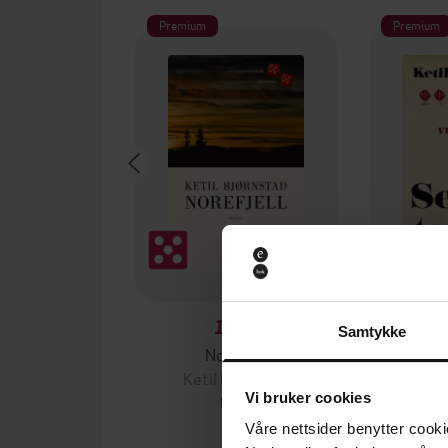
Premium
Premium
199,-
Samtykke
Norefjell
Verden
Ketil Bjørnstad
Keti
Vi bruker cookies
EBOK
Våre nettsider benytter cooki