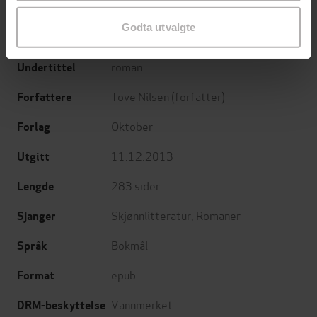
Godta utvalgte
roman
Undertittel
Tove Nilsen
(forfatter)
Forfattere
Oktober
Forlag
11.12.2013
Utgitt
283
sider
Lengde
Skjønnlitteratur
,
Romaner
Sjanger
Bokmål
Språk
epub
Format
Vannmerket
DRM-beskyttelse