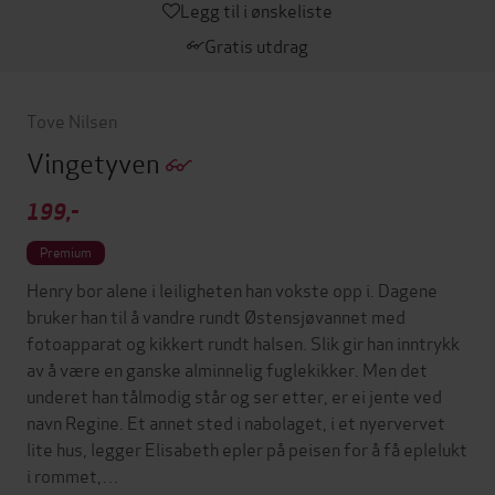
Legg til i ønskeliste
Gratis utdrag
Tove Nilsen
Vingetyven
199,-
Premium
Henry bor alene i leiligheten han vokste opp i. Dagene
bruker han til å vandre rundt Østensjøvannet med
fotoapparat og kikkert rundt halsen. Slik gir han inntrykk
av å være en ganske alminnelig fuglekikker. Men det
underet han tålmodig står og ser etter, er ei jente ved
navn Regine. Et annet sted i nabolaget, i et nyervervet
lite hus, legger Elisabeth epler på peisen for å få eplelukt
i rommet,…