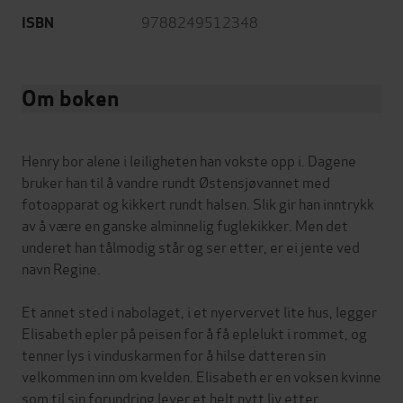
9788249512348
ISBN
Om boken
Henry bor alene i leiligheten han vokste opp i. Dagene
bruker han til å vandre rundt Østensjøvannet med
fotoapparat og kikkert rundt halsen. Slik gir han inntrykk
av å være en ganske alminnelig fuglekikker. Men det
underet han tålmodig står og ser etter, er ei jente ved
navn Regine.
Et annet sted i nabolaget, i et nyervervet lite hus, legger
Elisabeth epler på peisen for å få eplelukt i rommet, og
tenner lys i vinduskarmen for å hilse datteren sin
velkommen inn om kvelden. Elisabeth er en voksen kvinne
som til sin forundring lever et helt nytt liv etter