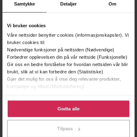
Samtykke
Detaljer
Om
Premium
Premium
Vi anbefaler
Vi bruker cookies
Våre nettsider benytter cookies (informasjonskapsler). Vi
bruker cookies til:
Nødvendige funksjoner på nettsiden (Nødvendige)
Forbedrer opplevelsen din på vår nettside (Funksjonelle)
Gir oss en bedre forståelse for hvordan nettsiden vår blir
brukt, slik at vi kan forbedre den (Statistiske)
Gjør det mulig for oss å vise deg relevante produkter,
kampanjer og tilbud (Markedsføring)
Klikk på «Godta alle» for å gi oss ditt samtykke til å
bruke cookies for alle disse formålene. Du kan også
Godta alle
149,-
329,-
tilpasse ditt samtykke til spesifikke formål ved å klikke
En lykkelig familie
Gater jeg har levd
på «Tilpass». Du kan når som helst trekke tilbake eller
Stian Hjelvin Andersen
Nikolai Torgersen
Tilpass
endre ditt samtykke.
EBOK
EBOK