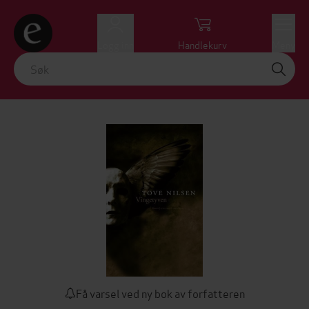
Logg inn
Handlekurv
Meny
Få varsel ved ny bok av forfatteren