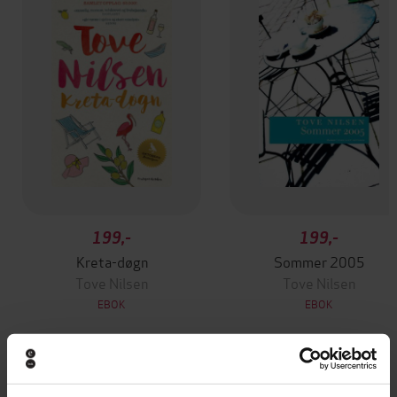
199,-
199,-
Kreta-døgn
Sommer 2005
Tove Nilsen
Tove Nilsen
EBOK
EBOK
Andre har også kjøpt