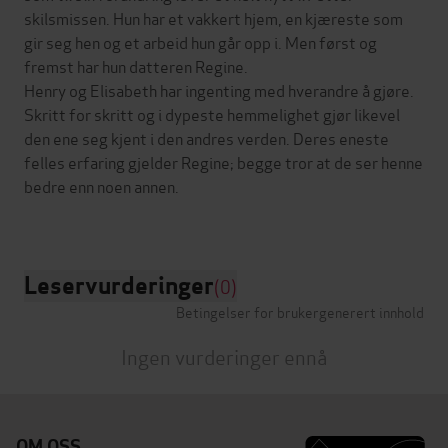
skilsmissen. Hun har et vakkert hjem, en kjæreste som
gir seg hen og et arbeid hun går opp i. Men først og
fremst har hun datteren Regine.
Henry og Elisabeth har ingenting med hverandre å gjøre.
Skritt for skritt og i dypeste hemmelighet gjør likevel
den ene seg kjent i den andres verden. Deres eneste
felles erfaring gjelder Regine; begge tror at de ser henne
bedre enn noen annen.
Leservurderinger
(0)
Betingelser for brukergenerert innhold
Ingen vurderinger ennå
OM OSS