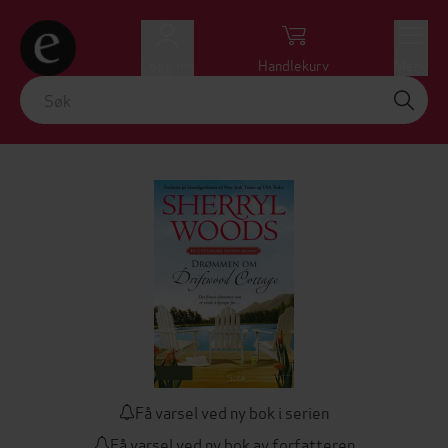
Logg inn
Handlekurv
Meny
Få varsel ved ny bok i serien
Få varsel ved ny bok av forfatteren