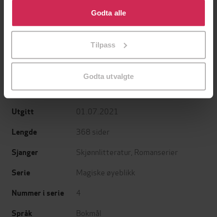
Klikk på «Godta alle» for å gi oss ditt samtykke til å
Jørn Lier Horst
Patricia Wilson
bruke cookies for alle disse formålene. Du kan også
Godta alle
EBOK
EBOK
tilpasse ditt samtykke til spesifikke formål ved å klikke
på «Tilpass». Du kan når som helst trekke tilbake eller
Tilpass
endre ditt samtykke.
Sherryl Woods
(forfatter)
Forfattere
Godta utvalgte
HarperCollins Nordic
Forlag
01.07.2021
Utgitt
368
sider
Lengde
Skjønnlitteratur
,
Romanserier
Sjanger
Magiske øyeblikk
Serie
4
Nummer i serie
Bokmål
Språk