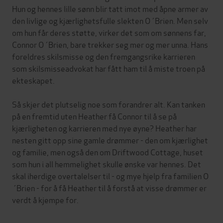
Hun og hennes lille sønn blir tatt imot med åpne armer av
den livlige og kjærlighetsfulle slekten O´Brien. Men selv
om hun får deres støtte, virker det som om sønnens far,
Connor O´Brien, bare trekker seg mer og mer unna. Hans
foreldres skilsmisse og den fremgangsrike karrieren
som skilsmisseadvokat har fått ham til å miste troen på
ekteskapet.
Så skjer det plutselig noe som forandrer alt. Kan tanken
på en fremtid uten Heather få Connor til å se på
kjærligheten og karrieren med nye øyne? Heather har
nesten gitt opp sine gamle drømmer - den om kjærlighet
og familie, men også den om Driftwood Cottage, huset
som hun i all hemmelighet skulle ønske var hennes. Det
skal iherdige overtalelser til - og mye hjelp fra familien O
´Brien - for å få Heather til å forstå at visse drømmer er
verdt å kjempe for.