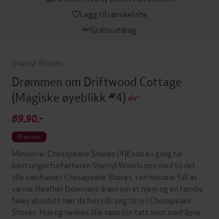
Legg til i ønskeliste
Gratis utdrag
Sherryl Woods
Drømmen om Driftwood Cottage
(Magiske øyeblikk #4)
89,90,-
Premium
Miniserie: Chesapeake Shores (4)Enda en gang tar
bestselgerforfatteren Sherryl Woods oss med til det
lille samfunnet Chesapeake Shores, i en historie full av
varme.Heather Donovans drøm om et hjem og en familie
føles absolutt nær da hun slår seg til ro i Chesapeake
Shores. Hun og hennes lille sønn blir tatt imot med åpne