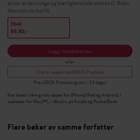
armer av den livlige og kjærlighetsfulle slekten O´Brien.
Men selv om hun få…
Ebok
89,90,-
Legg i handlekurven
eller
Gratis i appen med EBOK Premium
Prøv EBOK Premium gratis i 14 dager
Kan leses i våre gratis apper for iPhone/iPad og Android, i
webleser for Mac/PC, i iBooks, på Kindle og PocketBook
Flere bøker av samme forfatter