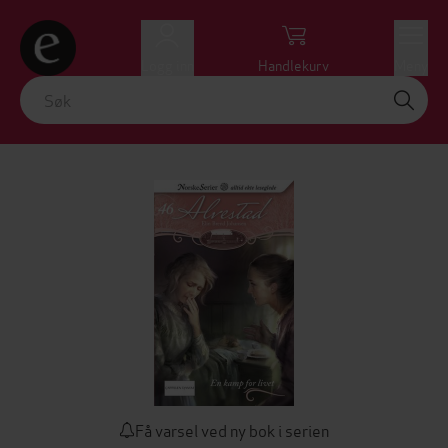
Logg inn
Handlekurv
Meny
Få varsel ved ny bok i serien