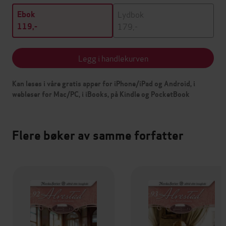
Lydbok
Ebok
179,-
119,-
Legg i handlekurven
Kan leses i våre gratis apper for iPhone/iPad og Android, i
webleser for Mac/PC, i iBooks, på Kindle og PocketBook
Flere bøker av samme forfatter