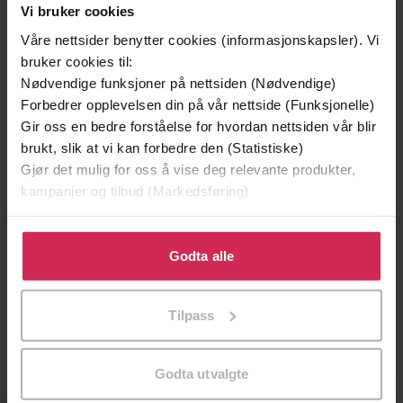
Vi bruker cookies
Våre nettsider benytter cookies (informasjonskapsler). Vi
bruker cookies til:
Nødvendige funksjoner på nettsiden (Nødvendige)
Forbedrer opplevelsen din på vår nettside (Funksjonelle)
Gir oss en bedre forståelse for hvordan nettsiden vår blir
brukt, slik at vi kan forbedre den (Statistiske)
Gjør det mulig for oss å vise deg relevante produkter,
kampanjer og tilbud (Markedsføring)
Klikk på «Godta alle» for å gi oss ditt samtykke til å
119,-
119,-
bruke cookies for alle disse formålene. Du kan også
Godta alle
Forsvinningen
Fallitt
tilpasse ditt samtykke til spesifikke formål ved å klikke
Elin Brend Johansen
Elin Brend Johansen
på «Tilpass». Du kan når som helst trekke tilbake eller
EBOK
EBOK
Tilpass
endre ditt samtykke.
Godta utvalgte