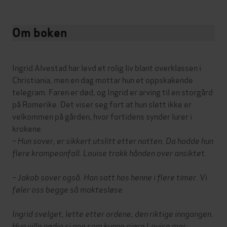
Om boken
Ingrid Alvestad har levd et rolig liv blant overklassen i
Christiania, men en dag mottar hun et oppskakende
telegram. Faren er død, og Ingrid er arving til en storgård
på Romerike. Det viser seg fort at hun slett ikke er
velkommen på gården, hvor fortidens synder lurer i
– Hun sover, er sikkert utslitt etter natten. Da hadde hun
flere krampeanfall. Louise trakk hånden over ansiktet.
– Jakob sover også. Han satt hos henne i flere timer. Vi
føler oss begge så maktesløse.
Ingrid svelget, lette etter ordene, den riktige inngangen.
Hun ville nødig si noe som kunne gjøre Louise mer