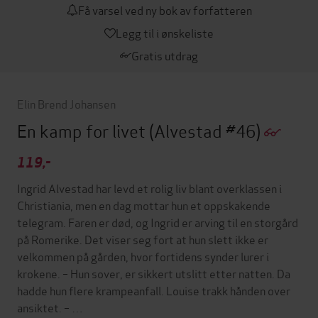
Få varsel ved ny bok av forfatteren
Legg til i ønskeliste
Gratis utdrag
Elin Brend Johansen
En kamp for livet
(Alvestad #46)
119,-
Ingrid Alvestad har levd et rolig liv blant overklassen i
Christiania, men en dag mottar hun et oppskakende
telegram. Faren er død, og Ingrid er arving til en storgård
på Romerike. Det viser seg fort at hun slett ikke er
velkommen på gården, hvor fortidens synder lurer i
krokene. – Hun sover, er sikkert utslitt etter natten. Da
hadde hun flere krampeanfall. Louise trakk hånden over
ansiktet. – …