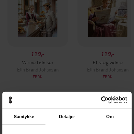
119,-
119,-
Varme følelser
Et steg videre
Elin Brend Johansen
Elin Brend Johansen
EBOK
EBOK
Andre har også kjøpt
Samtykke
Detaljer
Om