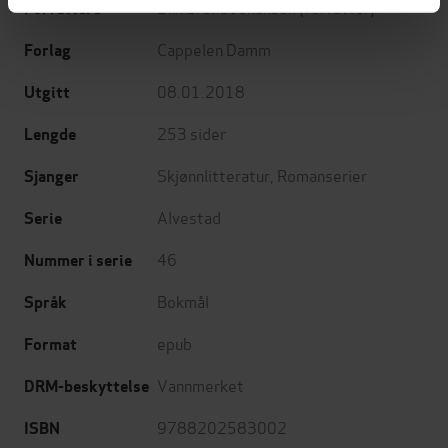
Elin Brend Johansen
(forfatter)
Forfattere
Cappelen Damm
Forlag
08.01.2018
Utgitt
253
sider
Lengde
Skjønnlitteratur
,
Romanserier
Sjanger
Alvestad
Serie
46
Nummer i serie
Bokmål
Språk
epub
Format
Vannmerket
DRM-beskyttelse
9788202583002
ISBN