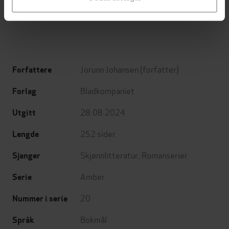
Stian Hjelvin Andersen
Valérie Perrin
EBOK
EBOK
Jorunn Johansen
(forfatter)
Forfattere
Bladkompaniet
Forlag
28.08.2024
Utgitt
252
sider
Lengde
Skjønnlitteratur
,
Romanserier
Sjanger
Amber
Serie
20
Nummer i serie
Bokmål
Språk