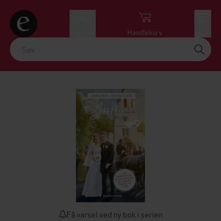
Logg inn
Handlekurv
Meny
Få varsel ved ny bok i serien