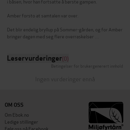
i båsen, hvor han fortsatte å børste gampen.
Amber forsto at samtalen var over.
Det blir endelig bryllup på Sommer-gården, og for Amber
Leservurderinger
(0)
Betingelser for brukergenerert innhold
Ingen vurderinger ennå
OM OSS
Om Ebok.no
Ledige stillinger
Følg oss på Facebook