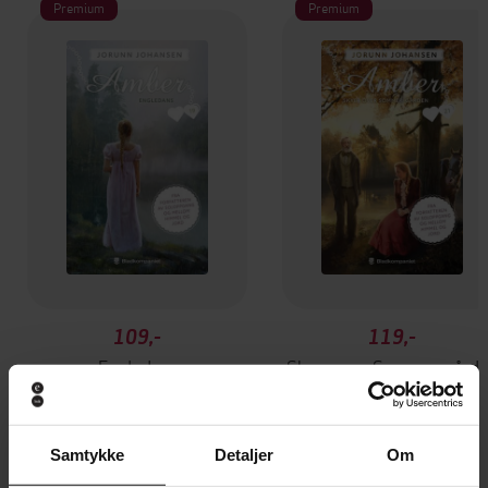
Premium
Premium
109,-
119,-
Engledans
Skyer over Sommer-gård
Jorunn Johansen
Jorunn Johansen
EBOK
EBOK
Samtykke
Detaljer
Om