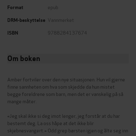
epub
Format
Vannmerket
DRM-beskyttelse
9788284137674
ISBN
Om boken
Amber fortviler over den nye situasjonen. Hun vil gjerne
finne sannheten om hva som skjedde da hun mistet
begge foreldrene som barn, men det er vanskelig på så
mange måter.
«Jeg skal ikke si deg imot lenger, jeg forstår at du har
bestemt deg. La oss håpe at det ikke blir
skjebnesvangert.» Odd grep børsten igjen og ålte seg inn