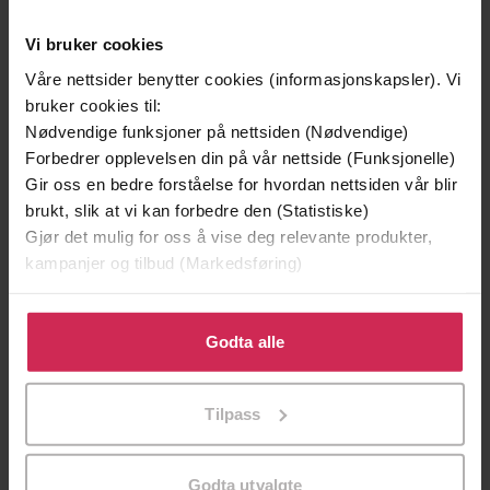
Andre har også kjøpt
Vi bruker cookies
Våre nettsider benytter cookies (informasjonskapsler). Vi
bruker cookies til:
Premium
Nødvendige funksjoner på nettsiden (Nødvendige)
Forbedrer opplevelsen din på vår nettside (Funksjonelle)
Gir oss en bedre forståelse for hvordan nettsiden vår blir
brukt, slik at vi kan forbedre den (Statistiske)
Gjør det mulig for oss å vise deg relevante produkter,
kampanjer og tilbud (Markedsføring)
Klikk på «Godta alle» for å gi oss ditt samtykke til å
bruke cookies for alle disse formålene. Du kan også
Godta alle
tilpasse ditt samtykke til spesifikke formål ved å klikke
på «Tilpass». Du kan når som helst trekke tilbake eller
Tilpass
endre ditt samtykke.
149,-
249,-
En lykkelig familie
Tata
Godta utvalgte