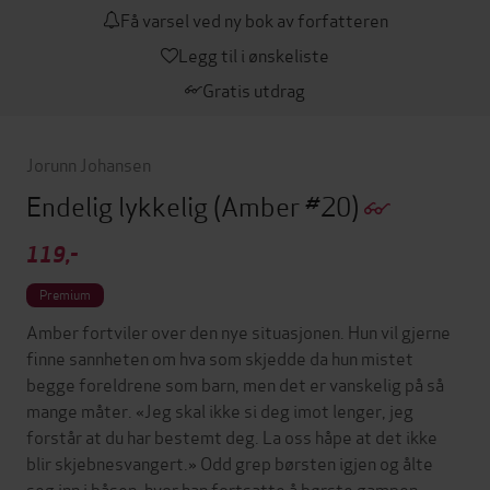
Få varsel ved ny bok av forfatteren
Legg til i ønskeliste
Gratis utdrag
Jorunn Johansen
Endelig lykkelig
(Amber #20)
119,-
Premium
Amber fortviler over den nye situasjonen. Hun vil gjerne
finne sannheten om hva som skjedde da hun mistet
begge foreldrene som barn, men det er vanskelig på så
mange måter. «Jeg skal ikke si deg imot lenger, jeg
forstår at du har bestemt deg. La oss håpe at det ikke
blir skjebnesvangert.» Odd grep børsten igjen og ålte
seg inn i båsen, hvor han fortsatte å børste gampen.