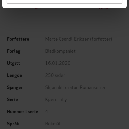
Jo Nesbø
Jørn Lier Horst
EBOK
EBOK
Marte Csandl-Eriksen
(forfatter)
Forfattere
Bladkompaniet
Forlag
16.01.2020
Utgitt
250
sider
Lengde
Skjønnlitteratur
,
Romanserier
Sjanger
Kjære Lilly
Serie
4
Nummer i serie
Bokmål
Språk