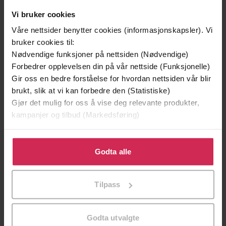
Vi bruker cookies
Andre har også kjøpt
Våre nettsider benytter cookies (informasjonskapsler). Vi
bruker cookies til:
Premium
Premium
Nødvendige funksjoner på nettsiden (Nødvendige)
Vinner av Rivertonprisen
Første gang på tilbud
Forbedrer opplevelsen din på vår nettside (Funksjonelle)
Gir oss en bedre forståelse for hvordan nettsiden vår blir
brukt, slik at vi kan forbedre den (Statistiske)
Gjør det mulig for oss å vise deg relevante produkter,
kampanjer og tilbud (Markedsføring)
Klikk på «Godta alle» for å gi oss ditt samtykke til å
bruke cookies for alle disse formålene. Du kan også
Godta alle
tilpasse ditt samtykke til spesifikke formål ved å klikke
på «Tilpass». Du kan når som helst trekke tilbake eller
Tilpass
endre ditt samtykke.
129,-
129,-
Minnesota
Utskudd
Godta utvalgte