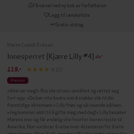
Få varsel ved ny bok av forfatteren
Legg til i ønskeliste
Gratis utdrag
Marte Csandl-Eriksen
Innesperret
(Kjære Lilly #4)
119,-
(1)
Premium
«Ikke rør meg!» Riis ble stram i ansiktet og rettet seg
fort opp. «Du bør vite bedre enn å snakke slik til din
fremtidige ektemann.» Lilly fnøs og så rasende på ham.
«Jeg kommer aldri til å gifte meg med deg!» Lilly besøker
Marens mor og får endelig vite hvorfor moren reiste til
Amerika. Hun vurderer å reise over Atlanteren for å lete
etter henne i New York, men herr Riis har andre planer for