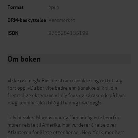
epub
Format
Vannmerket
DRM-beskyttelse
9788284135199
ISBN
Om boken
«Ikke rør meg!» Riis ble stram i ansiktet og rettet seg
fort opp. «Du bør vite bedre enn å snakke slik til din
fremtidige ektemann.» Lilly fnøs og så rasende på ham.
«Jeg kommer aldri til å gifte meg med deg!»
Lilly besøker Marens mor og får endelig vite hvorfor
moren reiste til Amerika. Hun vurderer å reise over
Atlanteren for å lete etter henne i New York, men herr