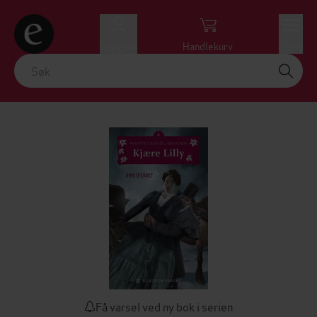
Logg inn
Handlekurv
Meny
Få varsel ved ny bok i serien