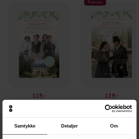
Premium
119,-
119,-
En ny dag gryr
Gjensynsglede
Marte Csandl-Eriksen
Marte Csandl-Eriksen
EBOK
EBOK
Samtykke
Detaljer
Om