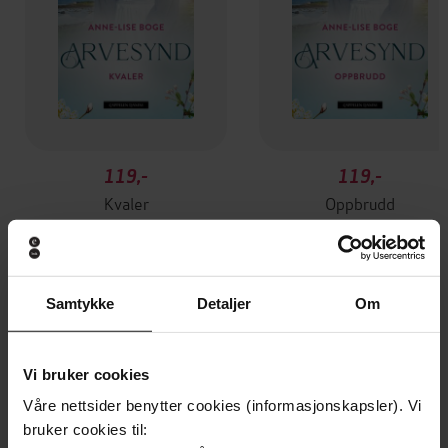
119,-
119,-
Kvaler
Oppbrudd
Anne-Lise Boge
Anne-Lise Boge
EBOK
EBOK
Samtykke
Detaljer
Om
Andre har også kjøpt
Vi bruker cookies
Våre nettsider benytter cookies (informasjonskapsler). Vi
bruker cookies til: