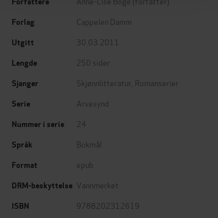
Anne-Lise Boge
(forfatter)
Forfattere
Cappelen Damm
Forlag
30.03.2011
Utgitt
250
sider
Lengde
Skjønnlitteratur
,
Romanserier
Sjanger
Arvesynd
Serie
24
Nummer i serie
Bokmål
Språk
epub
Format
Vannmerket
DRM-beskyttelse
9788202312619
ISBN