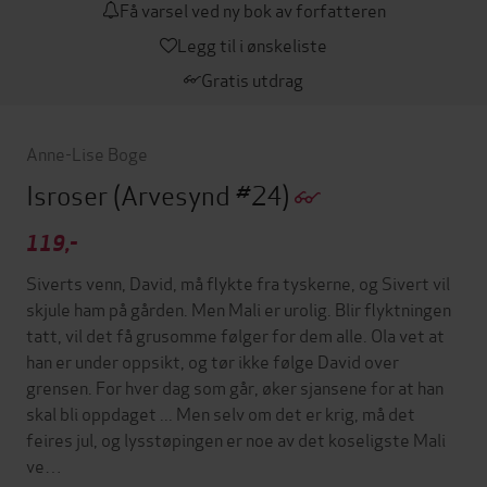
Få varsel ved ny bok av forfatteren
Legg til i ønskeliste
Gratis utdrag
Anne-Lise Boge
Isroser
(Arvesynd #24)
119,-
Siverts venn, David, må flykte fra tyskerne, og Sivert vil
skjule ham på gården. Men Mali er urolig. Blir flyktningen
tatt, vil det få grusomme følger for dem alle. Ola vet at
han er under oppsikt, og tør ikke følge David over
grensen. For hver dag som går, øker sjansene for at han
skal bli oppdaget ... Men selv om det er krig, må det
feires jul, og lysstøpingen er noe av det koseligste Mali
ve…