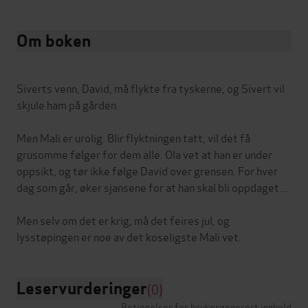
Om boken
Siverts venn, David, må flykte fra tyskerne, og Sivert vil
skjule ham på gården.
Men Mali er urolig. Blir flyktningen tatt, vil det få
grusomme følger for dem alle. Ola vet at han er under
oppsikt, og tør ikke følge David over grensen. For hver
dag som går, øker sjansene for at han skal bli oppdaget ...
Men selv om det er krig, må det feires jul, og
Leservurderinger
(0)
Betingelser for brukergenerert innhold