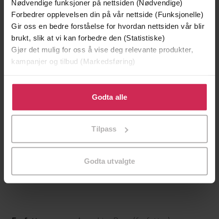
Nødvendige funksjoner på nettsiden (Nødvendige)
Forbedrer opplevelsen din på vår nettside (Funksjonelle)
Gir oss en bedre forståelse for hvordan nettsiden vår blir
brukt, slik at vi kan forbedre den (Statistiske)
Gjør det mulig for oss å vise deg relevante produkter,
kampanjer og tilbud (Markedsføring)
Klikk på «Godta alle» for å gi oss ditt samtykke til å
bruke cookies for alle disse formålene. Du kan også
Godta alle
tilpasse ditt samtykke til spesifikke formål ved å klikke
på «Tilpass». Du kan når som helst trekke tilbake eller
Tilpass
119,-
119,-
endre ditt samtykke.
Linedans
Svanesang
Anne-Lise Boge
Anne-Lise Boge
Godta utvalgte
EBOK
EBOK