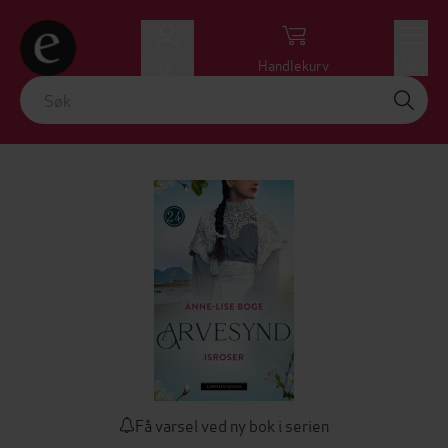
Logg inn
Handlekurv
Meny
Få varsel ved ny bok i serien