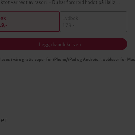
iktet var rødt av raseri. – Du har fordreid hodet på Hallg…
Lydbok
bok
179,-
9,-
Legg i handlekurven
leses i våre gratis apper for iPhone/iPad og Android, i webleser for Ma
ter