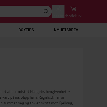
Logg inn
Handlekurv
BOKTIPS
NYHETSBREV
 det at hun mistet Hallgeirs hengivenhet. –
a vare på nå. Slipp ham, Ragnhild, han er
ld summet seg og tok et skritt mot Kjellaug,