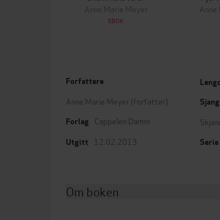
Anne Marie Meyer
Anne 
EBOK
Forfattere
Leng
Anne Marie Meyer
(forfatter)
Sjang
Cappelen Damm
Skjøn
Forlag
12.02.2013
Utgitt
Serie
Om boken