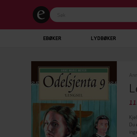
EBØKER
LYDBØKER
Ann
L
11
Kje
Du 
ing