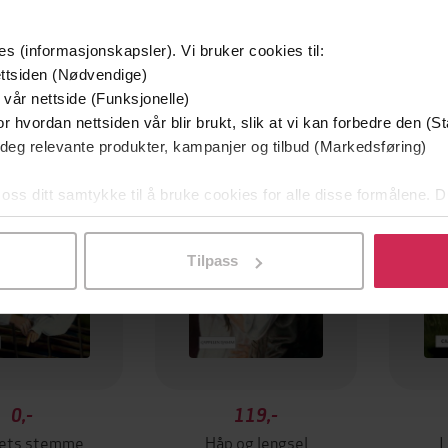
es (informasjonskapsler). Vi bruker cookies til:
ttsiden (Nødvendige)
 vår nettside (Funksjonelle)
r hvordan nettsiden vår blir brukt, slik at vi kan forbedre den (St
 deg relevante produkter, kampanjer og tilbud (Markedsføring)
 oss ditt samtykke til å bruke cookies for alle disse formålene. D
l ved å klikke på «Tilpass». Du kan når som helst trekke tilbake
Tilpass
0,-
119,-
tets stemme
Håp og lengsel
I