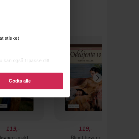
atistiske)
u kan også tilpasse ditt
 eller endre ditt samtykke.
Godta alle
119,-
119,-
 løgnens makt
Blindt begjær