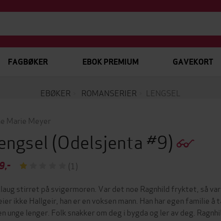
FAGBØKER
EBOK PREMIUM
GAVEKORT
EBØKER
ROMANSERIER
LENGSEL
e Marie Meyer
engsel
(Odelsjenta #9)
9,-
(1)
llaug stirret på svigermoren. Var det noe Ragnhild fryktet, så var
eier ikke Hallgeir, han er en voksen mann. Han har egen familie å t
en unge lenger. Folk snakker om deg i bygda og ler av deg. Ragnhi