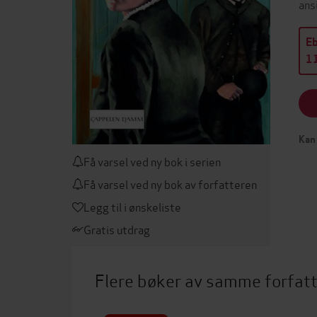
ans
E
11
Kan 
Få varsel ved ny bok i serien
Få varsel ved ny bok av forfatteren
Legg til i ønskeliste
Gratis utdrag
Flere bøker av samme forfat