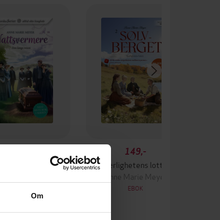
119,-
149,-
n lange reisen
Kjærlighetens lotteri
ne Marie Meyer
Anne Marie Meyer
EBOK
EBOK
Om