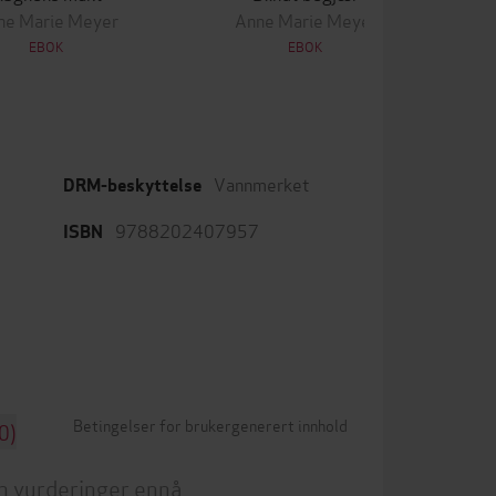
ne Marie Meyer
Anne Marie Meyer
EBOK
EBOK
Vannmerket
DRM-beskyttelse
9788202407957
ISBN
Betingelser for brukergenerert innhold
0)
n vurderinger ennå