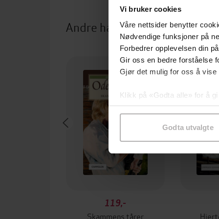
Vi bruker cookies
Andre har også kjøpt
Våre nettsider benytter cooki
Nødvendige funksjoner på ne
Forbedrer opplevelsen din på
Gir oss en bedre forståelse fo
Gjør det mulig for oss å vise
Klikk på «Godta alle» for å gi
samtykke til spesifikke formå
Godta utvalgte
119,-
Skammens tårer
Hjer