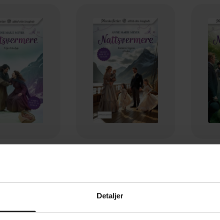
119,-
119,-
jertets dyp
Forandringens vinder
De
Marie Meyer
Anne Marie Meyer
An
EBOK
EBOK
Detaljer