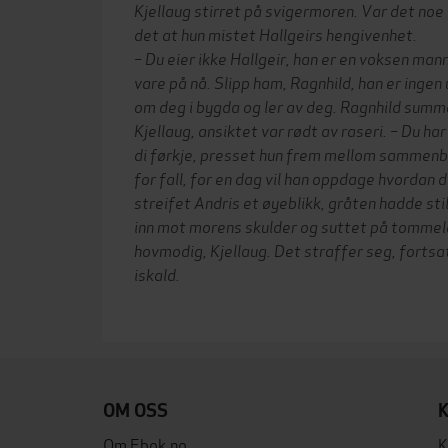
Kjellaug stirret på svigermoren. Var det noe 
det at hun mistet Hallgeirs hengivenhet.
– Du eier ikke Hallgeir, han er en voksen man
vare på nå. Slipp ham, Ragnhild, han er ingen
om deg i bygda og ler av deg. Ragnhild summe
Kjellaug, ansiktet var rødt av raseri. – Du ha
di førkje, presset hun frem mellom sammenb
for fall, for en dag vil han oppdage hvordan d
streifet Andris et øyeblikk, gråten hadde sti
inn mot morens skulder og suttet på tommele
hovmodig, Kjellaug. Det straffer seg, forts
iskald.
OM OSS
Om Ebok.no
K