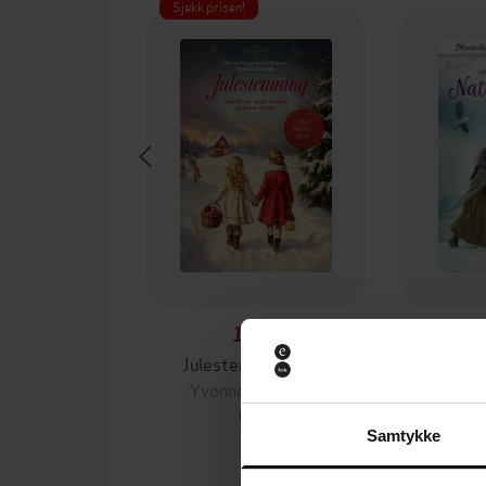
Sjekk prisen!
179,-
Julestemning 2025
I h
Yvonne Andersen
Anne 
EBOK
Samtykke