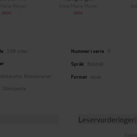
Marie Meyer
Anne Marie Meyer
An
EBOK
EBOK
198
sider
9
de
Nummer i serie
Bokmål
er
Språk
nlitteratur
,
Romanserier
epub
Format
Odelsjenta
Leservurderinger
(
Inge