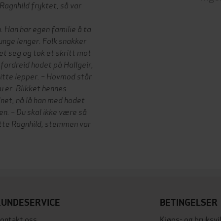
Ragnhild fryktet, så var
n. Han har egen familie å ta
 unge lenger. Folk snakker
t seg og tok et skritt mot
r fordreid hodet på Hallgeir,
itte lepper. – Hovmod står
u er. Blikket hennes
lnet, nå lå han med hodet
n. – Du skal ikke være så
atte Ragnhild, stemmen var
KUNDESERVICE
BETINGELSER
ontakt oss
Kjøps- og bruksvi