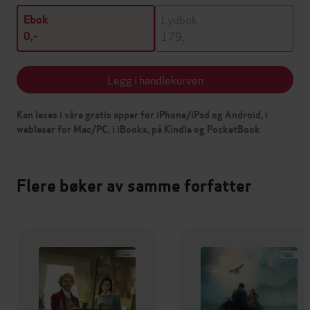
Lydbok
Ebok
179,-
0,-
Legg i handlekurven
Kan leses i våre gratis apper for iPhone/iPad og Android, i
webleser for Mac/PC, i iBooks, på Kindle og PocketBook
Flere bøker av samme forfatter