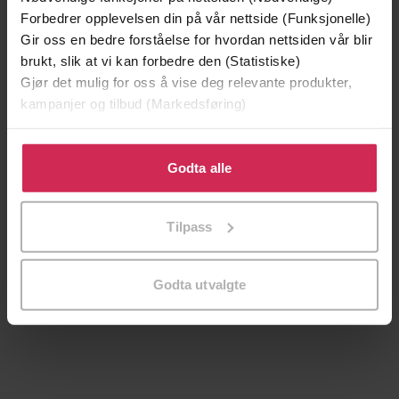
Forbedrer opplevelsen din på vår nettside (Funksjonelle)
Gir oss en bedre forståelse for hvordan nettsiden vår blir
brukt, slik at vi kan forbedre den (Statistiske)
Gjør det mulig for oss å vise deg relevante produkter,
kampanjer og tilbud (Markedsføring)
Klikk på «Godta alle» for å gi oss ditt samtykke til å
bruke cookies for alle disse formålene. Du kan også
Godta alle
tilpasse ditt samtykke til spesifikke formål ved å klikke
på «Tilpass». Du kan når som helst trekke tilbake eller
Tilpass
endre ditt samtykke.
0,-
49,-
Hjertets stemme
Det nye livet
Godta utvalgte
Anne Marie Meyer
Sigrid Lunde
EBOK
EBOK