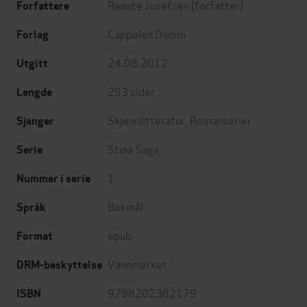
Renate Josefsen
(forfatter)
Forfattere
Cappelen Damm
Forlag
24.08.2012
Utgitt
253
sider
Lengde
Skjønnlitteratur
,
Romanserier
Sjanger
Stina Saga
Serie
1
Nummer i serie
Bokmål
Språk
epub
Format
Vannmerket
DRM-beskyttelse
9788202382179
ISBN