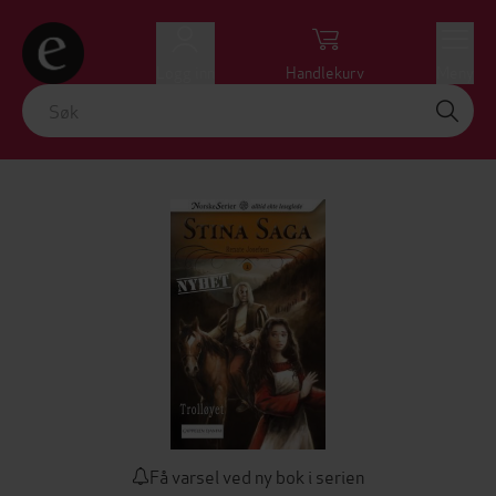
Logg inn
Handlekurv
Meny
Få varsel ved ny bok i serien