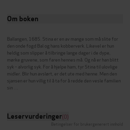
Om boken
Ballangen, 1685. Stina er en av mange som må slite for
den onde fogd Bal og hans kobberverk. Likevel er hun
heldig som slipper å tilbringe lange dager i de dype,
mørke gruvene, som faren hennes må. Og nå er han blitt
syk – alvorlig syk. For å hjelpe ham, tyr Stina til ulovlige
midler. Blir hun avslørt, er det ute med henne. Men den
sjansen er hun villig til å ta for å redde den vesle familien
sin …
Leservurderinger
(0)
Betingelser for brukergenerert innhold