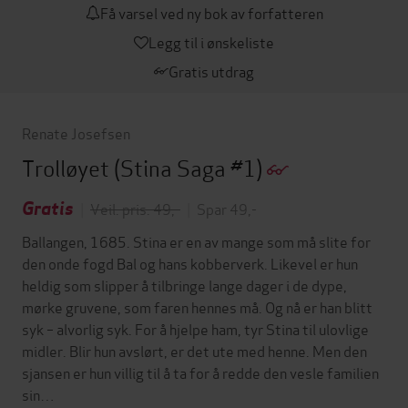
Få varsel ved ny bok av forfatteren
Legg til i ønskeliste
Gratis utdrag
Renate Josefsen
Trolløyet
(Stina Saga #1)
Gratis
|
Veil. pris: 49,-
|
Spar 49,-
Ballangen, 1685. Stina er en av mange som må slite for
den onde fogd Bal og hans kobberverk. Likevel er hun
heldig som slipper å tilbringe lange dager i de dype,
mørke gruvene, som faren hennes må. Og nå er han blitt
syk – alvorlig syk. For å hjelpe ham, tyr Stina til ulovlige
midler. Blir hun avslørt, er det ute med henne. Men den
sjansen er hun villig til å ta for å redde den vesle familien
sin…