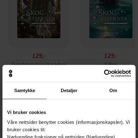
129,-
129,-
Som blomsten på marken
Villnis
Renate Josefsen
Renate Josefsen
EBOK
EBOK
Samtykke
Detaljer
Om
Andre har også kjøpt
Vi bruker cookies
Våre nettsider benytter cookies (informasjonskapsler). Vi
bruker cookies til:
Nødvendige funksjoner på nettsiden (Nødvendige)