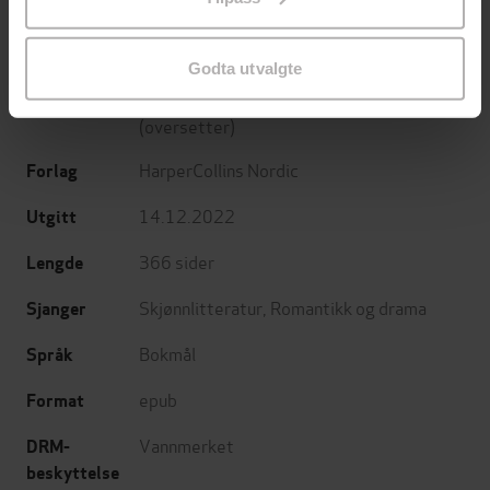
endre ditt samtykke.
Godta utvalgte
Eli Åhman Owetz
(forfatter),
Mona Berge
Forfattere
(oversetter)
HarperCollins Nordic
Forlag
14.12.2022
Utgitt
366
sider
Lengde
Skjønnlitteratur
,
Romantikk og drama
Sjanger
Bokmål
Språk
epub
Format
Vannmerket
DRM-
beskyttelse