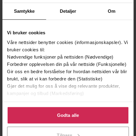
Samtykke
Detaljer
Om
Premium
Premium
Første gang på tilbud
Vi bruker cookies
Våre nettsider benytter cookies (informasjonskapsler). Vi
bruker cookies til:
Nødvendige funksjoner på nettsiden (Nødvendige)
Forbedrer opplevelsen din på vår nettside (Funksjonelle)
Gir oss en bedre forståelse for hvordan nettsiden vår blir
brukt, slik at vi kan forbedre den (Statistiske)
Gjør det mulig for oss å vise deg relevante produkter,
kampanjer og tilbud (Markedsføring)
349,-
149,-
Klikk på «Godta alle» for å gi oss ditt samtykke til å
bruke cookies for alle disse formålene. Du kan også
Godta alle
Utskudd
En lykkelig familie
tilpasse ditt samtykke til spesifikke formål ved å klikke
Jørn Lier Horst
Stian Hjelvin Andersen
på «Tilpass». Du kan når som helst trekke tilbake eller
EBOK
EBOK
Tilpass