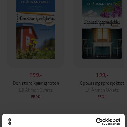
199,-
199,-
Den store kjærligheten
Oppussingsprosjektet
Eli Åhman Owetz
Eli Åhman Owetz
EBOK
EBOK
Andre har også kjøpt