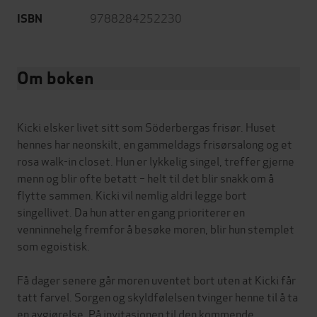
9788284252230
ISBN
Om boken
Kicki elsker livet sitt som Söderbergas frisør. Huset
hennes har neonskilt, en gammeldags frisørsalong og et
rosa walk-in closet. Hun er lykkelig singel, treffer gjerne
menn og blir ofte betatt – helt til det blir snakk om å
flytte sammen. Kicki vil nemlig aldri legge bort
singellivet. Da hun atter en gang prioriterer en
venninnehelg fremfor å besøke moren, blir hun stemplet
som egoistisk.
Få dager senere går moren uventet bort uten at Kicki får
tatt farvel. Sorgen og skyldfølelsen tvinger henne til å ta
en avgjørelse. På invitasjonen til den kommende