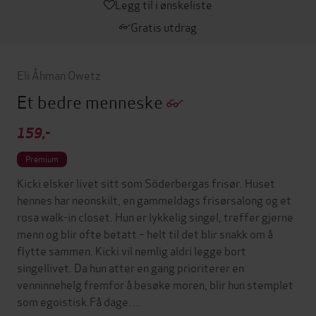
Legg til i ønskeliste
Gratis utdrag
Eli Åhman Owetz
Et bedre menneske
159,-
Premium
Kicki elsker livet sitt som Söderbergas frisør. Huset
hennes har neonskilt, en gammeldags frisørsalong og et
rosa walk-in closet. Hun er lykkelig singel, treffer gjerne
menn og blir ofte betatt – helt til det blir snakk om å
flytte sammen. Kicki vil nemlig aldri legge bort
singellivet. Da hun atter en gang prioriterer en
venninnehelg fremfor å besøke moren, blir hun stemplet
som egoistisk.Få dage…