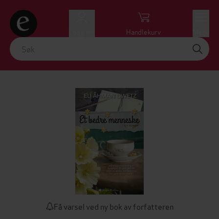
Logg inn
Handlekurv
Meny
Få varsel ved ny bok av forfatteren