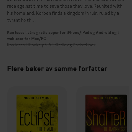
race against time to save those they love.Reunited with
his homeland, Korben finds a kingdom in ruin, ruled by a
tyrant he th…
Kan leses i våre gratis apper for iPhone/iPad og Android og i
webleser for Mac/PC
Kan leses i iBooks, på PC, Kindle og PocketBook
Flere bøker av samme forfatter