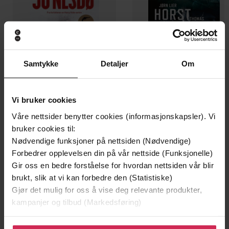
Samtykke
Detaljer
Om
Vi bruker cookies
Våre nettsider benytter cookies (informasjonskapsler). Vi
199,-
349,-
bruker cookies til:
Minnesota
Utskudd
Nødvendige funksjoner på nettsiden (Nødvendige)
Jo Nesbø
Jørn Lier Horst
Forbedrer opplevelsen din på vår nettside (Funksjonelle)
EBOK
EBOK
Gir oss en bedre forståelse for hvordan nettsiden vår blir
brukt, slik at vi kan forbedre den (Statistiske)
Gjør det mulig for oss å vise deg relevante produkter,
kampanjer og tilbud (Markedsføring)
The final epic instalment in the Eldrystone
Undertittel
trilogy!
Klikk på «Godta alle» for å gi oss ditt samtykke til å