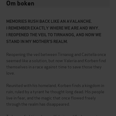
Om boken
MEMORIES RUSH BACK LIKE AN AVALANCHE.
I REMEMBER EXACTLY WHERE WE ARE AND WHY.
I REOPENED THE VEIL TO TIRNANOG, AND NOW WE
STAND IN MY MOTHER'S REALM.
Reopening the veil between Tirnanog and Castella once
seemed like a solution, but now Valeria and Korben find
themselves in a race against time to save those they
love.
Reunited with his homeland, Korben finds a kingdom in
ruin, ruled by a tyrant he thought long dead. His people
live in fear, and the magic that once flowed freely
through the realm has disappeared.