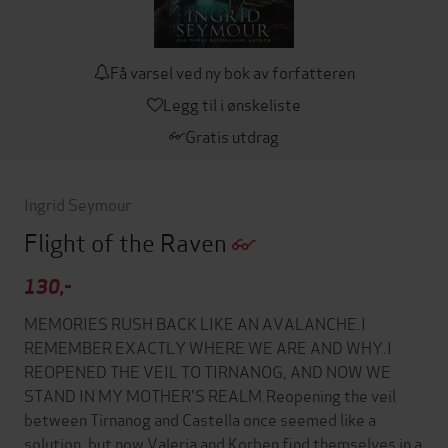
Få varsel ved ny bok av forfatteren
Legg til i ønskeliste
Gratis utdrag
Ingrid Seymour
Flight of the Raven
130,-
MEMORIES RUSH BACK LIKE AN AVALANCHE.I
REMEMBER EXACTLY WHERE WE ARE AND WHY.I
REOPENED THE VEIL TO TIRNANOG, AND NOW WE
STAND IN MY MOTHER'S REALM.Reopening the veil
between Tirnanog and Castella once seemed like a
solution, but now Valeria and Korben find themselves in a