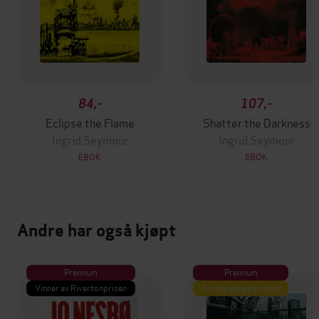
84,-
107,-
Eclipse the Flame
Shatter the Darkness
Ingrid Seymour
Ingrid Seymour
EBOK
EBOK
Andre har også kjøpt
Premium
Premium
Vinner av Rivertonprisen
Første gang på tilbud