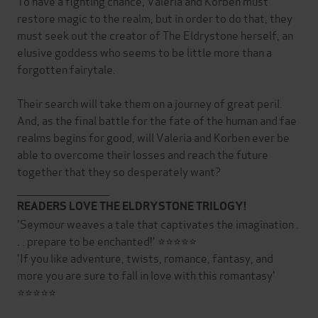
To have a fighting chance, Valeria and Korben must
restore magic to the realm, but in order to do that, they
must seek out the creator of The Eldrystone herself, an
elusive goddess who seems to be little more than a
forgotten fairytale.
Their search will take them on a journey of great peril.
And, as the final battle for the fate of the human and fae
realms begins for good, will Valeria and Korben ever be
able to overcome their losses and reach the future
together that they so desperately want?
__________________________
READERS LOVE THE ELDRYSTONE TRILOGY!
'Seymour weaves a tale that captivates the imagination .
. . prepare to be enchanted!' ⭐⭐⭐⭐⭐
'If you like adventure, twists, romance, fantasy, and
more you are sure to fall in love with this romantasy'
⭐⭐⭐⭐⭐